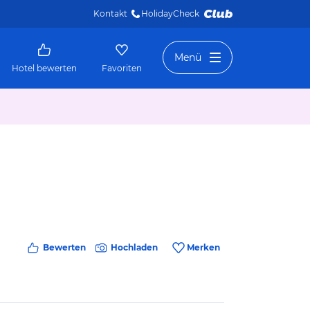
Kontakt
HolidayCheck 
Menü
Hotel bewerten
Favoriten
Bewerten
Hochladen
Merken