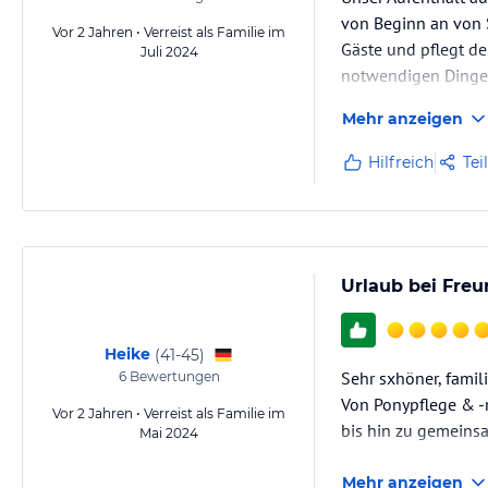
von Beginn an von S
Vor 2 Jahren • Verreist als Familie im
Gäste und pflegt de
Juli 2024
notwendigen Dingen
Mehr anzeigen
Auch unsere Tochter
Bauernhoftiere. Zu
Hilfreich
Tei
Urlaub bei Fre
Heike
(
41-45
)
Sehr sxhöner, famil
6
Bewertungen
Von Ponypflege & -r
Vor 2 Jahren • Verreist als Familie im
bis hin zu gemeins
Mai 2024
Mehr anzeigen