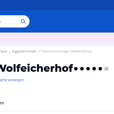
rlaub
Eggstätt Hotels
Ferienwohnungen Wolfeicherhof
olfeicherhof
arte anzeigen
en