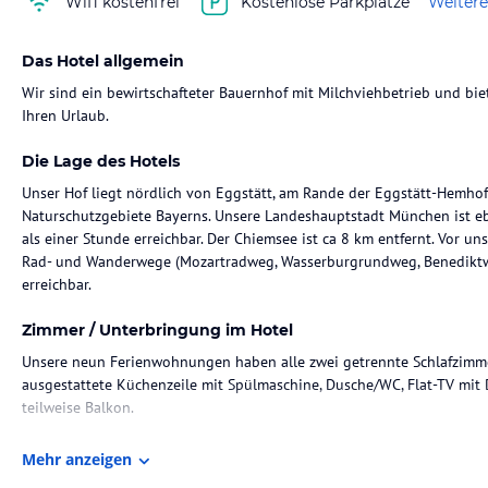
Wifi kostenfrei
Kostenlose Parkplätze
Weitere
Das Hotel allgemein
Wir sind ein bewirtschafteter Bauernhof mit Milchviehbetrieb und b
Ihren Urlaub.
Die Lage des Hotels
Unser Hof liegt nördlich von Eggstätt, am Rande der Eggstätt-Hemhofe
Naturschutzgebiete Bayerns. Unsere Landeshauptstadt München ist eb
als einer Stunde erreichbar. Der Chiemsee ist ca 8 km entfernt. Vor 
Rad- und Wanderwege (Mozartradweg, Wasserburgrundweg, Benediktweg
erreichbar.
Zimmer / Unterbringung im Hotel
Unsere neun Ferienwohnungen haben alle zwei getrennte Schlafzimmer 
ausgestattete Küchenzeile mit Spülmaschine, Dusche/WC, Flat-TV mit
teilweise Balkon.
Sport und Unterhaltung
Mehr anzeigen
Sicherlich ein Highlight ist unser Grillabend Mittwochs in den Somme