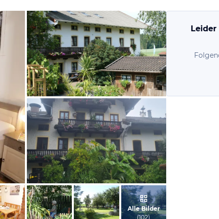
Leider
Folgen
vom Hotelier, April 2015
von Miriam , August 2022
Alle Bilder
(
102
)