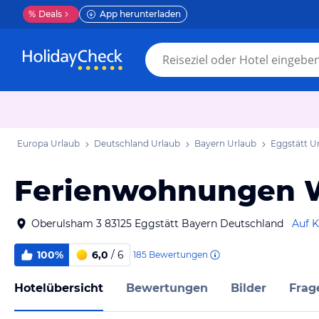
%
Deals
App herunterladen
Europa Urlaub
Deutschland Urlaub
Bayern Urlaub
Eggstätt U
Ferienwohnungen W
Oberulsham 3 83125 Eggstätt Bayern Deutschland
Auf K
100%
6,0
/ 6
185
Bewertungen
Hotelübersicht
Bewertungen
Bilder
Frag