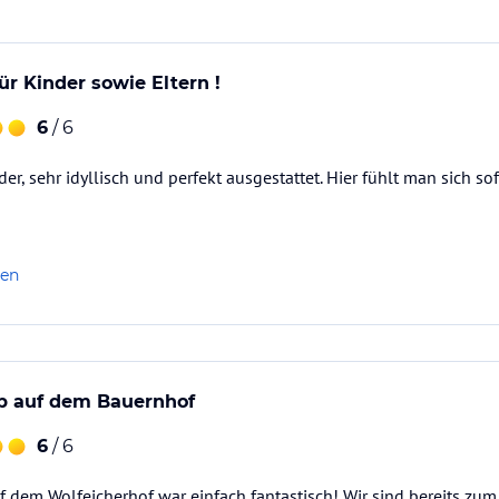
ür Kinder sowie Eltern !
6
/ 6
nder, sehr idyllisch und perfekt ausgestattet. Hier fühlt man sich
len
ub auf dem Bauernhof
6
/ 6
f dem Wolfeicherhof war einfach fantastisch! Wir sind bereits zum