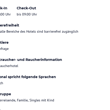
k-In
Check-Out
:00 Uhr
bis 09:00 Uhr
erefreiheit
 alle Bereiche des Hotels sind barrierefrei zugänglich
tiere
nfrage
traucher- und Raucherinformation
raucherhotel
onal spricht folgende Sprachen
ch
gruppe
rreisende, Familie, Singles mit Kind