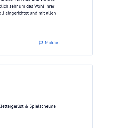
klich sehr um das Wohl ihrer
l eingerichtet und mit allen
ten und die zahlreichen
Melden
 Klettergerüst & Spielscheune