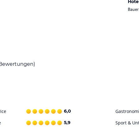
Hote
persönlich.
Bauer
nsmittel vom Hof an.
r-Tage mit vielen Spielmöglichkeiten, welcher
an der frischen Luft einiges geboten:
Bewertungen)
ataloginformationen. Alle Angaben ohne
uchung die verbindlichen
Angebotsdetails
des
ice
6,0
Gastronom
e
5,9
Sport & Un