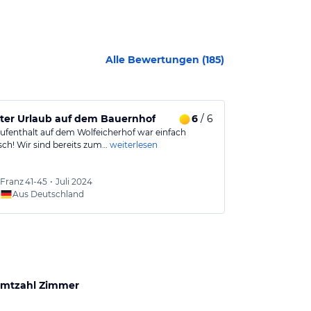
Alle Bewertungen (
185
)
ter Urlaub auf dem Bauernhof
6
/ 6
Urlaub bei 
ufenthalt auf dem Wolfeicherhof war einfach
Sehr sxhöner, 
sch! Wir sind bereits zum…
weiterlesen
Menge Spaß für
Von…
weiterles
Franz
41-45
•
Juli 2024
Heike
4
Aus Deutschland
Aus
mtzahl Zimmer