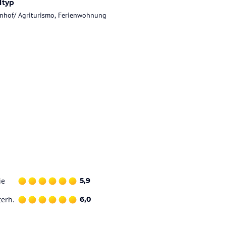
ltyp
nhof/ Agriturismo, Ferienwohnung
ie
5,9
terh.
6,0