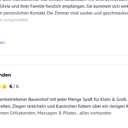
ilvia und ihrer Familie herzlich empfangen. Sie kümmert sich wir
n persönlichen Kontakt. Die Zimmer sind sauber und geschmackvol
 ausgestattet.
 ist rundum begeistert über die vielen Spielmöglichkeiten im Gar
sätzliche Angebote wie…
len
unden
6
/ 6
ienbetriebener Bauernhof mit jeder Menge Spaß für Klein & Groß.
eiten, Ziegen streicheln und Kaninchen füttern über ein riesigen
amen Grillabenden, Massagen & Pilates…alles vorhanden