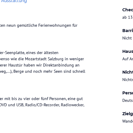
 Ausstattung
Chec
ab 13
ieten neun gemütliche Ferienwohnungen für
Barri
Nicht
Haus
r-Seenplatte, eines der ältesten
enso wie die Mozartstadt Salzburg in weniger
Auf A
unserer Haustür haben wir Direktanbindung an
,...), Berge und noch mehr Seen sind schnell
Nich
Nicht
Pers
mit bis zu vier oder fünf Personen, eine gut
Deuts
 DVD und USB, Radio/CD-Recorder, Radiowecker,
Ziel
Wande
rmonaten. Dazu sind alle unsere Gäste herzlich