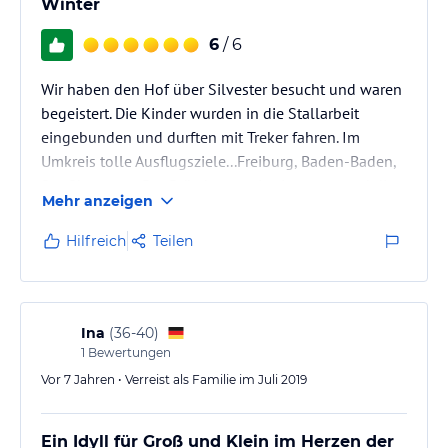
Winter
6
/ 6
Wir haben den Hof über Silvester besucht und waren
begeistert. Die Kinder wurden in die Stallarbeit
eingebunden und durften mit Treker fahren. Im
Umkreis tolle Ausflugsziele...Freiburg, Baden-Baden,
Straßburg, etc. Der Brötchenservice ist super und die
Mehr anzeigen
Familie einfach nur super nett und entspannt. Die
Appartments sind sauber, hell und bis zum Salz und
Hilfreich
Teilen
Gemüsebürste aufs kleinste Detail eingerichtet.
Immer wieder gern.
Ina
(
36-40
)
1
Bewertungen
Vor 7 Jahren • Verreist als Familie im Juli 2019
Ein Idyll für Groß und Klein im Herzen der