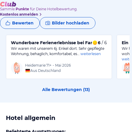
Sammle
Punkte
für Deine Hotelbewertung.
Kostenlos anmelden
Bewerten
Bilder hochladen
Wunderbare Ferienerlebnisse bei Familie Glatz
6
/ 6
Ein 
Wir waren mit unserem 6j. Enkel dort. Sehr gepflegte
Wir h
Wohnung, behaglich, komfortabel, es…
weiterlesen
wohlg
weite
Heidemarie
71+
•
Mai 2026
Aus Deutschland
Alle Bewertungen (
13
)
Hotel allgemein
Beliebteste Ausstattungen: