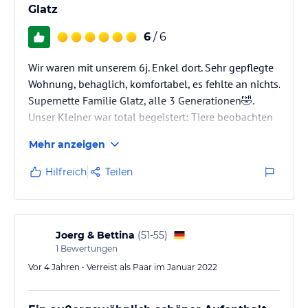
Glatz
6
/ 6
Wir waren mit unserem 6j. Enkel dort. Sehr gepflegte
Wohnung, behaglich, komfortabel, es fehlte an nichts.
Supernette Familie Glatz, alle 3 Generationen🤣.
Unser Kleiner war total begeistert: Tiere beobachten
und auch füttern, auf dem Traktor bei der Heuernte
Mehr anzeigen
,,helfen". 10 Pkt. für eine wunderbare Ferienwoche,
Dank an Familie Glatz!
Hilfreich
Teilen
Joerg & Bettina
(
51-55
)
1
Bewertungen
Vor 4 Jahren • Verreist als Paar im Januar 2022