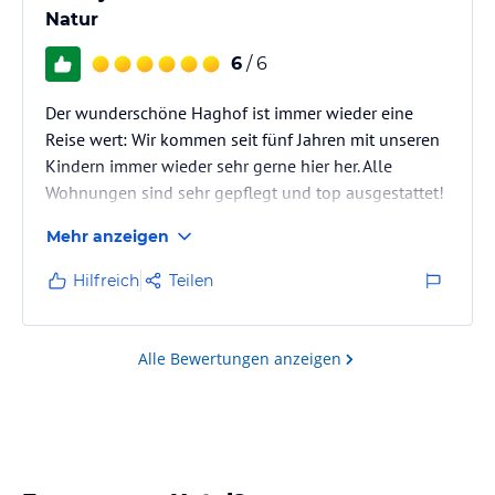
Natur
6
/ 6
Der wunderschöne Haghof ist immer wieder eine
Reise wert: Wir kommen seit fünf Jahren mit unseren
Kindern immer wieder sehr gerne hier her. Alle
Wohnungen sind sehr gepflegt und top ausgestattet!
Ein Beispiel: Alle Betten verfügen über sehr gute
Mehr anzeigen
Lattenroste und Matratzen, die für einen erholsamen
Schlaf sorgen, aber auch die Ausstattung mit
Hilfreich
Teilen
verschiedenen Baby-/Kindersachen (Zubehör sowie
Spielzeug) lässt keine Wünsche offen! Man merkt die
Liebe zum Detail bei trivialen Kleinigkeiten in der
Alle Bewertungen anzeigen
Ausstattung... Es gibt…