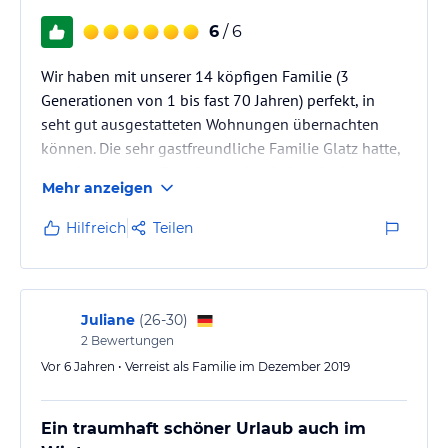
6
/ 6
Wir haben mit unserer 14 köpfigen Familie (3
Generationen von 1 bis fast 70 Jahren) perfekt, in
seht gut ausgestatteten Wohnungen übernachten
können. Die sehr gastfreundliche Familie Glatz hatte,
angefangen vom Brötchensevice, jederzeit einen
Mehr anzeigen
hilfreichen Tip bereit. Der Wunsch dies zu
wiederholen, ist Zeugnis für unvergessliche
Hilfreich
Teilen
Eindrücke. Tiere, Sandkasten, Kickerturnier,
Tischtennis, Stochbrot,Grillen, Sommerabende,
Sauna.........
Juliane
(
26-30
)
2
Bewertungen
Vor 6 Jahren • Verreist als Familie im Dezember 2019
Ein traumhaft schöner Urlaub auch im