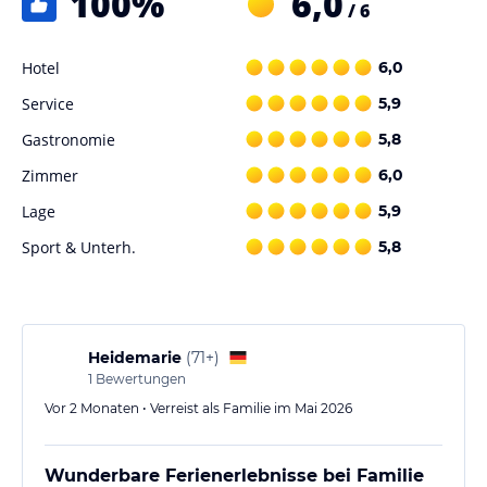
100
%
6,0
/ 6
Hoteliers-/Veranstalter-/Kataloginformationen. Alle Angaben
ohne Gewähr und ohne Prüfung durch HolidayCheck. Bitte
lies vor der Buchung die verbindlichen
Angebotsdetails
des
Hotel
6,0
jeweiligen Veranstalters.
Service
5,9
Gastronomie
5,8
Zimmer
6,0
Lage
5,9
Sport & Unterh.
5,8
Heidemarie
(
71+
)
1
Bewertungen
Vor 2 Monaten • Verreist als Familie im Mai 2026
Wunderbare Ferienerlebnisse bei Familie