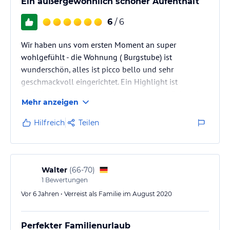
Ein außergewöhnlich schöner Aufenthalt
6
/ 6
Wir haben uns vom ersten Moment an super
wohlgefühlt - die Wohnung ( Burgstube) ist
wunderschön, alles ist picco bello und sehr
geschmackvoll eingerichtet. Ein Highlight ist
natürlich die hervorragend ausgestattete Küche mit
Mehr anzeigen
Kochinsel und der gemütliche Kachelofen mit
Sichtscheibe und die Fußbodenheizung tragen zu
Hilfreich
Teilen
einer kuscheligen Wohlfühlatmosphäre entscheidend
bei. Und wo gibt es so eine großzügige Sauna mit
solch einem Ausblick? Da braucht doch niemand ein
Hotel! Man sieht am ganzen Hof, dass Familie G.
Walter
(
66-70
)
alles…
1
Bewertungen
Vor 6 Jahren • Verreist als Familie im August 2020
Perfekter Familienurlaub