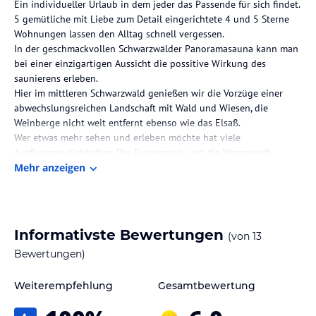
Ein individueller Urlaub in dem jeder das Passende für sich findet.
5 gemütliche mit Liebe zum Detail eingerichtete 4 und 5 Sterne
Wohnungen lassen den Alltag schnell vergessen.
In der geschmackvollen Schwarzwälder Panoramasauna kann man
bei einer einzigartigen Aussicht die possitive Wirkung des
saunierens erleben.
Hier im mittleren Schwarzwald genießen wir die Vorzüge einer
abwechslungsreichen Landschaft mit Wald und Wiesen, die
Weinberge nicht weit entfernt ebenso wie das Elsaß.
Wer etwas mehr sehen und erleben möchte hat viele
Ausflugsmöglichkeiten. Der Europapark und die Wasserwelt
Rulantica ist in 30 Min. Fahrtzeit erreichbar. Städtebesuche wie
Mehr anzeigen
Freiburg, Straßburg oder Colmar laden ein. Kleine historische
Altstädtchen wie Gengenbach oder Haslach finden sich in der
näheren Umgebung.
Wer lieber die Natur genießen möchte, hat eine große Auswahl an
Informativste Bewertungen
(von
13
Wandermöglichkeiten, von einfachen Touren bis zum Premium
Bewertungen)
Qualitätswanderweg.
Für die sportlich aktiven haben wir mehrere Touren zum
mountainbiken oder mit dem Fahrrad / E-Bike zur Auswahl.
Weiterempfehlung
Gesamtbewertung
Hinweis:
Allgemeine und unverbindliche