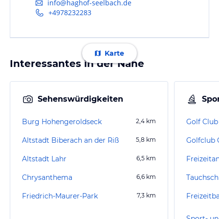
info@haghof-seelbach.de
+4978232283
Karte
Interessantes in der Nähe
Sehenswürdigkeiten
Spor
Burg Hohengeroldseck
2,4
km
Golf Club
Altstadt Biberach an der Riß
5,8
km
Golfclub 
Altstadt Lahr
6,5
km
Freizeit
Chrysanthema
6,6
km
Tauchsch
Friedrich-Maurer-Park
7,3
km
Sport- un