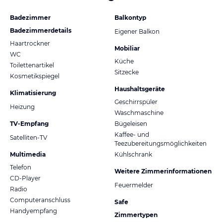
Badezimmer
Balkontyp
Badezimmerdetails
Eigener Balkon
Haartrockner
Mobiliar
WC
Küche
Toilettenartikel
Sitzecke
Kosmetikspiegel
Haushaltsgeräte
Klimatisierung
Geschirrspüler
Heizung
Waschmaschine
TV-Empfang
Bügeleisen
Kaffee- und
Satelliten-TV
Teezubereitungsmöglichkeiten
Multimedia
Kühlschrank
Telefon
Weitere Zimmerinformationen
CD-Player
Feuermelder
Radio
Computeranschluss
Safe
Handyempfang
Zimmertypen