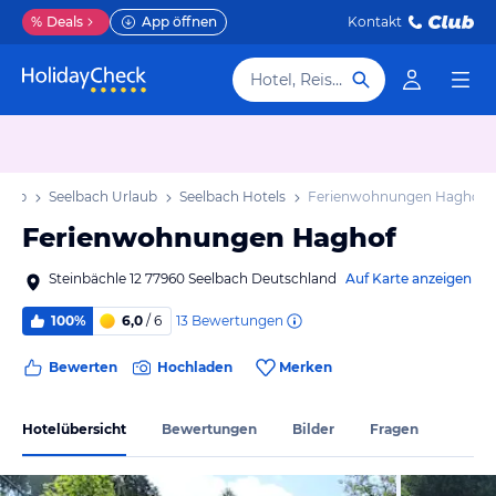
%
Deals
App öffnen
Kontakt
Hotel, Reiseziel
laub
Seelbach Urlaub
Seelbach Hotels
Ferienwohnungen Haghof
Ferienwohnungen Haghof
Steinbächle 12 77960 Seelbach Deutschland
Auf Karte anzeigen
13
Bewertungen
100%
6,0
/ 6
Bewerten
Hochladen
Merken
Hotelübersicht
Bewertungen
Bilder
Fragen