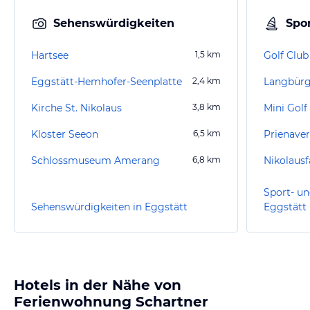
Sehenswürdigkeiten
Spor
Hartsee
1,5
km
Eggstätt-Hemhofer-Seenplatte
2,4
km
Langbürg
Kirche St. Nikolaus
3,8
km
Kloster Seeon
6,5
km
Prienaver
Schlossmuseum Amerang
6,8
km
Nikolaus
Sport- un
Sehenswürdigkeiten in Eggstätt
Eggstätt
Hotels in der Nähe von
Ferienwohnung Schartner