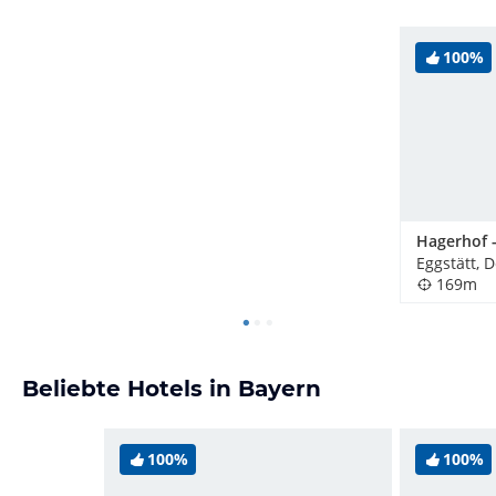
100%
Eggstätt, 
169m
Beliebte Hotels in Bayern
100%
100%