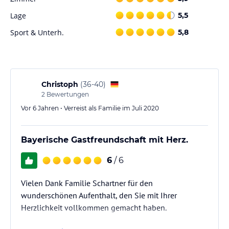
Spezialitäten genießen können.
Lage
5,5
Sport und Unterhaltung
Sport & Unterh.
5,8
In Eggstätt und der Umgebung gibt es viele Möglichkeiten für
Sport und Freizeitaktivitäten. Erkunden Sie die umliegende
Landschaft bei Wanderungen oder Radtouren. Der Herrenchiemsee
bietet auch Wassersportmöglichkeiten wie Schwimmen oder
Bootfahren. Darüber hinaus können Sie auch die kulturellen
Christoph
(
36-40
)
Veranstaltungen in den Theatern in Erl besuchen.
2
Bewertungen
Vor 6 Jahren • Verreist als Familie im Juli 2020
Hinweis:
Verfasst von HolidayCheck mit Hilfe von KI. Alle
Angaben ohne Gewähr. Bitte lies vor der Buchung die
verbindlichen
Angebotsdetails
des jeweiligen Veranstalters.
Bayerische Gastfreundschaft mit Herz.
6
/ 6
Vielen Dank Familie Schartner für den
wunderschönen Aufenthalt, den Sie mit Ihrer
Herzlichkeit vollkommen gemacht haben.