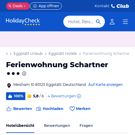
%
Deals
App öffnen
Kontakt
Hotel, Reiseziel
laub
Eggstätt Urlaub
Eggstätt Hotels
Ferienwohnung Schartner
Ferienwohnung Schartner
Meisham 10 83125 Eggstätt Deutschland
Auf Karte anzeigen
4
Bewertungen
100%
5,8
/ 6
Bewerten
Hochladen
Merken
Hotelübersicht
Bewertungen
Fragen