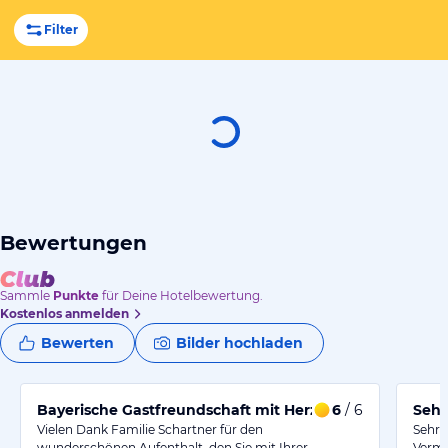
Filter
Bewertungen
Sammle
Punkte
für Deine Hotelbewertung.
Kostenlos anmelden
Bewerten
Bilder hochladen
Bayerische Gastfreundschaft mit Herz.
6
/ 6
Sehr
Vielen Dank Familie Schartner für den
Sehr 
wunderschönen Aufenthalt, den Sie mit Ihrer…
Vermie