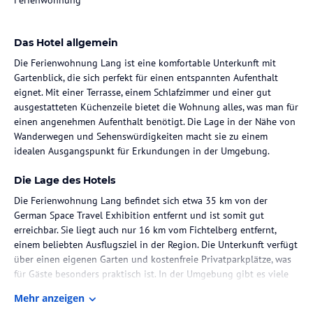
Ferienwohnung
Das Hotel allgemein
Die Ferienwohnung Lang ist eine komfortable Unterkunft mit
Gartenblick, die sich perfekt für einen entspannten Aufenthalt
eignet. Mit einer Terrasse, einem Schlafzimmer und einer gut
ausgestatteten Küchenzeile bietet die Wohnung alles, was man für
einen angenehmen Aufenthalt benötigt. Die Lage in der Nähe von
Wanderwegen und Sehenswürdigkeiten macht sie zu einem
idealen Ausgangspunkt für Erkundungen in der Umgebung.
Die Lage des Hotels
Die Ferienwohnung Lang befindet sich etwa 35 km von der
German Space Travel Exhibition entfernt und ist somit gut
erreichbar. Sie liegt auch nur 16 km vom Fichtelberg entfernt,
einem beliebten Ausflugsziel in der Region. Die Unterkunft verfügt
über einen eigenen Garten und kostenfreie Privatparkplätze, was
für Gäste besonders praktisch ist. In der Umgebung gibt es viele
Möglichkeiten zum Wandern und die Mühlenkolonnade sowie die
Mehr anzeigen
Marktkolonnade sind ebenfalls einen Besuch wert. Der