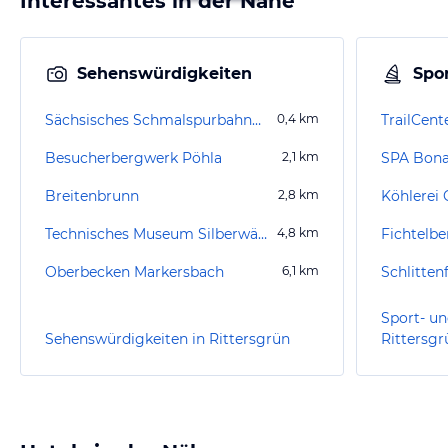
Interessantes in der Nähe
Sehenswürdigkeiten
Spor
Sächsisches Schmalspurbahnmuseum Rittersgrün
0,4
km
TrailCen
Besucherbergwerk Pöhla
2,1
km
SPA Bona
Breitenbrunn
2,8
km
Köhlerei 
Technisches Museum Silberwäsche Antonsthal
4,8
km
Fichtelb
Oberbecken Markersbach
6,1
km
Schlitten
Sport- un
Sehenswürdigkeiten in Rittersgrün
Rittersgr