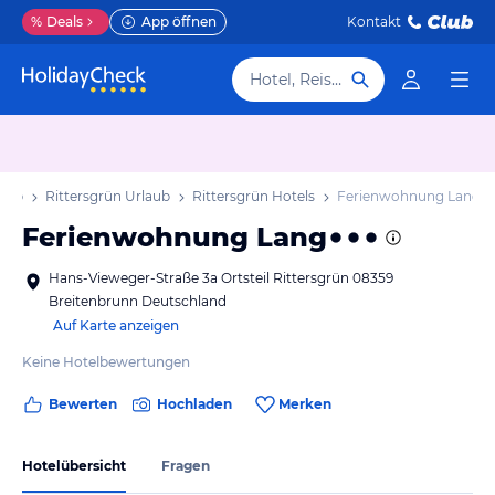
%
Deals
App öffnen
Kontakt
Hotel, Reiseziel
laub
Rittersgrün Urlaub
Rittersgrün Hotels
Ferienwohnung Lang
Ferienwohnung Lang
Hans-Vieweger-Straße 3a Ortsteil Rittersgrün 08359
Breitenbrunn Deutschland
Auf Karte anzeigen
Keine Hotelbewertungen
Bewerten
Hochladen
Merken
Hotelübersicht
Fragen