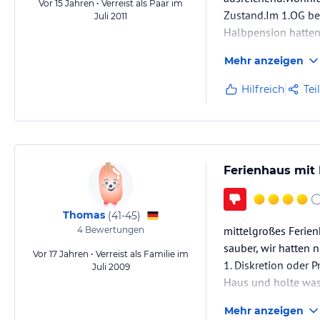
Vor 15 Jahren • Verreist als Paar im
Zustand.Im 1.OG bef
Juli 2011
Halbpension hatten
Sitzgelegenheiten s
Mehr anzeigen
Hilfreich
Tei
Ferienhaus mit
Thomas
(
41-45
)
mittelgroßes Ferien
4
Bewertungen
sauber, wir hatten 
Vor 17 Jahren • Verreist als Familie im
1. Diskretion oder 
Juli 2009
Haus und holte was 
wahrscheinlich der 
Mehr anzeigen
2. Eingangstür klem