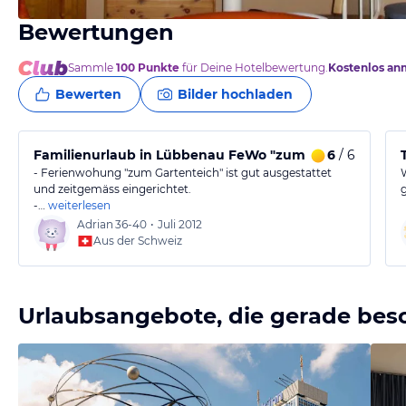
Bewertungen
von Thomas, Juli 2009
Sammle
100
Punkte
für Deine Hotelbewertung.
Kostenlos an
Bewerten
Bilder hochladen
Familienurlaub in Lübbenau FeWo "zum Gartenteich"
6
/ 6
- Ferienwohung "zum Gartenteich" ist gut ausgestattet
und zeitgemäss eingerichtet.
-…
weiterlesen
Adrian
36-40
•
Juli 2012
Aus der Schweiz
Urlaubsangebote, die gerade bes