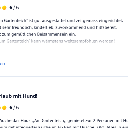
6
/ 6
 Gartenteich" ist gut ausgestattet und zeitgemäss eingerichtet.
st sehr freundlich, kinderlieb, zuvorkommend und hilfsbereit.
ädt zum gemütlichen Beisammensein ein.
um Gartenteich" kann wärmstens weiterempfohlen werden!
len
rlaub mit Hund!
6
/ 6
e Woche das Haus ,,Am Gartenteich,, gemietet.Für 2 Personen mit
m mit integrierter Küche im EG.Bad mit Dusche u.WC. Alles in ei