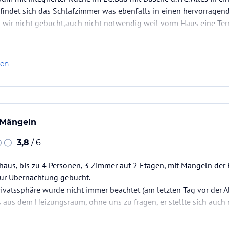
indet sich das Schlafzimmer was ebenfalls in einen hervorragend
 wir nicht gebucht,auch nicht notwendig weil vorm Haus eine Ter
ich befindet und der Bäcker ist zu Fuß in 1 Minute erreichbar.Fer
len
 Mängeln
3,8
/ 6
haus, bis zu 4 Personen, 3 Zimmer auf 2 Etagen, mit Mängeln der
nur Übernachtung gebucht.
Privatssphäre wurde nicht immer beachtet (am letzten Tag vor der 
aus dem Heizungsraum, ohne uns zu fragen, er stellte sich auch n
Mann der Vermieterin)
mt, die Badezimmertür lässt sich nicht ver-