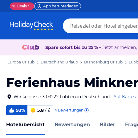
%
Deals
App herunterladen
Spare sofort bis zu 25 %
– Jetzt anmelden,
Europa Urlaub
Deutschland Urlaub
Brandenburg Urlaub
Lübb
Ferienhaus Minkne
Winkelgasse 3 03222 Lübbenau Deutschland
Auf Karte 
93%
5,8
/ 6
4
Bewertungen
Hotelübersicht
Bewertungen
Bilder
Frag