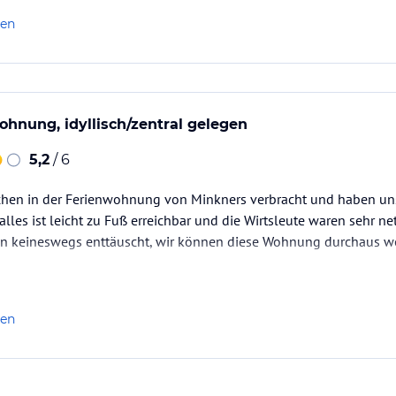
 klemmt) und…
len
hnung, idyllisch/zentral gelegen
5,2
/ 6
hen in der Ferienwohnung von Minkners verbracht und haben uns 
 alles ist leicht zu Fuß erreichbar und die Wirtsleute waren sehr ne
 keineswegs enttäuscht, wir können diese Wohnung durchaus w
len