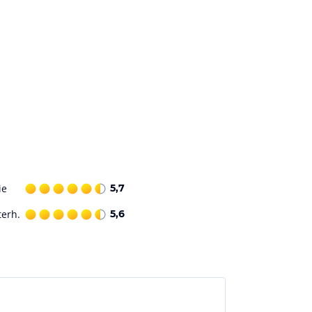
ie
5,7
terh.
5,6