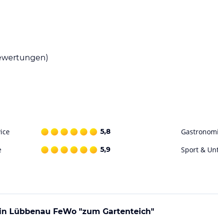
wertungen)
ice
5,8
Gastronom
e
5,9
Sport & Un
 in Lübbenau FeWo "zum Gartenteich"