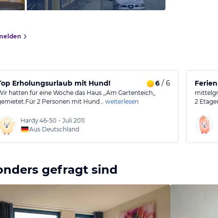
melden
Top Erholungsurlaub mit Hund!
6
/ 6
Ferie
Wir hatten für eine Woche das Haus ,,Am Gartenteich,,
mittelg
gemietet.Für 2 Personen mit Hund…
weiterlesen
2 Etage
Hardy
46-50
•
Juli 2011
Aus Deutschland
onders gefragt sind