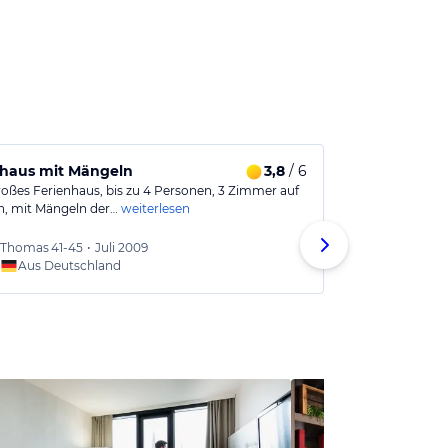
nhaus mit Mängeln
3,8
/ 6
Schöne Feri
roßes Ferienhaus, bis zu 4 Personen, 3 Zimmer auf
Wir haben zwe
n, mit Mängeln der…
weiterlesen
Minkners verbr
Thomas
41-45
•
Juli 2009
Ute
51-
Aus Deutschland