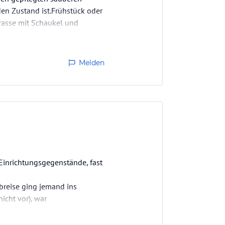
en Zustand ist.Frühstück oder
rasse mit Schaukel und
nseher und…
Melden
 Einrichtungsgegenstände, fast
Abreise ging jemand ins
icht vor), war