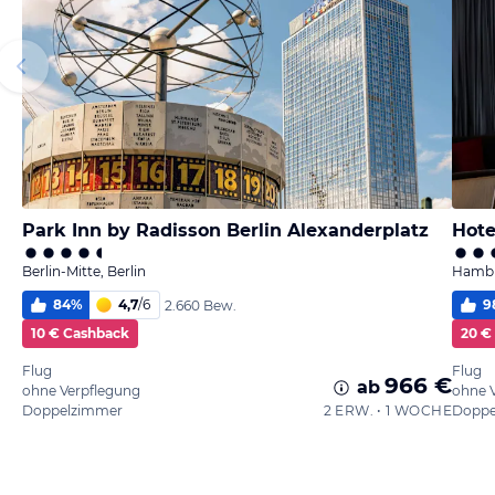
Park Inn by Radisson Berlin Alexanderplatz
Hote
Berlin-Mitte, Berlin
Hambu
84
%
4,7
/
6
9
2.660 Bew.
10 € Cashback
20 €
Flug
Flug
966 €
ab
ohne Verpflegung
ohne 
Doppelzimmer
2 ERW. • 1 WOCHE
Doppe