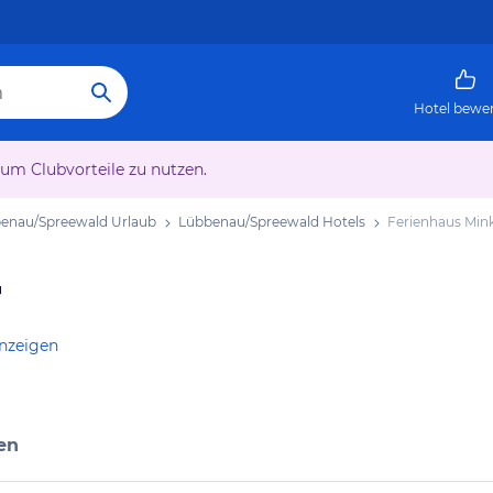
Hotel bewe
 um Clubvorteile zu nutzen.
enau/Spreewald Urlaub
Lübbenau/Spreewald Hotels
Ferienhaus Min
r
anzeigen
en