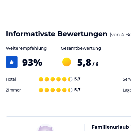
Informativste Bewertungen
(von
4
Be
Weiterempfehlung
Gesamtbewertung
93
%
5,8
/ 6
Hotel
5,7
Serv
Zimmer
5,7
Lag
Familienurlaub