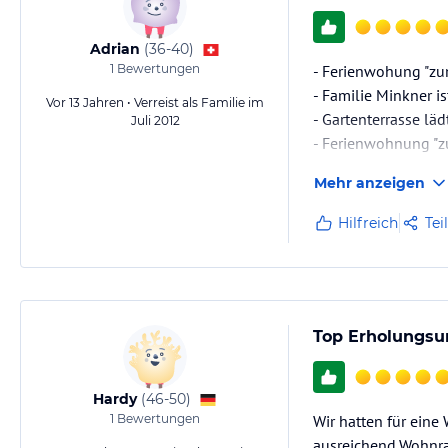
Adrian
(
36-40
)
1
Bewertungen
- Ferienwohung "zum
- Familie Minkner i
Vor 13 Jahren • Verreist als Familie im
- Gartenterrasse l
Juli 2012
- Ferienwohnung "z
Mehr anzeigen
Hilfreich
Tei
Top Erholungsu
Hardy
(
46-50
)
1
Bewertungen
Wir hatten für ein
ausreichend.Wohnrau