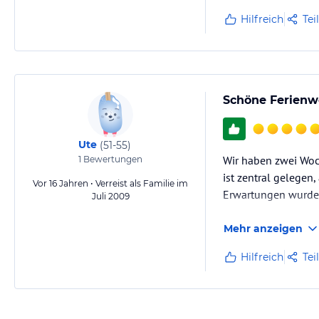
schliessen (Schloß
Hilfreich
Tei
Schöne Ferienwo
Ute
(
51-55
)
Wir haben zwei Woc
1
Bewertungen
ist zentral gelegen,
Vor 16 Jahren • Verreist als Familie im
Erwartungen wurden
Juli 2009
Mehr anzeigen
Hilfreich
Tei