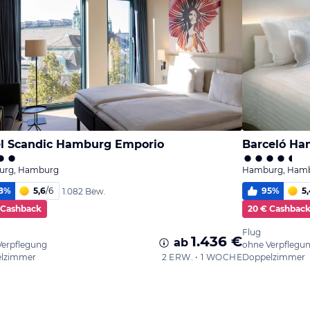
l Scandic Hamburg Emporio
Barceló H
rg, Hamburg
Hamburg, Ham
8
%
5,6
/
6
95
%
5,
1.082 Bew.
 Cashback
20 € Cashbac
Flug
1.436 €
ab
Verpflegung
ohne Verpflegu
lzimmer
2 ERW. • 1 WOCHE
Doppelzimmer