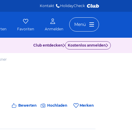
Kontakt
HolidayCheck 
Menü
rten
Favoriten
Anmelden
Club entdecken
Kostenlos anmelden
kner
Bewerten
Hochladen
Merken