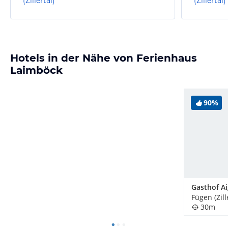
(Zillertal)
(Zillertal)
Hotels in der Nähe von Ferienhaus
Laimböck
90%
Gasthof A
Fügen (Zill
30m