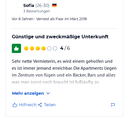
Sofia
(
26-30
)
3
Bewertungen
Vor 8 Jahren • Verreist als Paar im März 2018
Günstige und zweckmäßige Unterkunft
4
/ 6
Sehr nette Vermieterin, es wird einem geholfen und
es ist immer jemand erreichbar. Die Apartments liegen
im Zentrum von fügen und ein Bäcker, Bars und alles
was man sonst noch braucht ist fußläufig zu
erreichen. Parkmöglichkeiten befinden sich hinter
Mehr anzeigen
dem Haus. Die Apartments sind ziemlich klein aber
ausreichend, alles war vorhanden, etwas alt aber sehr
Hilfreich
Teilen
sauber. Ski Bus ist in der Nähe und tolle 3 Skigebiete
des Zillertals in der Umgebung.