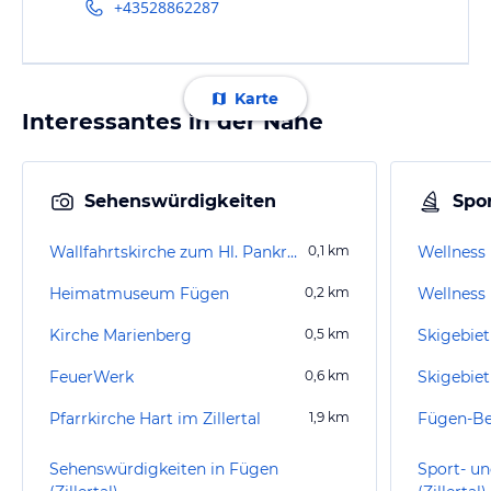
+43528862287
Karte
Interessantes in der Nähe
Sehenswürdigkeiten
Spor
Wallfahrtskirche zum Hl. Pankratius
0,1
km
Wellness 
Heimatmuseum Fügen
0,2
km
Wellness
Kirche Marienberg
0,5
km
Skigebiet
FeuerWerk
0,6
km
Skigebie
Pfarrkirche Hart im Zillertal
1,9
km
Fügen-B
Sehenswürdigkeiten in Fügen
Sport- un