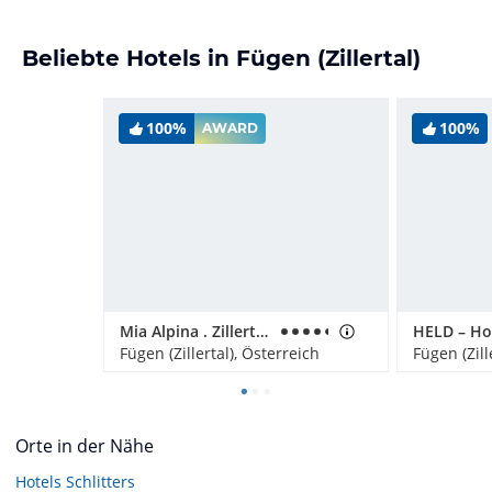
Beliebte Hotels in Fügen (Zillertal)
100%
100%
AWARD
Mia Alpina . Zillertal Family Retreat
HELD – Ho
Fügen (Zillertal), Österreich
Fügen (Zill
Orte in der Nähe
Hotels
Schlitters