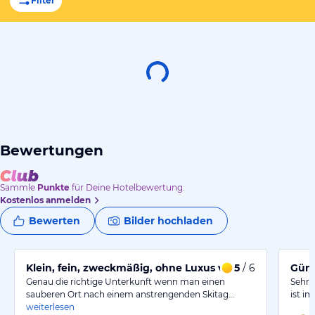
Filter
Bewertungen
Sammle
Punkte
für Deine Hotelbewertung.
Kostenlos anmelden
Bewerten
Bilder hochladen
Klein, fein, zweckmäßig, ohne Luxus vollkommen !
5
/ 6
Güns
Genau die richtige Unterkunft wenn man einen
Sehr 
sauberen Ort nach einem anstrengenden Skitag…
ist i
weiterlesen