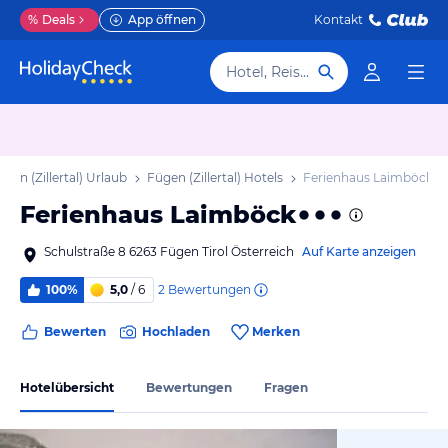
%
Deals
App öffnen
Kontakt
Hotel, Reiseziel
ügen (Zillertal) Urlaub
Fügen (Zillertal) Hotels
Ferienhaus Laimböck
Ferienhaus Laimböck
Schulstraße 8 6263 Fügen Tirol Österreich
Auf Karte anzeigen
2
Bewertungen
100%
5,0
/ 6
Bewerten
Hochladen
Merken
Hotelübersicht
Bewertungen
Fragen