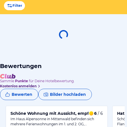
Filter
Bewertungen
Sammle
Punkte
für Deine Hotelbewertung.
Kostenlos anmelden
Bewerten
Bilder hochladen
Schöne Wohnung mit Aussicht, empfehlenswert,
6
/ 6
Hat 
Im Haus Alpensonne in Mittenwald befinden sich
Schön
mehrere Ferienwohnungen im 1. und 2. OG,…
Flani