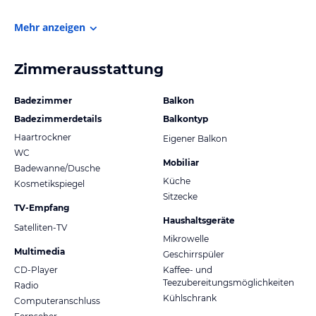
Mehr anzeigen
Zimmerausstattung
Badezimmer
Balkon
Badezimmerdetails
Balkontyp
Haartrockner
Eigener Balkon
WC
Mobiliar
Badewanne/Dusche
Küche
Kosmetikspiegel
Sitzecke
TV-Empfang
Haushaltsgeräte
Satelliten-TV
Mikrowelle
Multimedia
Geschirrspüler
CD-Player
Kaffee- und
Teezubereitungsmöglichkeiten
Radio
Kühlschrank
Computeranschluss