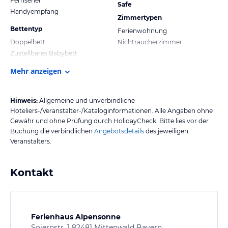
Fernseher
Safe
Handyempfang
Zimmertypen
Bettentyp
Ferienwohnung
Doppelbett
Nichtraucherzimmer
Zustellbares Babybett
Mehr anzeigen
Hinweis:
Allgemeine und unverbindliche
Hoteliers-/Veranstalter-/Kataloginformationen. Alle Angaben ohne
Gewähr und ohne Prüfung durch HolidayCheck. Bitte lies vor der
Buchung die verbindlichen
Angebotsdetails
des jeweiligen
Veranstalters.
Kontakt
Ferienhaus Alpensonne
Soiernstr. 1 82481 Mittenwald Bayern