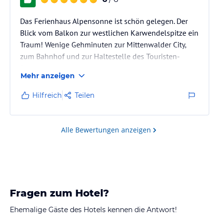
Das Ferienhaus Alpensonne ist schön gelegen. Der
Blick vom Balkon zur westlichen Karwendelspitze ein
Traum! Wenige Gehminuten zur Mittenwalder City,
zum Bahnhof und zur Haltestelle des Touristen-
Busses.
Mehr anzeigen
Kleine Ausflüge nach Garmisch, Krün oder auch zum
Alpenbad Leutasch/Österreich kein Problem. Und die
Hilfreich
Teilen
Alpen grüßen von überall.......
Alle Bewertungen anzeigen
Fragen zum Hotel?
Ehemalige Gäste des Hotels kennen die Antwort!