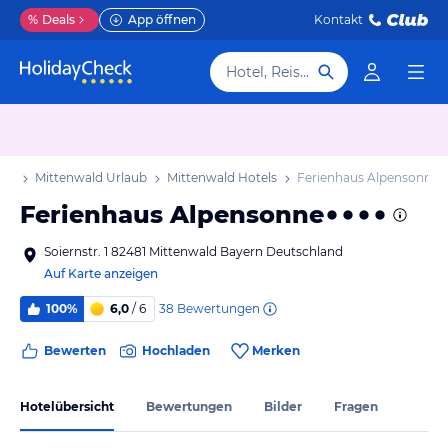
%
Deals
App öffnen
Kontakt
Hotel, Reiseziel
aub
Mittenwald Urlaub
Mittenwald Hotels
Ferienhaus Alpensonne
Ferienhaus Alpensonne
Soiernstr. 1 82481 Mittenwald Bayern Deutschland
Auf Karte anzeigen
38
Bewertungen
100%
6,0
/ 6
Bewerten
Hochladen
Merken
Hotelübersicht
Bewertungen
Bilder
Fragen