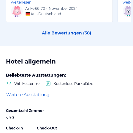
weiterlesen
weite
Anke
66-70
•
November 2024
Aus Deutschland
Alle Bewertungen (
38
)
Hotel allgemein
Beliebteste Ausstattungen:
Wifi kostenfrei
Kostenlose Parkplätze
Weitere Ausstattung
Gesamtzahl Zimmer
< 50
Check-In
Check-Out