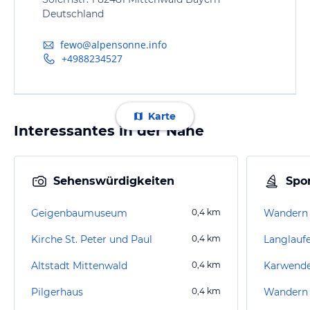
Deutschland
fewo@alpensonne.info
+4988234527
Karte
Interessantes in der Nähe
Sehenswürdigkeiten
Spor
Geigenbaumuseum
0,4
km
Wandern 
Kirche St. Peter und Paul
0,4
km
Altstadt Mittenwald
0,4
km
Karwend
Pilgerhaus
0,4
km
Wandern