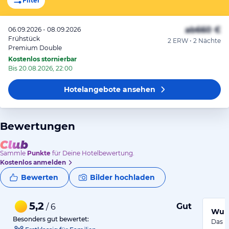
Filter
ab
660 €
06.09.2026 - 08.09.2026
Frühstück
2 ERW • 2 Nächte
Premium Double
Kostenlos stornierbar
Bis 20.08.2026, 22:00
Hotelangebote
ansehen
Bewertungen
Sammle
Punkte
für Deine Hotelbewertung.
Kostenlos anmelden
Bewerten
Bilder hochladen
5,2
Gut
/ 6
Wund
Besonders gut bewertet:
Das E