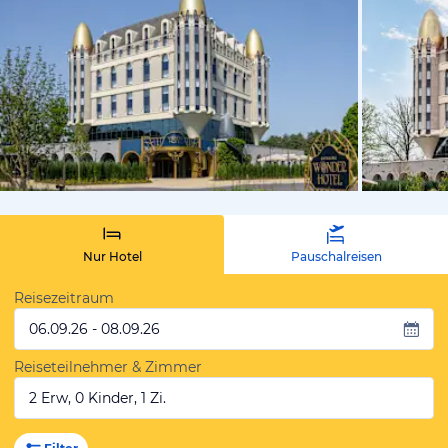
vom Hoteli
Nur Hotel
Pauschalreisen
Reisezeitraum
06.09.26 - 08.09.26
Reiseteilnehmer & Zimmer
2 Erw, 0 Kinder, 1 Zi.