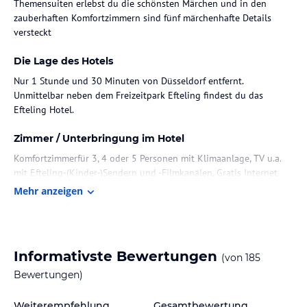
Themensuiten erlebst du die schönsten Märchen und in den
zauberhaften Komfortzimmern sind fünf märchenhafte Details
versteckt
Die Lage des Hotels
Nur 1 Stunde und 30 Minuten von Düsseldorf entfernt.
Unmittelbar neben dem Freizeitpark Efteling findest du das
Efteling Hotel.
Zimmer / Unterbringung im Hotel
Komfortzimmerfür 3, 4 oder 5 Personen mit Klimaanlage, TV u.a.
mit Efteling-(Kinder-)Sendern und -Filmkanälen, Gratis Internet
(WLAN), Toilettenaufsatz für Kinder, Fön, Safe.
Mehr anzeigen
Juniorsuite für 5 Personen mit Klimaanlage, TV u.a. mit Efteling-
(Kinder-)Sendern und -Filmkanälen, Gratis Internet (WLAN), Safe,
Toilettenaufsatz für Kinder, Fön, Safe.
Informativste Bewertungen
(von
185
20 Themensuiten:
Bewertungen)
Alle Themensuiten verfügen über 2 Doppelbetten, Klimaanlage, TV
u.a. mit Efteling-(Kinder-) Sendern und -Filmkanälen, Gratis
Weiterempfehlung
Gesamtbewertung