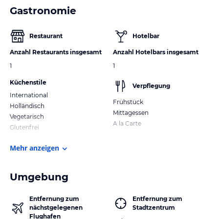
Gastronomie
Restaurant
Hotelbar
Anzahl Restaurants insgesamt
Anzahl Hotelbars insgesamt
1
1
Küchenstile
Verpflegung
International
Frühstück
Holländisch
Mittagessen
Vegetarisch
A la Carte
Glutenfrei
Mehr anzeigen
Umgebung
Entfernung zum
Entfernung zum
nächstgelegenen
Stadtzentrum
Flughafen