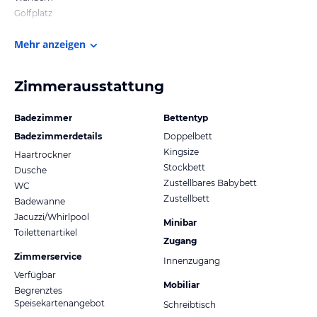
Golfplatz
Mehr anzeigen
Zimmerausstattung
Badezimmer
Bettentyp
Badezimmerdetails
Doppelbett
Kingsize
Haartrockner
Stockbett
Dusche
Zustellbares Babybett
WC
Zustellbett
Badewanne
Jacuzzi/Whirlpool
Minibar
Toilettenartikel
Zugang
Zimmerservice
Innenzugang
Verfügbar
Mobiliar
Begrenztes
Speisekartenangebot
Schreibtisch