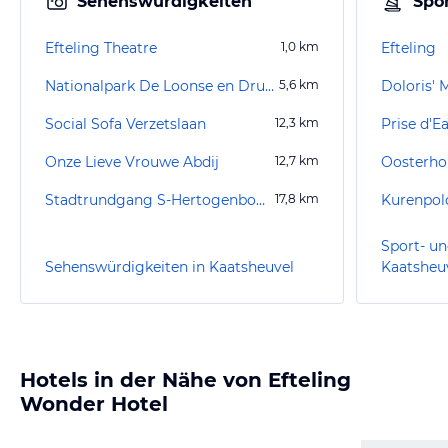
Sehenswürdigkeiten
Spor
Efteling Theatre
1,0
km
Efteling
Nationalpark De Loonse en Drunense Duinen
5,6
km
Doloris' 
Social Sofa Verzetslaan
12,3
km
Onze Lieve Vrouwe Abdij
12,7
km
Oosterho
Stadtrundgang S-Hertogenbosch
17,8
km
Kurenpold
Sport- un
Sehenswürdigkeiten in Kaatsheuvel
Kaatsheu
Hotels in der Nähe von Efteling
Wonder Hotel