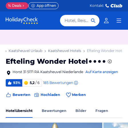
%
Deals
App öffnen
Kontakt
Hotel, Reiseziel
ub
Kaatsheuvel Urlaub
Kaatsheuvel Hotels
Efteling Wonder Hotel
Efteling Wonder Hotel
Horst 31 5171 RA Kaatsheuvel Niederlande
Auf Karte anzeigen
185
Bewertungen
93%
5,2
/ 6
Bewerten
Hochladen
Merken
Hotelübersicht
Bewertungen
Bilder
Fragen