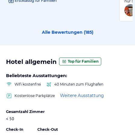
Erstklassig für Familien
nur s
Alle Bewertungen (
185
)
Hotel allgemein
Top für Familien
Beliebteste Ausstattungen:
Wifi kostenfrei
40 Minuten zum Flughafen
Weitere Ausstattung
Kostenlose Parkplätze
Gesamtzahl Zimmer
< 50
Check-In
Check-Out