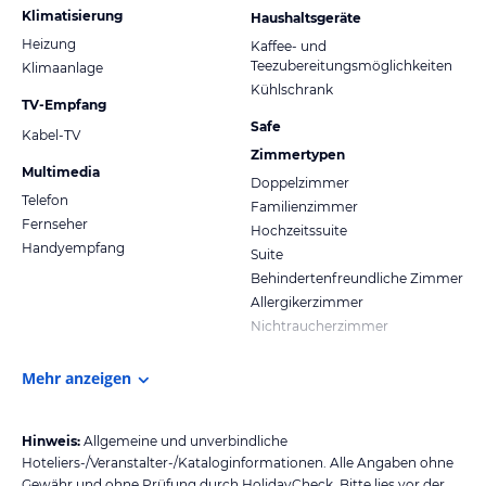
Klimatisierung
Haushaltsgeräte
Heizung
Kaffee- und
Teezubereitungsmöglichkeiten
Klimaanlage
Kühlschrank
TV-Empfang
Safe
Kabel-TV
Zimmertypen
Multimedia
Doppelzimmer
Telefon
Familienzimmer
Fernseher
Hochzeitssuite
Handyempfang
Suite
Behindertenfreundliche Zimmer
Allergikerzimmer
Nichtraucherzimmer
Mehr anzeigen
Hinweis:
Allgemeine und unverbindliche
Hoteliers-/Veranstalter-/Kataloginformationen. Alle Angaben ohne
Gewähr und ohne Prüfung durch HolidayCheck. Bitte lies vor der