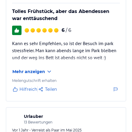
bereits in deiner Unterkunft bereitsteht.
Tolles Frühstück, aber das Abendessen
Sahnetorte
war enttäuschend
Hast du während deines Aufenthalts etwas zu feiern, zum Beispiel
einen Geburtstag, ein Jubiläum oder etwas anderes? Unsere
6
/ 6
leckere Sahnetorte versüßt jede Feier.
Kann es sehr Empfehlen, so ist der Besuch im park
Party-Prickelwasser
stressfreier. Man kann abends lange im Park bleiben
Mit einer Flasche kalten Prosecco und eine Flasche Kindersekt
und der weg ins Bett ist abends nicht so weit :)
inklusive Sektgläser kannst du auf deinen Kurzurlaub anstoßen.
Natürlich steht alles bei Anreise in deiner Unterkunft bereit.
Mehr anzeigen
Hinweis:
Allgemeine und unverbindliche
Meilengutschrift erhalten
Hoteliers-/Veranstalter-/Kataloginformationen. Alle Angaben
Hilfreich
Teilen
ohne Gewähr und ohne Prüfung durch HolidayCheck. Bitte
lies vor der Buchung die verbindlichen
Angebotsdetails
des
jeweiligen Veranstalters.
Urlauber
13
Bewertungen
Vor 1 Jahr • Verreist als Paar im Mai 2025