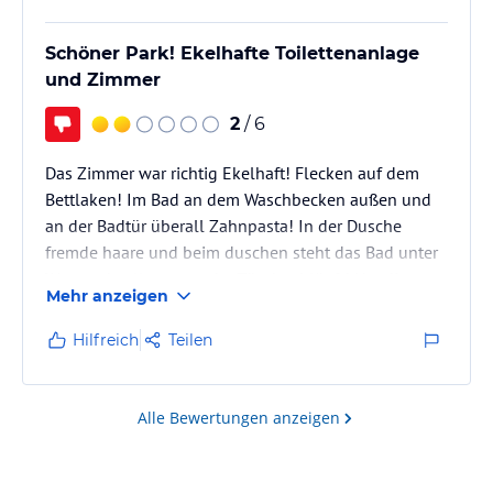
Schöner Park! Ekelhafte Toilettenanlage
und Zimmer
2
/ 6
Das Zimmer war richtig Ekelhaft! Flecken auf dem
Bettlaken! Im Bad an dem Waschbecken außen und
an der Badtür überall Zahnpasta! In der Dusche
fremde haare und beim duschen steht das Bad unter
Wasser da alles unter der Tür durchläuft! Um die
Mehr anzeigen
Toilette nicht gereinigt und die Handtücher voller
flecken! Kamen erst sehr spät ins Zimmer und Kids
Hilfreich
Teilen
waren totmüde so das wir keine Lust hatten an der
Rezeption Ärger zu machen für die eine Nachr! Eine
E-mail mit Fotos ist sofort noch raus und bis heute
Alle Bewertungen anzeigen
null reaktion. Zimmer…