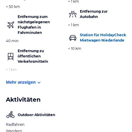
< 1 km
< 50 km
Entfernung zur
Entfernung zum
Autobahn
nächstgelegenen
< 1 km
Flughafen in
Fahrminuten
Station für HolidayCheck
Mietwagen Niederlande
40 min
< 10 km
Entfernung zu
öffentlichen
Verkehrsmitteln
< 1 km
Mehr anzeigen
Aktivitäten
Outdoor-Aktivitäten
Radfahren
Wandern