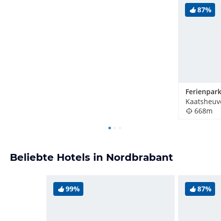
87%
Kaatsheuv
668m
Beliebte Hotels in Nordbrabant
99%
87%