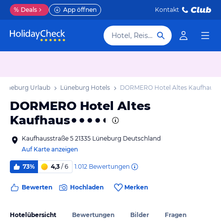
%
Deals
App öffnen
Kontakt
Hotel, Reiseziel
Lüneburg Urlaub
Lüneburg Hotels
DORMERO Hotel Altes Kaufhaus
DORMERO Hotel Altes
Kaufhaus
Kaufhausstraße 5 21335 Lüneburg Deutschland
Auf Karte anzeigen
1.012
Bewertungen
73%
4,3
/ 6
Bewerten
Hochladen
Merken
Hotelübersicht
Bewertungen
Bilder
Fragen