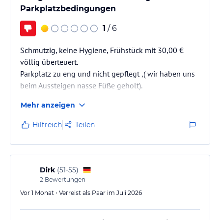
Parkplatzbedingungen
1
/ 6
Schmutzig, keine Hygiene, Frühstück mit 30,00 €
völlig überteuert.
Parkplatz zu eng und nicht gepflegt ,( wir haben uns
beim Aussteigen nasse Füße geholt).
Betten muss man selber machen, Bleibereinigung
Mehr anzeigen
hatten wir scheinbar falsch interpretiert
Hilfreich
Teilen
Dirk
(
51-55
)
2
Bewertungen
Vor 1 Monat • Verreist als Paar im Juli 2026