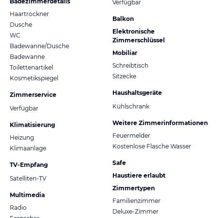
Badezimmerdetails
Verfügbar
Haartrockner
Balkon
Dusche
Elektronische
WC
Zimmerschlüssel
Badewanne/Dusche
Mobiliar
Badewanne
Schreibtisch
Toilettenartikel
Sitzecke
Kosmetikspiegel
Haushaltsgeräte
Zimmerservice
Kühlschrank
Verfügbar
Weitere Zimmerinformationen
Klimatisierung
Feuermelder
Heizung
Kostenlose Flasche Wasser
Klimaanlage
Safe
TV-Empfang
Haustiere erlaubt
Satelliten-TV
Zimmertypen
Multimedia
Familienzimmer
Radio
Deluxe-Zimmer