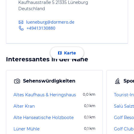
Kaufhausstraße 5 21335 Lüneburg
Deutschland
lueneburg@dormero.de
+49413130880
Karte
Interessantes in der Nähe
Sehenswürdigkeiten
Spor
Altes Kaufhaus & Heringshaus
0,0
km
Tourist-
Alter Kran
0,1
km
Salü Sal
Alte Hanseatische Holzboote
0,1
km
Golf Reso
Lüner Mühle
0,1
km
Golf Club