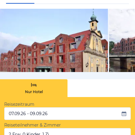
vom Hotelie
Nur Hotel
Reisezeitraum
07.09.26 - 09.09.26
Reiseteilnehmer & Zimmer
2 Erw, 0 Kinder, 1 Zi.