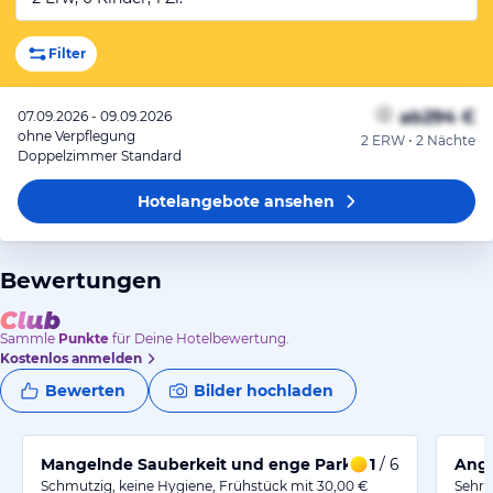
Filter
ab
294 €
07.09.2026 - 09.09.2026
ohne Verpflegung
2 ERW • 2 Nächte
Doppelzimmer Standard
Hotelangebote
ansehen
Bewertungen
Sammle
Punkte
für Deine Hotelbewertung.
Kostenlos anmelden
Bewerten
Bilder hochladen
Mangelnde Sauberkeit und enge Parkplatzbedingung
1
/ 6
Ange
Schmutzig, keine Hygiene, Frühstück mit 30,00 €
Sehr 