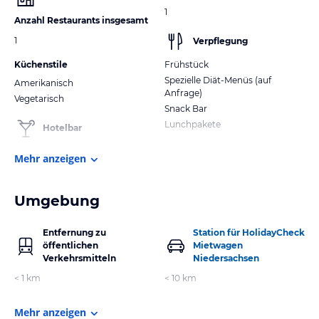
1
Anzahl Restaurants insgesamt
1
Verpflegung
Küchenstile
Frühstück
Spezielle Diät-Menüs (auf
Amerikanisch
Anfrage)
Vegetarisch
Snack Bar
Lunchpakete
Hotelbar
Mehr anzeigen
Umgebung
Entfernung zu
Station für HolidayCheck
öffentlichen
Mietwagen
Verkehrsmitteln
Niedersachsen
< 1 km
< 10 km
Mehr anzeigen