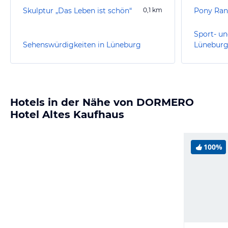
Skulptur „Das Leben ist schön“
0,1
km
Pony Ran
Sport- un
Sehenswürdigkeiten in Lüneburg
Lünebur
Hotels in der Nähe von DORMERO
Hotel Altes Kaufhaus
100%