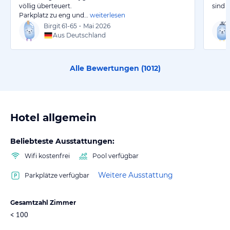
völlig überteuert.
sind 
Parkplatz zu eng und…
weiterlesen
Birgit
61-65
•
Mai 2026
Aus Deutschland
Alle Bewertungen (
1012
)
Hotel allgemein
Beliebteste Ausstattungen:
Wifi kostenfrei
Pool verfügbar
Weitere Ausstattung
Parkplätze verfügbar
Gesamtzahl Zimmer
< 100