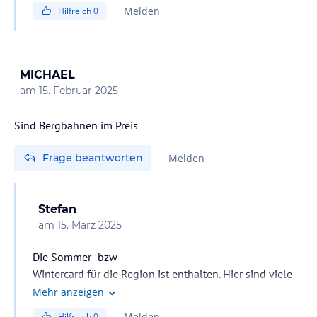
Einfach eine Anfrage stellen, am besten über die
Melden
Hilfreich
0
Homepage, dann Angebot abwarten, vergleichen,
entscheiden, buchen.
MICHAEL
am
15. Februar 2025
Sind Bergbahnen im Preis
Frage beantworten
Melden
Stefan
am
15. März 2025
Die Sommer- bzw
Wintercard für die Region ist enthalten. Hier sind viele
Bergbahnen integriert.
Mehr anzeigen
Melden
Hilfreich
0