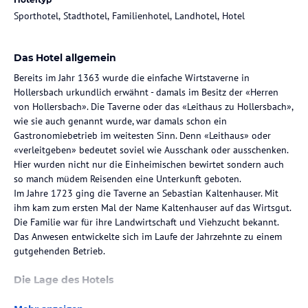
Sporthotel, Stadthotel, Familienhotel, Landhotel, Hotel
Das Hotel allgemein
Bereits im Jahr 1363 wurde die einfache Wirtstaverne in
Hollersbach urkundlich erwähnt - damals im Besitz der «Herren
von Hollersbach». Die Taverne oder das «Leithaus zu Hollersbach»,
wie sie auch genannt wurde, war damals schon ein
Gastronomiebetrieb im weitesten Sinn. Denn «Leithaus» oder
«verleitgeben» bedeutet soviel wie Ausschank oder ausschenken.
Hier wurden nicht nur die Einheimischen bewirtet sondern auch
so manch müdem Reisenden eine Unterkunft geboten.
Im Jahre 1723 ging die Taverne an Sebastian Kaltenhauser. Mit
ihm kam zum ersten Mal der Name Kaltenhauser auf das Wirtsgut.
Die Familie war für ihre Landwirtschaft und Viehzucht bekannt.
Das Anwesen entwickelte sich im Laufe der Jahrzehnte zu einem
gutgehenden Betrieb.
Die Lage des Hotels
Eingebettet zwischen den sanften Kitzbüheler Grasbergen im