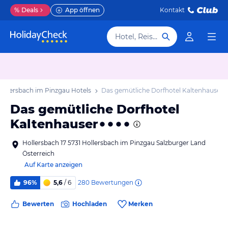
%
Deals
App öffnen
Kontakt
Hotel, Reiseziel
Hollersbach im Pinzgau Hotels
Das gemütliche Dorfhotel Kaltenhauser
Das gemütliche Dorfhotel
Kaltenhauser
Hollersbach 17 5731 Hollersbach im Pinzgau Salzburger Land
Österreich
Auf Karte anzeigen
280
Bewertungen
96%
5,6
/ 6
Bewerten
Hochladen
Merken