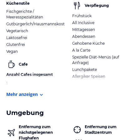
Küchenstile
Verpflegung
Fischgerichte /
Frühstück
Meeresspezialitäten
All Inclusive
Gutbürgerlich/Hausmannskost
Mittagessen
Vegetarisch
Abendessen
Laktosefrei
Gehobene Küche
Glutenfrei
A la Carte
Vegan
Spezielle Diät-Menüs (auf
Anfrage)
Cafe
Lunchpakete
Anzahl Cafes insgesamt
Allergiker Speisen
1
Mehr anzeigen
Umgebung
Entfernung zum
Entfernung zum
nächstgelegenen
Stadtzentrum
Flughafen