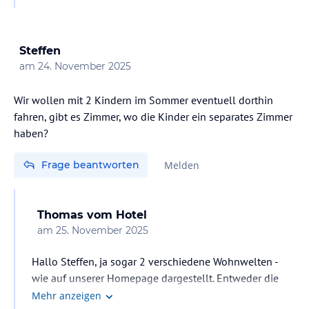
Hauptgericht am Abend wird vom Wahlmenü serviert,
Vorspeisen, Salat, Suppen und Dessert sind vom Buffet.
mit freundlichen Grüßen!
Steffen
am
24. November 2025
Wir wollen mit 2 Kindern im Sommer eventuell dorthin
fahren, gibt es Zimmer, wo die Kinder ein separates Zimmer
haben?
Frage beantworten
Melden
Thomas
vom Hotel
am
25. November 2025
Hallo Steffen, ja sogar 2 verschiedene Wohnwelten -
wie auf unserer Homepage dargestellt. Entweder die
Retro-Wohnwelt oder die modern-Alpine Wohnwelt.
Mehr anzeigen