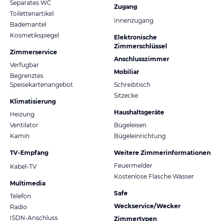
Separates WC
Zugang
Toilettenartikel
Innenzugang
Bademantel
Kosmetikspiegel
Elektronische
Zimmerschlüssel
Zimmerservice
Anschlusszimmer
Verfügbar
Mobiliar
Begrenztes
Speisekartenangebot
Schreibtisch
Sitzecke
Klimatisierung
Haushaltsgeräte
Heizung
Ventilator
Bügeleisen
Kamin
Bügeleinrichtung
TV-Empfang
Weitere Zimmerinformationen
Feuermelder
Kabel-TV
Kostenlose Flasche Wasser
Multimedia
Safe
Telefon
Weckservice/Wecker
Radio
ISDN-Anschluss
Zimmertypen