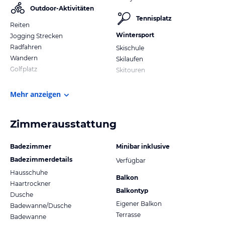
Outdoor-Aktivitäten
Tennisplatz
Reiten
Wintersport
Jogging Strecken
Radfahren
Skischule
Wandern
Skilaufen
Golfplatz
Skitouren
Mehr anzeigen
Zimmerausstattung
Badezimmer
Minibar inklusive
Badezimmerdetails
Verfügbar
Hausschuhe
Balkon
Haartrockner
Balkontyp
Dusche
Eigener Balkon
Badewanne/Dusche
Terrasse
Badewanne