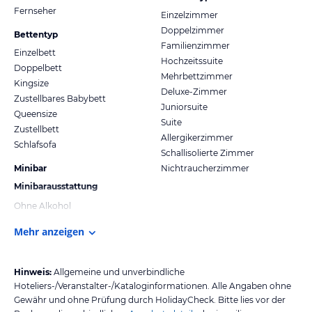
Fernseher
Einzelzimmer
Doppelzimmer
Bettentyp
Familienzimmer
Einzelbett
Hochzeitssuite
Doppelbett
Mehrbettzimmer
Kingsize
Deluxe-Zimmer
Zustellbares Babybett
Juniorsuite
Queensize
Suite
Zustellbett
Allergikerzimmer
Schlafsofa
Schallisolierte Zimmer
Minibar
Nichtraucherzimmer
Minibarausstattung
Ohne Alkohol
Mehr anzeigen
Hinweis:
Allgemeine und unverbindliche
Hoteliers-/Veranstalter-/Kataloginformationen. Alle Angaben ohne
Gewähr und ohne Prüfung durch HolidayCheck. Bitte lies vor der