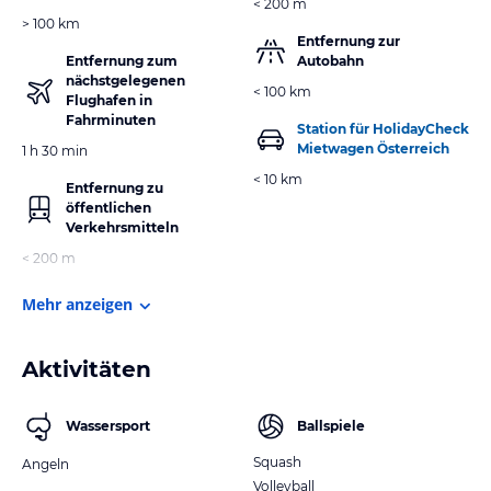
< 200 m
> 100 km
Entfernung zur
Entfernung zum
Autobahn
nächstgelegenen
< 100 km
Flughafen in
Fahrminuten
Station für HolidayCheck
Mietwagen Österreich
1 h 30 min
< 10 km
Entfernung zu
öffentlichen
Verkehrsmitteln
< 200 m
Mehr anzeigen
Aktivitäten
Wassersport
Ballspiele
Squash
Angeln
Volleyball