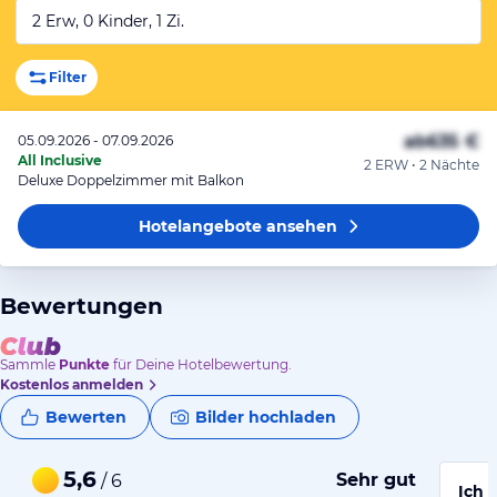
2 Erw, 0 Kinder, 1 Zi.
Filter
ab
635 €
05.09.2026 - 07.09.2026
All Inclusive
2 ERW • 2 Nächte
Deluxe Doppelzimmer mit Balkon
Hotelangebote
ansehen
Bewertungen
Sammle
Punkte
für Deine Hotelbewertung.
Kostenlos anmelden
Bewerten
Bilder hochladen
5,6
Sehr gut
/ 6
Ich 