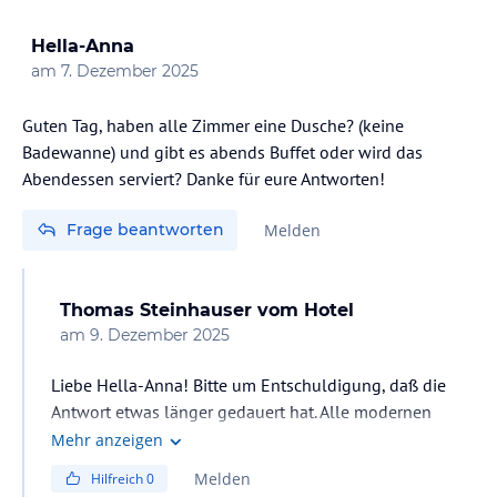
Hella-Anna
am
7. Dezember 2025
Guten Tag, haben alle Zimmer eine Dusche? (keine
Badewanne) und gibt es abends Buffet oder wird das
Abendessen serviert? Danke für eure Antworten!
Frage beantworten
Melden
Thomas Steinhauser
vom Hotel
am
9. Dezember 2025
Liebe Hella-Anna! Bitte um Entschuldigung, daß die
Antwort etwas länger gedauert hat. Alle modernen
Zimmer der Kategorien "M" und "L" sowie die Suiten
Mehr anzeigen
haben eine begehbare XL-Dusche. Die Retrozimmer
Melden
Hilfreich
0
verfügen über teils Badewannen oder Duschen. Das