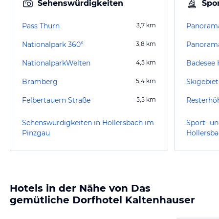
Sehenswürdigkeiten
Spor
Pass Thurn
3,7
km
Panoram
Nationalpark 360°
3,8
km
Panorama
NationalparkWelten
4,5
km
Badesee 
Bramberg
5,4
km
Skigebiet
Felbertauern Straße
5,5
km
Resterhö
Sehenswürdigkeiten in Hollersbach im
Sport- un
Pinzgau
Hollersb
Hotels in der Nähe von Das
gemütliche Dorfhotel Kaltenhauser