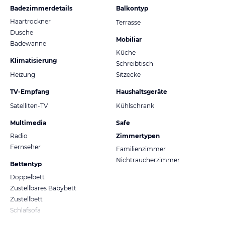
Badezimmerdetails
Balkontyp
Haartrockner
Terrasse
Dusche
Mobiliar
Badewanne
Küche
Klimatisierung
Schreibtisch
Heizung
Sitzecke
TV-Empfang
Haushaltsgeräte
Satelliten-TV
Kühlschrank
Multimedia
Safe
Radio
Zimmertypen
Fernseher
Familienzimmer
Nichtraucherzimmer
Bettentyp
Doppelbett
Zustellbares Babybett
Zustellbett
Schlafsofa