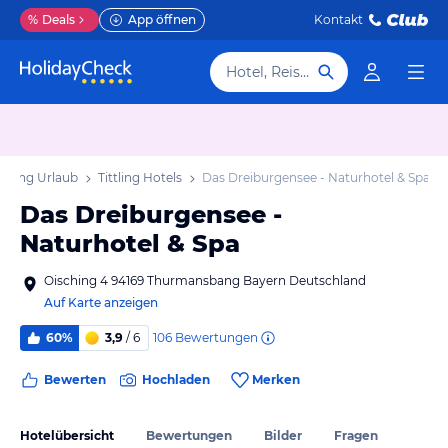
%
Deals
App öffnen
Kontakt
Hotel, Reiseziel
ittling Urlaub
Tittling Hotels
Das Dreiburgensee - Naturhotel & Spa
Das Dreiburgensee -
Naturhotel & Spa
Oisching 4 94169 Thurmansbang Bayern Deutschland
Auf Karte anzeigen
106
Bewertungen
60%
3,9
/ 6
Bewerten
Hochladen
Merken
Hotelübersicht
Bewertungen
Bilder
Fragen