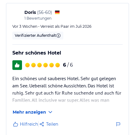
Doris
(
56-60
)
1
Bewertungen
Vor 3 Wochen • Verreist als Paar im Juli 2026
Verifizierter Aufenthalt
Sehr schönes Hotel
6
/ 6
Ein schönes und sauberes Hotel. Sehr gut gelegen
am See. Ueberall schöne Aussichten. Das Hotel ist
ruhig. Sehr gut auch für Ruhe suchende und auch für
Familien. All inclusive war super. Alles was man
zapfen konnte war 24 Std. inclusive. Das Essen war
Mehr anzeigen
lecker. Beim Fruehstueck gab es viel Auswahl.
Mittagssnack war super, mit Suppe, Salat, Obst,
Hilfreich
Teilen
Wurst- und Kaeseplatten, Brot, Broetchen, Am