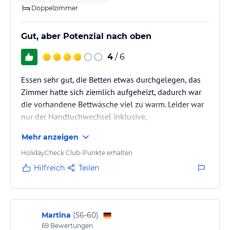
Doppelzimmer
Gut, aber Potenzial nach oben
4
/ 6
Essen sehr gut, die Betten etwas durchgelegen, das
Zimmer hatte sich ziemlich aufgeheizt, dadurch war
die vorhandene Bettwäsche viel zu warm. Leider war
nur der Handtuchwechsel inklusive,
Zimmerreinigung hätte 19.90 € extra gekostet. Das
Mehr anzeigen
war das einzige Manko.
HolidayCheck Club-Punkte erhalten
Hilfreich
Teilen
Martina
(
56-60
)
69
Bewertungen