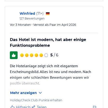
Nachmittag gab es Kaffee und Kuchen und am
Abendessen Bueffet mit 2 Fleischgerichten, 1
Fischgericht und für Kinder gab es extra…
Winfried
(
71+
)
127
Bewertungen
Vor 3 Monaten • Verreist als Paar im April 2026
Das Hotel ist modern, hat aber einige
Funktionsprobleme
5
/ 6
Die Hotelanlage zeigt sich mit elegantem
Erscheinungsbild. Alles ist neu und modern. Nach
einigen sehr schlechten Bewertungen waren wir
positiv überrascht.
Die Anlage liegt direkt am See wo es einiges zum
Mehr anzeigen
Wandern gibt. Auf der anderen Straßenseite befindet
sich das Bauernhausmuseum. Das Hotel wurde nach
HolidayCheck Club-Punkte erhalten
Renovierung im Oktober 2025 eröffnet, aber einiges
Hilfreich
Teilen