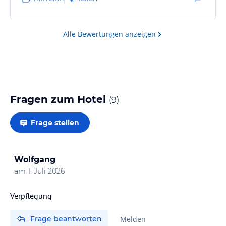
funktioniert noch nicht.
Außer dem Parkplatz direkt vor dem Hotel befindet
sich auch noch etwas unterhalb ein großer Parkplatz.
Alle Bewertungen anzeigen
Fragen zum Hotel
(
9
)
Frage stellen
Wolfgang
am
1. Juli 2026
Verpflegung
Frage beantworten
Melden