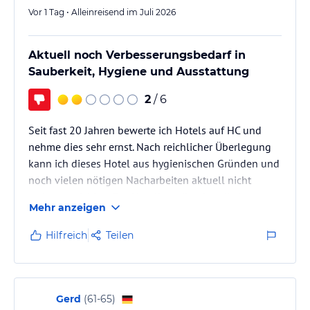
Vor 1 Tag • Alleinreisend im Juli 2026
Aktuell noch Verbesserungsbedarf in
Sauberkeit, Hygiene und Ausstattung
2
/ 6
Seit fast 20 Jahren bewerte ich Hotels auf HC und
nehme dies sehr ernst. Nach reichlicher Überlegung
kann ich dieses Hotel aus hygienischen Gründen und
noch vielen nötigen Nacharbeiten aktuell nicht
weiterempfehlen. Der Hotelbetreiber hat die letzten
Mehr anzeigen
Monate bereits Verbesserungen umgesetzt. Daher
gehe ich davon aus, dass Anregungen auch Ernst
Hilfreich
Teilen
genommen werden.
Reisende vermuten, dass das Das Dreiburgensee -
Naturhotel & Spa offizielle Hotelsterne besitzt. Dies
ist nicht der Fall!
Gerd
(
61-65
)