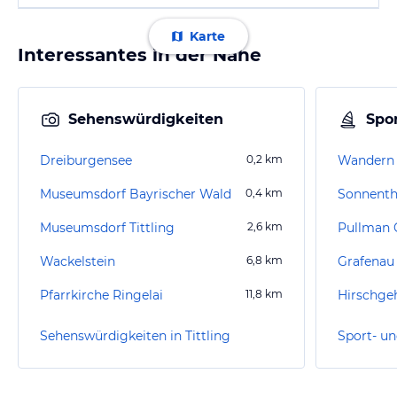
Karte
Interessantes in der Nähe
Sehenswürdigkeiten
Spor
Dreiburgensee
0,2
km
Wandern
Museumsdorf Bayrischer Wald
0,4
km
Sonnent
Museumsdorf Tittling
2,6
km
Pullman 
Wackelstein
6,8
km
Grafenau
Pfarrkirche Ringelai
11,8
km
Hirschge
Sehenswürdigkeiten in Tittling
Sport- un