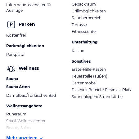
Gepäckraum
Informationsschalter für
Ausflüge
Grillmöglichkeiten
Raucherbereich
Parken
Terrasse
Fitnesscenter
Kostenfrei
Unterhaltung
Parkmöglichkeiten
Kasino
Parkplatz
Sonstiges
Wellness
Erste-Hilfe-Kasten
Feuerstelle (außen)
Sauna
Gartenmöbel
Sauna Arten
Picknick Bereich/ Picknick-Platz
Dampfbad/Türkisches Bad
Sonnenliegen/ Strandkörbe
Wellnessangebote
Ruheraum
Spa & Wellnesscenter
Beauty Salon
Mehr anzeigen