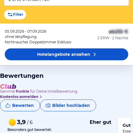
Filter
ab
232 €
05.09.2026 - 07.09.2026
ohne Verpflegung
2 ERW • 2 Nächte
Nichtraucher Doppelzimmer Exklusiv
Hotelangebote
ansehen
Bewertungen
Sammle
Punkte
für Deine Hotelbewertung.
Kostenlos anmelden
Bewerten
Bilder hochladen
3,9
Eher gut
/ 6
Gut,
Besonders gut bewertet:
Essen