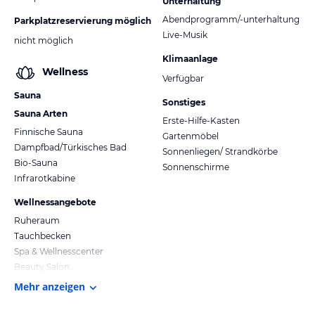
Unterhaltung
Abendprogramm/-unterhaltung
Parkplatzreservierung möglich
Live-Musik
nicht möglich
Klimaanlage
Wellness
Verfügbar
Sauna
Sonstiges
Sauna Arten
Erste-Hilfe-Kasten
Finnische Sauna
Gartenmöbel
Dampfbad/Türkisches Bad
Sonnenliegen/ Strandkörbe
Bio-Sauna
Sonnenschirme
Infrarotkabine
Wellnessangebote
Ruheraum
Tauchbecken
Spa & Wellnesscenter
Beauty Salon
Mehr anzeigen