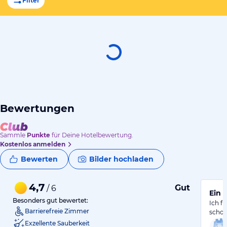
Filter
Bewertungen
Sammle
Punkte
für Deine Hotelbewertung.
Kostenlos anmelden
Bewerten
Bilder hochladen
4,7
Gut
/ 6
Ein 
Besonders gut bewertet:
Ich fi
Barrierefreie Zimmer
schon
Exzellente Sauberkeit