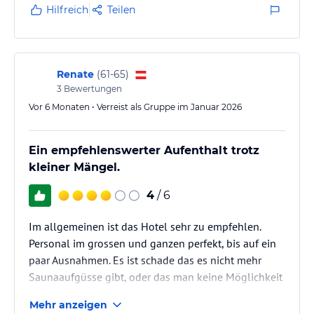
1 Bar
Hilfreich
Teilen
Allgemeine Dienstleistungen: Behindertengerechtes Hotel,
Tierfreundliches Hotel, Rezeption rund um die Uhr, Zimmerservice,
Zentraler Safe/Aufbewahrung von Wertgegenständen,
Renate
(
61-65
)
Paketaufbewahrung, Weckdienst, Souvenirgeschäft, All-Inclusive
3
Bewertungen
Versorgung, ATM im Hotel
Vor 6 Monaten • Verreist als Gruppe im Januar 2026
Zimmerausstattung: Klimaanlage, Balkon, Flachbildfernseher,
Kabel-TV, Telefon, Radio, Safe, Kostenloses WLAN,
Ein empfehlenswerter Aufenthalt trotz
Badezimmerausstattung, Bad mit Wanne oder Dusche, Handtücher,
kleiner Mängel.
Föhn, Bademantel
4
/ 6
Wellness und Gesundheit: Außenbecken, Innenbecken, Whirlpool,
Sauna, Dampfbad, Massage, Kosmetik, Pediküre
Im allgemeinen ist das Hotel sehr zu empfehlen.
Kinder-/Familienfreundliche Dienstleistungen: Von Animateuren
Personal im grossen und ganzen perfekt, bis auf ein
geleitete Programme, Danubius Bubbles Club, Überdachtes
paar Ausnahmen. Es ist schade das es nicht mehr
inderplanschbecken, Spielzimmer für Kleinkinder, Spielplatz für
Saunaaufgüsse gibt, oder das man keine Möglichkeit
Kinder und Teenager, Spielplatz, Zimmer für Familien, Zimmer mit
hat sie selbst zu machen. Die Zimmer Reinigung ist
Verbindungstür, Kinderbett, Hochstuhl, Babywanne, WC-Aufsatz,
Mehr anzeigen
leider nich perfekt und Betten machen sollte man