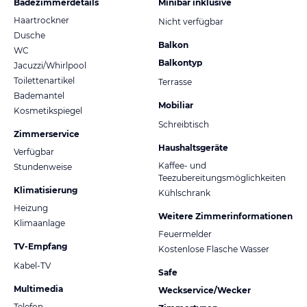
Badezimmerdetails
Minibar inklusive
Haartrockner
Nicht verfügbar
Dusche
Balkon
WC
Balkontyp
Jacuzzi/Whirlpool
Toilettenartikel
Terrasse
Bademantel
Mobiliar
Kosmetikspiegel
Schreibtisch
Zimmerservice
Haushaltsgeräte
Verfügbar
Kaffee- und
Stundenweise
Teezubereitungsmöglichkeiten
Klimatisierung
Kühlschrank
Heizung
Weitere Zimmerinformationen
Klimaanlage
Feuermelder
TV-Empfang
Kostenlose Flasche Wasser
Kabel-TV
Safe
Multimedia
Weckservice/Wecker
Telefon