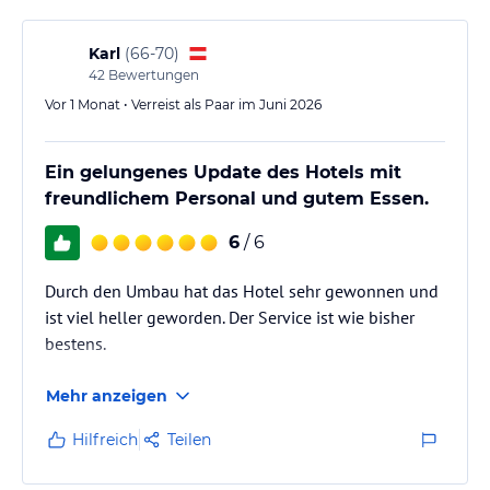
Saunawelt
Karl
(
66-70
)
Auf 250 m2 komplett renovierter Fläche:
42
Bewertungen
Vor 1 Monat • Verreist als Paar im Juni 2026
finnische Sauna (80-90 °C)
Bio-Sauna (50-60 °C)
Infrarotsauna (45-55 °C)
Ein gelungenes Update des Hotels mit
Dampfbad (40-60 °C)
freundlichem Personal und gutem Essen.
Whirlpool
Eisbrunnen
6
/ 6
Ruheraum
Sonnenterrasse
Durch den Umbau hat das Hotel sehr gewonnen und
Wellness-Services
ist viel heller geworden. Der Service ist wie bisher
bestens.
Unsere Wellnessbehandlungen dienen der Erholung, Erfrischung,
Regenerierung und der Schönheitspflege. Dafür gibt es bei uns
spezielle Angebote wie die Anti-Aging-Lichttherapie, die
Mehr anzeigen
verjüngenden und entschlackenden Körperbehandlungen.
Hilfreich
Teilen
Entspannung