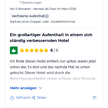
7
Bewertungen
Wasserwelt
Vor 5 Monaten • Verreist als Paar im März 2026
Verifizierter Aufenthalt
Innen-Schwimmbecken (15 x 8 m, 26-28°C)
Außen-Schwimmbecken (20 x 10 m, 25-26°C)
Executive-Doppel- oder -Zweibettzimmer
Innen/Außen-Erlebnisbad mit Massageduschen, Luftduschen, Sofa,
Schach- und Kartentischen in einem 170 m² Pool (170 m2, 32-
Ein großartiger Aufenthalt in einem sich
36°C)
ständig verbessernden Hotel
Jacuzzi
Sauna, Dampfbad
6
/ 6
Öffnungszeiten: Mo - So | 07:30 - 20:00
Ich finde dieses Hotel einfach nur spitze, waren jetzt
Erlebniswelt für Kinder
schon das 5x dort und das nächste Mal ist schon
gebucht. Dieses Hotel wird durch die
Abenteuerpool mit Strudelgang, Unterwasser-Geysir, Wasserpfad,
Basketballkorb, Erlebniselementen (110 m2, 32 ° C)
Renovierungsarbeiten immer schöner, dass Personal
Schwimmhalle für Kinder (203 m2) mit zwei Erlebnis- und einem
ist so freundlich und bemüht. Das Essen ist auch sehr
Planschbecken (36 und 20 m2)
Mehr anzeigen
lecker, wer da nichts findet, ist selber schuld.
Kinderspielplatz im Garten
Hilfreich
Teilen
Spielraum für Kinder und Jugendliche im Untergeschoss (193 m2),
Sega Arcade Spiele & Automaten (kostenpflichtig)
Babyspielzimmer im Untergeschoss (69 m2)