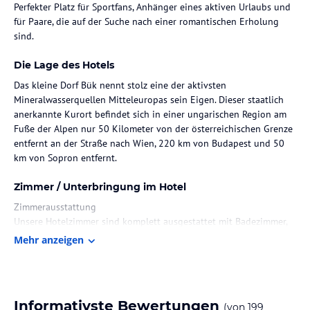
Perfekter Platz für Sportfans, Anhänger eines aktiven Urlaubs und
für Paare, die auf der Suche nach einer romantischen Erholung
sind.
Die Lage des Hotels
Das kleine Dorf Bük nennt stolz eine der aktivsten
Mineralwasserquellen Mitteleuropas sein Eigen. Dieser staatlich
anerkannte Kurort befindet sich in einer ungarischen Region am
Fuße der Alpen nur 50 Kilometer von der österreichischen Grenze
entfernt an der Straße nach Wien, 220 km von Budapest und 50
km von Sopron entfernt.
Zimmer / Unterbringung im Hotel
Zimmerausstattung
Unsere Hotelzimmer sind komplett ausgestattet mit Badezimmer,
LCD Fernseher, Direktwahltelefon, Bademantel, Haarföhn, Radio,
Mehr anzeigen
Wasserkocher, Klimaanlage, Safe, Balkon,
Es stehen auch miteinander verbundene Zimmer sowie Zimmer für
behinderte Personen zur Verfügung.
Informativste Bewertungen
(von
199
Superior Zimmer: Zimmer mit einem Doppelbett oder zwei