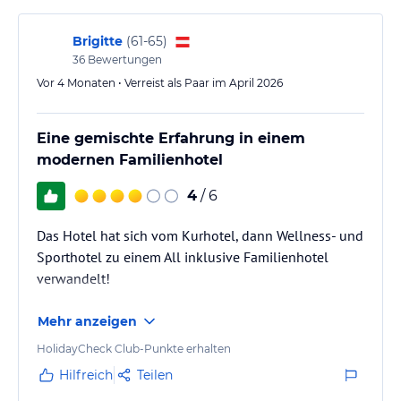
Revitalisierende und entspannende Massagen
Aromatherapie
Brigitte
(
61-65
)
Entspannende Packungen
36
Bewertungen
Anti-Stress Programme
Vor 4 Monaten • Verreist als Paar im April 2026
Schönheit
Emporium Beauty Salon bietet exklusive kosmetische und
Eine gemischte Erfahrung in einem
Körperbehandlungen mit Biola und Naturissimo Produkten
modernen Familienhotel
Pediküre
Fisch-Pediküre
4
/ 6
Sonstige Einrichtungen und Services
Das Hotel hat sich vom Kurhotel, dann Wellness- und
Unser Wellnesshotel Bükfürdő ist mit seinen attraktiven
Sporthotel zu einem All inklusive Familienhotel
Erlebnisbecken, seinen zahlreichen Sportmöglichkeiten und
verwandelt!
seinem wunderschönen, hoteleigenen Park ein sehr beliebtes
Familienhotel. Seit mehr als drei Jahrzehnten ist es ein
Anziehungspunkt für Erholung suchende Familien, für Paare, die
Mehr anzeigen
sich nach einer Auszeit mit ein bisschen Romantik sehnen.
HolidayCheck Club-Punkte erhalten
Hilfreich
Teilen
Internet
Im ganzen Hotel steht kostenloses Wi-Fi zur Verfügung.