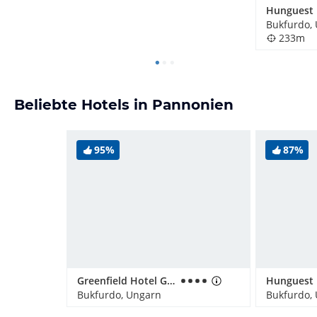
Hunguest
Bukfurdo,
233m
Beliebte Hotels in Pannonien
95%
87%
Greenfield Hotel Golf & Spa
Hunguest
Bukfurdo, Ungarn
Bukfurdo,