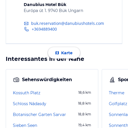
Danubius Hotel Bük
Európa út 1. 9740 Bük Ungarn
buk.reservation@danubiushotels.com
+3694889400
Karte
Interessantes in der Nähe
Sehenswürdigkeiten
Spor
Kossuth Platz
18,6
km
Therme
Schloss Nádasdy
18,8
km
Golfplat
Botanischer Garten Sarvar
18,8
km
Sonnenla
Sieben Seen
19,4
km
Sonnent