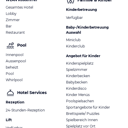
Familie & Kinder
Gesamtes Hotel
Kinderbetreuung
Lobby
Verfügbar
Zimmer
Bar
Baby-/Kinderbetreuung
Restaurant
Auswahl
Miniclub
Pool
Kinderclub
Innenpool
Angebot für Kinder
Aussenpool
Kinderspielplatz
beheizt
Spielzimmer
Pool
Kinderbecken
Whirlpool
Babybecken
Kinderdisco
Hotel Services
Kinder Menüs
Poolspielsachen
Rezeption
Sportangebote für Kinder
24-Stunden-Rezeption
Brettspiele/ Puzzles
Lift
Spielbereich Innen
Spielplatz vor Ort
Verfügbar