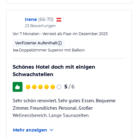
Rauchen
Im Hotel ist das Rauchen nur an den dafür ausgewiesenen Orten
Irene
(
66-70
)
gestattet.
23
Bewertungen
Vor 7 Monaten • Verreist als Paar im Dezember 2025
Behindertengerechtheit
Die Zufahrt zum Hotel ist behindertengerecht; das Hotel verfügt
Verifizierter Aufenthalt
auch über behindertengerechte Zimmer.
Doppelzimmer Superior mit Balkon
Klimatisierung
Schönes Hotel doch mit einigen
Das ganze Hotel ist klimatisiert.
Schwachstellen
Haustiere
5
/ 6
In unserem Hotel sind Haustiere willkommen (in den superior
Zimmern).
Sehr schön renoviert. Sehr gutes Essen. Bequeme
Aufpreis: 25 EUR/Tag
Zimmer. Freundliches Personal. Großer
Angaben zum Hotel
Wellnessbereich. Lange Saunazeiten.
6 Etagen, 196 Zimmer
3 Veranstaltungsräume
Mehr anzeigen
1 Restaurant