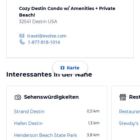
Cozy Destin Condo w/ Amenities + Private
Beach!
32541 Destin USA
travel@evolve.com
1-877-818-1014
Karte
Interessantes in der Nähe
Sehenswürdigkeiten
Res
Strand Destin
0,5
km
Restauran
Hafen Destin
1,3
km
Stewby's
Henderson Beach State Park
3,8
km