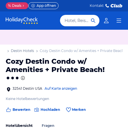
%
Deals
App öffnen
Kontakt
Hotel, Reiseziel
aub
Destin Hotels
Cozy Destin Condo w/ Amenities + Private Beach!
Cozy Destin Condo w/
Amenities + Private Beach!
32541 Destin USA
Auf Karte anzeigen
Keine Hotelbewertungen
Bewerten
Hochladen
Merken
Hotelübersicht
Fragen