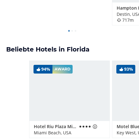
Destin, US
717m
Beliebte Hotels in Florida
94%
93%
AWARD
Hotel Riu Plaza Miami Beach
Motel Blue
Miami Beach, USA
Key West,