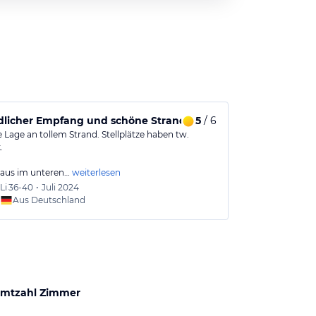
dlicher Empfang und schöne Strandlage
5
/ 6
Wunderschön
 Lage an tollem Strand. Stellplätze haben tw.
Wir kommen jet
.
Wunderschön, t
aus im unteren…
weiterlesen
Li
36-40
•
Juli 2024
Claudi
Aus Deutschland
Aus
mtzahl Zimmer