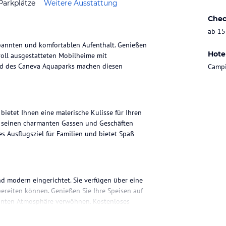
Parkplätze
Weitere Ausstattung
Chec
ab 15
pannten und komfortablen Aufenthalt. Genießen
Hote
oll ausgestatteten Mobilheime mit
nd des Caneva Aquaparks machen diesen
Campi
bietet Ihnen eine malerische Kulisse für Ihren
it seinen charmanten Gassen und Geschäften
 Ausflugsziel für Familien und bietet Spaß
d modern eingerichtet. Sie verfügen über eine
bereiten können. Genießen Sie Ihre Speisen auf
pannten Atmosphäre verwöhnen. Kostenloses
ung bleiben können.