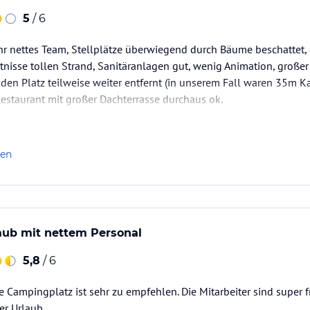
5
/ 6
ehr nettes Team, Stellplätze überwiegend durch Bäume beschattet,
tnisse tollen Strand, Sanitäranlagen gut, wenig Animation, großer
den Platz teilweise weiter entfernt (in unserem Fall waren 35m K
 Restaurant mit großer Dachterrasse durchaus ok.
len
aub mit nettem Personal
5,8
/ 6
e Campingplatz ist sehr zu empfehlen. Die Mitarbeiter sind super fr
er Urlaub.