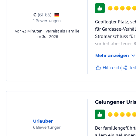
C
(
61-65
)
1
Bewertungen
Gepflegter Platz, s
für Gardasee-Verhäl
Vor 43 Minuten • Verreist als Familie
Stromanschluss für 
im Juli 2026
sortiert aber teuer,
Mehr anzeigen
Hilfreich
Tei
Gelungener Url
Urlauber
Der familiengeführt
6
Bewertungen
allem ein gelungen