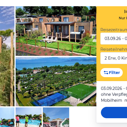
Nur 
Reisezeitrau
03.09.26 - 
Reiseteilneh
2 Erw, 0 Kin
von Booking.com
Filter
03.09.2026 -
ohne Verpfl
Mobilheim mi
von Booking.com