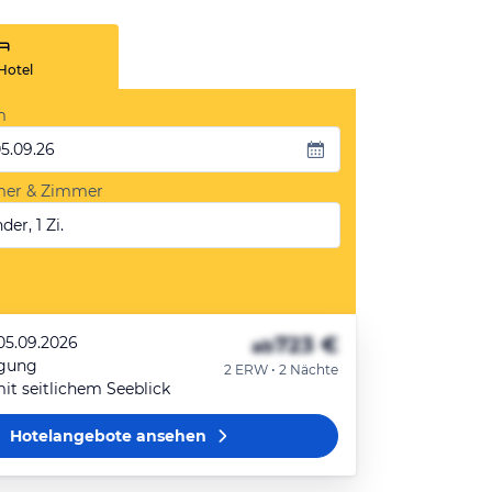
Hotel
m
05.09.26
mer & Zimmer
der, 1 Zi.
723 €
 05.09.2026
ab
egung
2 ERW • 2 Nächte
t seitlichem Seeblick
Hotelangebote
ansehen