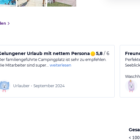
den
ee
Gelungener Urlaub mit nettem Personal
5,8
/ 6
Freun
Der familiengeführte Campingplatz ist sehr zu empfehlen.
Perfekte
Die Mitarbeiter sind super…
weiterlesen
Seeblick
Waschh
Urlauber
•
September 2024
Gesa
< 100