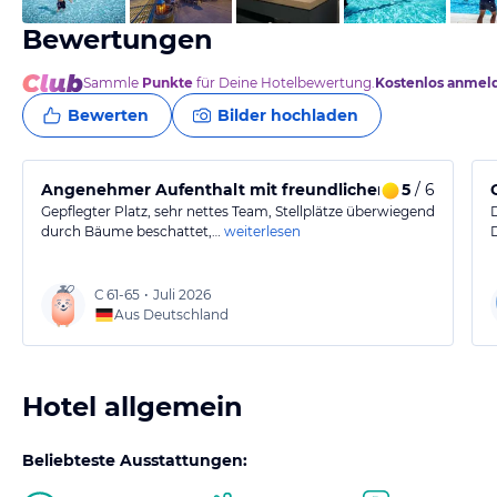
Bewertungen
Sammle
Punkte
für Deine Hotelbewertung.
Kostenlos anmel
Bewerten
Bilder hochladen
Angenehmer Aufenthalt mit freundlichem Team am S
5
/ 6
Gepflegter Platz, sehr nettes Team, Stellplätze überwiegend
durch Bäume beschattet,…
weiterlesen
C
61-65
•
Juli 2026
Aus Deutschland
Hotel allgemein
Beliebteste Ausstattungen: