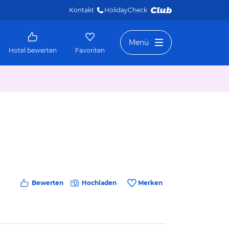
Kontakt
HolidayCheck 
Menü
Hotel bewerten
Favoriten
Bewerten
Hochladen
Merken