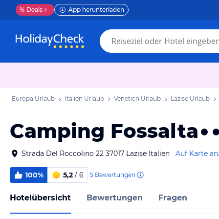
%
Deals
App herunterladen
Europa Urlaub
Italien Urlaub
Venetien Urlaub
Lazise Urlaub
Camping Fossalta
Strada Del Roccolino 22 37017 Lazise Italien
Auf Karte an
100%
5,2
/ 6
5
Bewertungen
Hotelübersicht
Bewertungen
Fragen