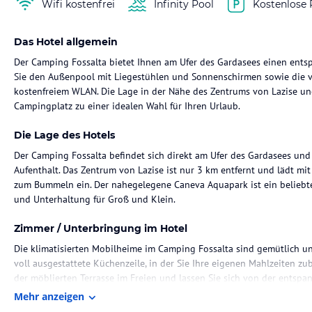
Wifi kostenfrei
Infinity Pool
Kostenlose 
Das Hotel allgemein
Der Camping Fossalta bietet Ihnen am Ufer des Gardasees einen ents
Sie den Außenpool mit Liegestühlen und Sonnenschirmen sowie die v
kostenfreiem WLAN. Die Lage in der Nähe des Zentrums von Lazise u
Campingplatz zu einer idealen Wahl für Ihren Urlaub.
Die Lage des Hotels
Der Camping Fossalta befindet sich direkt am Ufer des Gardasees und 
Aufenthalt. Das Zentrum von Lazise ist nur 3 km entfernt und lädt m
zum Bummeln ein. Der nahegelegene Caneva Aquapark ist ein beliebtes
und Unterhaltung für Groß und Klein.
Zimmer / Unterbringung im Hotel
Die klimatisierten Mobilheime im Camping Fossalta sind gemütlich un
voll ausgestattete Küchenzeile, in der Sie Ihre eigenen Mahlzeiten zu
der möblierten Terrasse im Freien und lassen Sie sich von der ents
WLAN ist ebenfalls vorhanden, damit Sie mit Ihren Lieben in Verbind
Mehr anzeigen