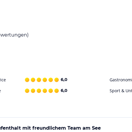
 warmen Gerichten, die Sie genießen können.
 Verfügung, in dem Sie Ihre Einkäufe erledigen
en Wünschen zu gestalten.
wertungen)
h an heißen Tagen abkühlen können. Entspannen
 Sie die Sonne. In der Umgebung gibt es viele
n. Kostenfreie Privatparkplätze stehen Ihnen
ice
6,0
Gastronom
ohne Gewähr. Bitte lies vor der Buchung die
e
6,0
Sport & Un
enthalt mit freundlichem Team am See