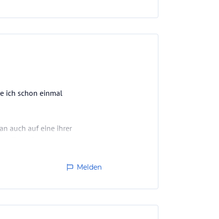
be ich schon einmal
an auch auf eine ihrer
er Tage. Die Almhütte hat
er Betten, ein Bad mit
Melden