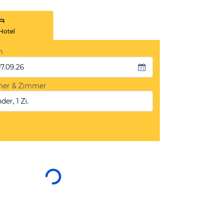
Hotel
m
07.09.26
mer & Zimmer
der, 1 Zi.