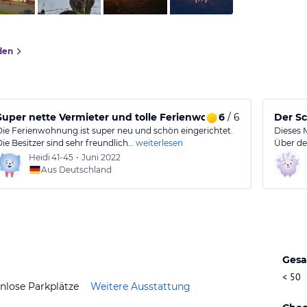
den
Super nette Vermieter und tolle Ferienwohnungen
6
/ 6
Der S
Die Ferienwohnung ist super neu und schön eingerichtet.
Dieses M
Die Besitzer sind sehr freundlich…
weiterlesen
Über de
Heidi
41-45
•
Juni 2022
Aus Deutschland
Gesa
< 50
nlose Parkplätze
Weitere Ausstattung