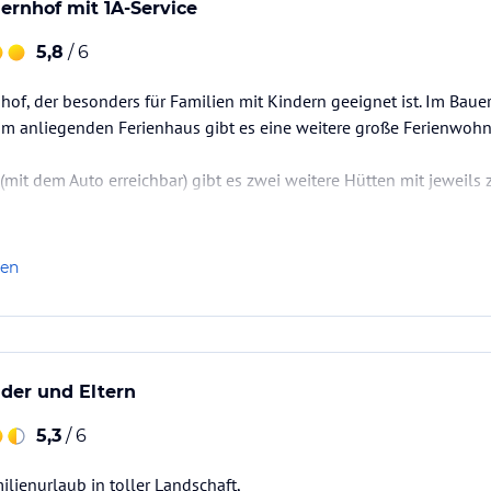
uernhof mit 1A-Service
5,8
/ 6
of, der besonders für Familien mit Kindern geeignet ist. Im Bauer
m anliegenden Ferienhaus gibt es eine weitere große Ferienwoh
(mit dem Auto erreichbar) gibt es zwei weitere Hütten mit jeweils 
bewirtschaftet. Die Kinder dürfen am Bauernhofleben teilnehmen. E
len
asen, Hühner, Ponys), die es zu versorgen gilt.
nder und Eltern
5,3
/ 6
ienurlaub in toller Landschaft,