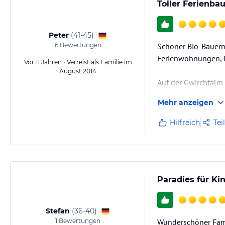
Toller Ferienba
Peter
(
41-45
)
6
Bewertungen
Schöner Bio-Bauernh
Ferienwohnungen, i
Vor 11 Jahren • Verreist als Familie im
August 2014
Auf der Gwirchtalm 
Ferienwohnungen.
Mehr anzeigen
Der Bauernhof wird 
Hilfreich
Tei
Schweine, Katzen, H
Besonders…
Paradies für Ki
Stefan
(
36-40
)
1
Bewertungen
Wunderschöner Famil