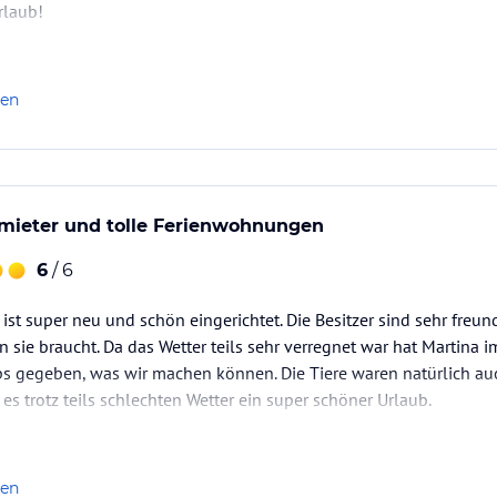
rlaub!
len
rmieter und tolle Ferienwohnungen
6
/ 6
ist super neu und schön eingerichtet. Die Besitzer sind sehr fr
sie braucht. Da das Wetter teils sehr verregnet war hat Martina i
s gegeben, was wir machen können. Die Tiere waren natürlich auc
s trotz teils schlechten Wetter ein super schöner Urlaub.
len