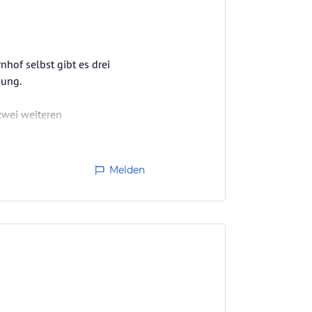
nhof selbst gibt es drei
nung.
zwei weiteren
s gibt zahlreiche Tiere (Kühe,
Melden