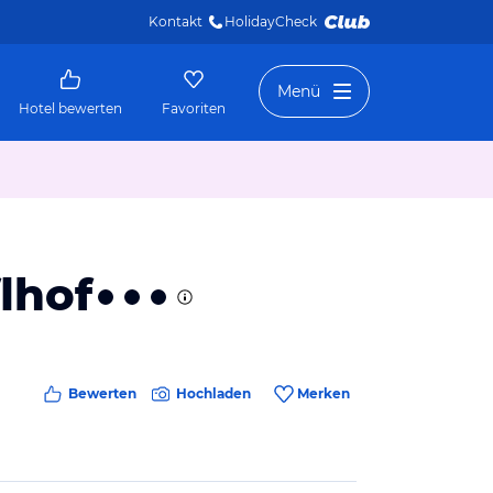
Kontakt
HolidayCheck 
Menü
Hotel bewerten
Favoriten
lhof
Bewerten
Hochladen
Merken