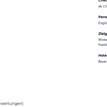
Chec
ab 13
Pers
Engli
Ziel
Winte
Famil
Hote
Bauer
wertungen)