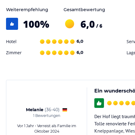
Weiterempfehlung
Gesamtbewertung
100
%
6,0
/ 6
Hotel
6,0
Serv
Zimmer
6,0
Lag
Ein wunderschö
Melanie
(
36-40
)
1
Bewertungen
Der Hof liegt traum
Tolle renovierte Fer
Vor 1 Jahr • Verreist als Familie im
Kneippanlage, Wies
Oktober 2024