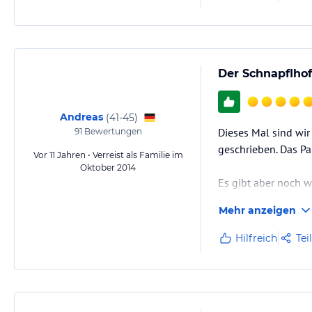
Der Schnapflho
Andreas
(
41-45
)
Dieses Mal sind wir
91
Bewertungen
geschrieben. Das Pa
Vor 11 Jahren • Verreist als Familie im
Oktober 2014
Es gibt aber noch w
Almhütten übernach
Mehr anzeigen
Strom, eine große K
fließend warmen Wa
Hilfreich
Tei