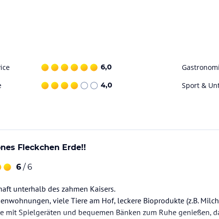
ice
6,0
Gastronom
e
4,0
Sport & Un
nes Fleckchen Erde!!
6
/ 6
haft unterhalb des zahmen Kaisers.
ienwohnungen, viele Tiere am Hof, leckere Bioprodukte (z.B. Milch,
e mit Spielgeräten und bequemen Bänken zum Ruhe genießen, daz