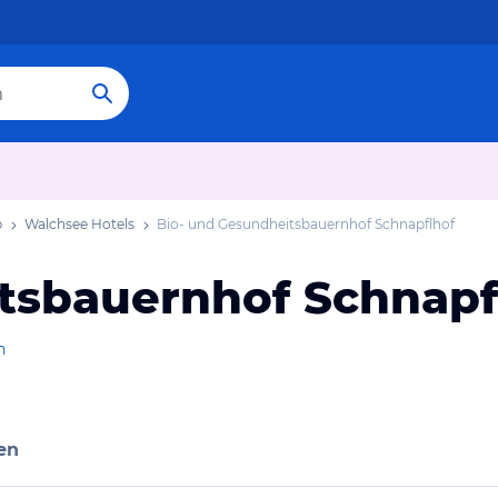
b
Walchsee Hotels
Bio- und Gesundheitsbauernhof Schnapflhof
tsbauernhof Schnapf
n
en