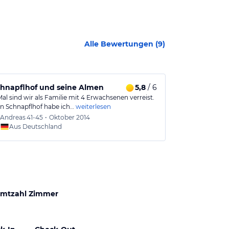
Alle Bewertungen (
9
)
chnapflhof und seine Almen
5,8
/ 6
Toller Ferie
al sind wir als Familie mit 4 Erwachsenen verreist.
Schöner Bio-Ba
n Schnapflhof habe ich…
weiterlesen
Kindern geeign
Andreas
41-45
•
Oktober 2014
Peter
4
Aus Deutschland
Aus
mtzahl Zimmer