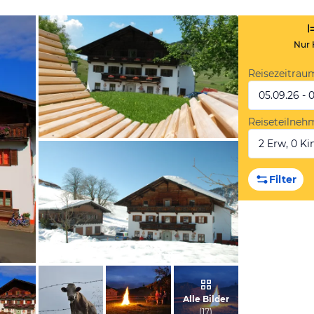
Nur 
Reisezeitrau
05.09.26 - 
Reiseteilneh
2 Erw, 0 Kin
vom Hotelier, Juni 2016
Filter
vom Hotelier, Februar 2009
Alle Bilder
(
17
)