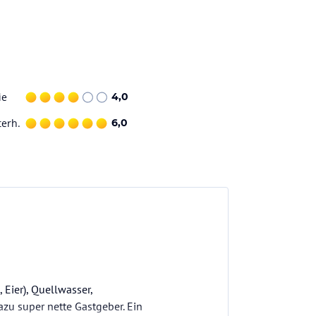
ie
4,0
terh.
6,0
 Eier), Quellwasser,
u super nette Gastgeber. Ein