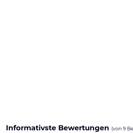
Informativste Bewertungen
(von
9
Be