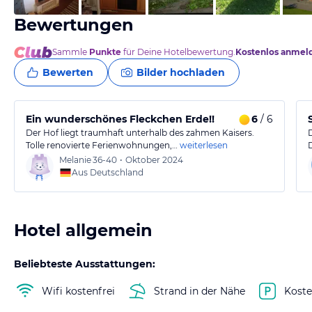
Bewertungen
Sammle
Punkte
für Deine Hotelbewertung.
Kostenlos anmel
Bewerten
Bilder hochladen
Ein wunderschönes Fleckchen Erde!!
6
/ 6
Der Hof liegt traumhaft unterhalb des zahmen Kaisers.
Tolle renovierte Ferienwohnungen,…
weiterlesen
Melanie
36-40
•
Oktober 2024
Aus Deutschland
Hotel allgemein
Beliebteste Ausstattungen:
Wifi kostenfrei
Strand in der Nähe
Koste