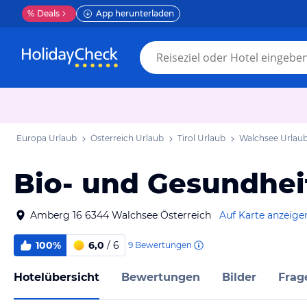
%
Deals
App herunterladen
Europa Urlaub
Österreich Urlaub
Tirol Urlaub
Walchsee Urlau
Bio- und Gesundhei
Amberg 16 6344 Walchsee Österreich
Auf Karte anzeige
100%
6,0
/ 6
9
Bewertungen
Hotelübersicht
Bewertungen
Bilder
Frag