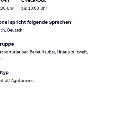
k-In
Check-Out
:00 Uhr
bis 10:00 Uhr
onal spricht folgende Sprachen
sch, Deutsch
gruppe
rsporturlauber, Badeurlauber, Urlaub zu zweit,
ie
ltyp
nhof/ Agriturismo