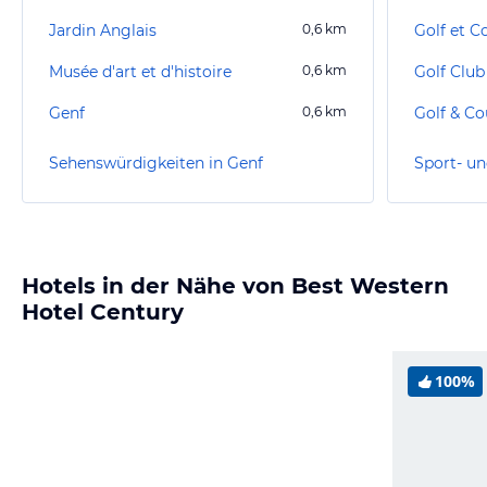
Jardin Anglais
0,6
km
Golf et C
Musée d'art et d'histoire
0,6
km
Golf Club
Genf
0,6
km
Sehenswürdigkeiten in Genf
Sport- un
Hotels in der Nähe von Best Western
Hotel Century
100%