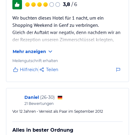
3,8
/ 6
Wir buchten dieses Hotel für 1 nacht, um ein
Shopping Weekend in Genf zu verbringen.
Gleich der Auftakt war negativ, denn nachdem wir an
der Rezeption unseren Zimmerschlüssel kriegten,
gingen wir hoch zum Zimmer. In den Gämngen roch
Mehr anzeigen
es etwas muffig. Im Zimmer angekommen stellten
wir fest, dass das Zimmer nocht nicht geputzt wurde,
Meilengutschrift erhalten
die Bettlaken waren noch gebraucht von den
Hilfreich
Teilen
Vorgängern und Abfall lag rum!
Sodann gingen wir erneut zur Rezeption und
meldeten dies, daraufhin kriegten wir ein sauberes
2tes Zimmer…
Daniel
(
26-30
)
21
Bewertungen
Vor 12 Jahren • Verreist als Paar im September 2012
Alles in bester Ordnung