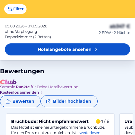
Filter
ab
347 €
05.09.2026 - 07.09.2026
ohne Verpflegung
2 ERW • 2 Nächte
Doppelzimmer (2 Betten)
Hotelangebote
ansehen
Bewertungen
Sammle
Punkte
für Deine Hotelbewertung.
Kostenlos anmelden
Bewerten
Bilder hochladen
Bruchbude! Nicht empfehlenswert
1
/ 6
Ural
Das Hotel ist eine heruntergekommene Bruchbude,
Saube
für den Preis nicht zu empfehlen. Ist…
weiterlesen
diese