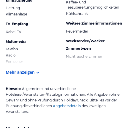
Klimatisierung
Kaffee- und
Teezubereitungsmöglichkeiten
Heizung
Kühlschrank
Klimaanlage
Weitere Zimmerinformationen
TV-Empfang
Feuermelder
Kabel-TV
Weckservice/Wecker
Multimedia
Zimmertypen
Telefon
Radio
Nichtraucherzimmer
Fernseher
Mehr anzeigen
Hinweis:
Allgemeine und unverbindliche
Hoteliers-/Veranstalter-/Kataloginformationen. Alle Angaben ohne
Gewähr und ohne Prüfung durch HolidayCheck. Bitte lies vor der
Buchung die verbindlichen
Angebotsdetails
des jeweiligen
Veranstalters.