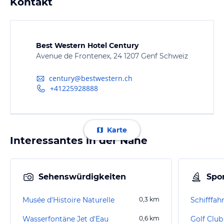
Kontakt
Best Western Hotel Century
Avenue de Frontenex, 24 1207 Genf Schweiz
century@bestwestern.ch
+41225928888
Karte
Interessantes in der Nähe
Sehenswürdigkeiten
Spor
Musée d'Histoire Naturelle
0,3
km
Schifffah
Wasserfontäne Jet d'Eau
0,6
km
Golf Clu