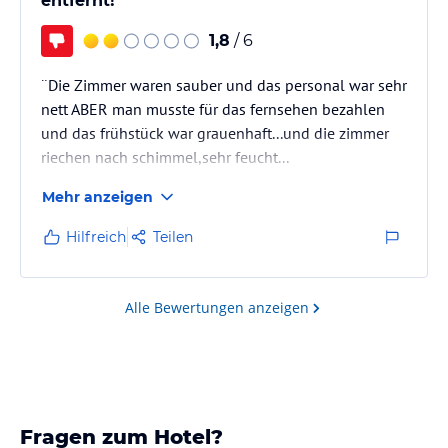
entfernt!
1,8
/ 6
¨Die Zimmer waren sauber und das personal war sehr
nett ABER man musste für das fernsehen bezahlen
und das frühstück war grauenhaft...und die zimmer
riechen nach schimmel,sehr feucht...
Mehr anzeigen
für den preis die nacht ist das hotel nicht zu
empfehelen,man konnte auch nur im restaurant ins
Hilfreich
Teilen
internet und für das parken wollten sie 28 CHF die
nacht!
Alle Bewertungen anzeigen
Fragen zum Hotel?