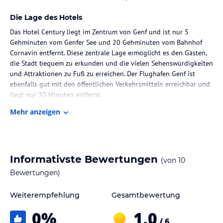
Die Lage des Hotels
Das Hotel Century liegt im Zentrum von Genf und ist nur 5
Gehminuten vom Genfer See und 20 Gehminuten vom Bahnhof
Cornavin entfernt. Diese zentrale Lage ermöglicht es den Gästen,
die Stadt bequem zu erkunden und die vielen Sehenswürdigkeiten
und Attraktionen zu Fuß zu erreichen. Der Flughafen Genf ist
ebenfalls gut mit den öffentlichen Verkehrsmitteln erreichbar und
liegt nur 30 Minuten entfernt.
Mehr anzeigen
Zimmer / Unterbringung im Hotel
Das Hotel Century verfügt über insgesamt 142 Zimmer, die den
Gästen einen komfortablen Aufenthalt bieten. Die Zimmer sind mit
einer Klimaanlage, einem Fernseher und einer Minibar
Informativste Bewertungen
(von
10
ausgestattet. Ein Schreibtisch und eine Tee-/Kaffeemaschine sind
ebenfalls vorhanden. Die Badezimmer verfügen über eine Dusche
Bewertungen)
oder eine Badewanne und einen Haartrockner.
Weiterempfehlung
Gesamtbewertung
Gastronomie im Hotel
0
%
1,0
Im Hotel Century wird ein tägliches Frühstücksbuffet angeboten,
/ 6