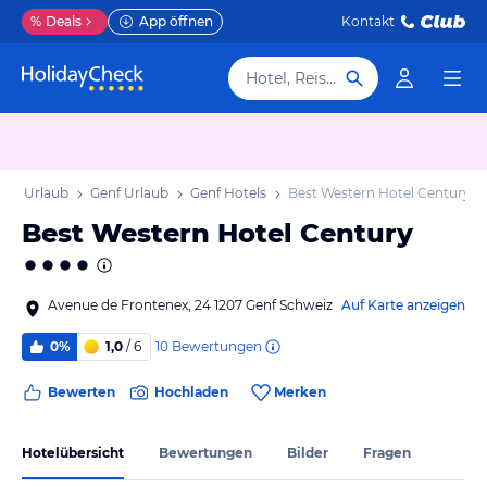
%
Deals
App öffnen
Kontakt
Hotel, Reiseziel
enf Urlaub
Genf Urlaub
Genf Hotels
Best Western Hotel Century
Best Western Hotel Century
Avenue de Frontenex, 24 1207 Genf Schweiz
Auf Karte anzeigen
10
Bewertungen
0%
1,0
/ 6
Bewerten
Hochladen
Merken
Hotelübersicht
Bewertungen
Bilder
Fragen