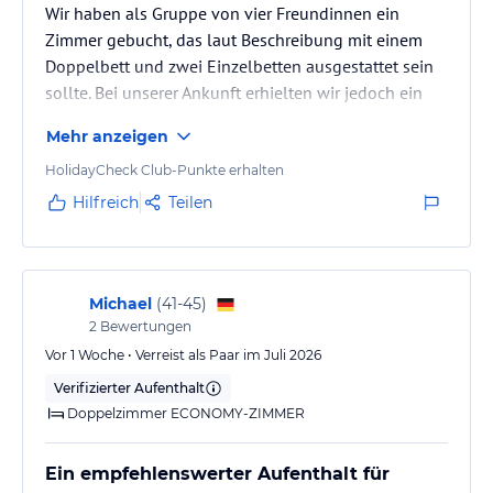
Wir haben als Gruppe von vier Freundinnen ein
Zimmer gebucht, das laut Beschreibung mit einem
Doppelbett und zwei Einzelbetten ausgestattet sein
sollte. Bei unserer Ankunft erhielten wir jedoch ein
sehr kleines Apartment mit lediglich einem großen
Mehr anzeigen
Doppelbett und einer Schlafcouch. Zudem gab es
keinen Balkon und keine Möglichkeit, nasse
HolidayCheck Club-Punkte erhalten
Handtücher, Badesachen oder Kleidung vernünftig zu
Hilfreich
Teilen
trocknen.
Nach unserer Reklamation bekamen wir zwar ein
anderes Zimmer, dieses unterschied sich jedoch kaum
Michael
(
41-45
)
2
Bewertungen
vom ersten. Statt der…
Vor 1 Woche • Verreist als Paar im Juli 2026
Verifizierter Aufenthalt
Doppelzimmer ECONOMY-ZIMMER
Ein empfehlenswerter Aufenthalt für