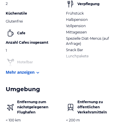
2
Verpflegung
Küchenstile
Frühstück
Halbpension
Glutenfrei
Vollpension
Mittagessen
Cafe
Spezielle Diät-Menüs (auf
Anzahl Cafes insgesamt
Anfrage)
Snack Bar
1
Lunchpakete
Hotelbar
Mehr anzeigen
Umgebung
Entfernung zum
Entfernung zu
nächstgelegenen
öffentlichen
Flughafen
Verkehrsmitteln
< 100 km
< 200 m