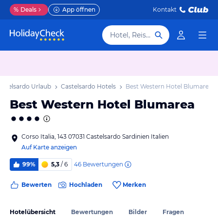
%
Deals
App öffnen
Kontakt
Hotel, Reiseziel
astelsardo Urlaub
Castelsardo Hotels
Best Western Hotel Blumarea
Best Western Hotel Blumarea
Corso Italia, 143 07031 Castelsardo Sardinien Italien
Auf Karte anzeigen
46
Bewertungen
99%
5,3
/ 6
Bewerten
Hochladen
Merken
Hotelübersicht
Bewertungen
Bilder
Fragen