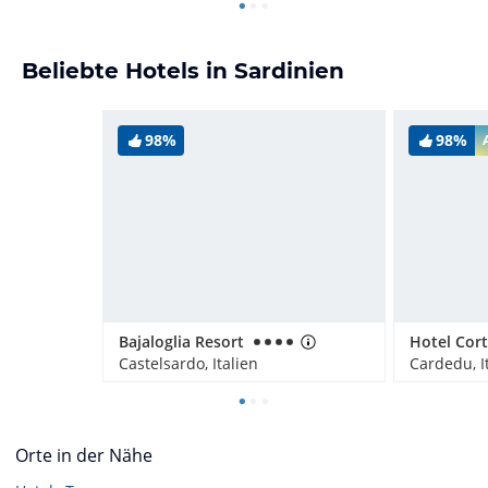
Beliebte Hotels in Sardinien
98%
98%
Bajaloglia Resort
Castelsardo, Italien
Cardedu, I
Orte in der Nähe