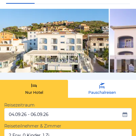
vom Hotelie
Nur Hotel
Pauschalreisen
Reisezeitraum
04.09.26 - 06.09.26
Reiseteilnehmer & Zimmer
2 Erw, 0 Kinder, 1 Zi.