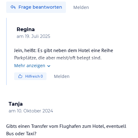
Frage beantworten
Melden
Regina
am
19. Juli 2025
Jein, heißt: Es gibt neben dem Hotel eine Reihe
Parkplätze, die aber meist/oft belegt sind.
Eine Querstrasse oberhalb des Hotels gibt es aber jede
Mehr anzeigen
Menge freie Plätze am Strassenrand.
Melden
Hilfreich
0
Tanja
am
10. Oktober 2024
Gibts einen Transfer vom Flughafen zum Hotel, eventuell
Bus oder Taxi?