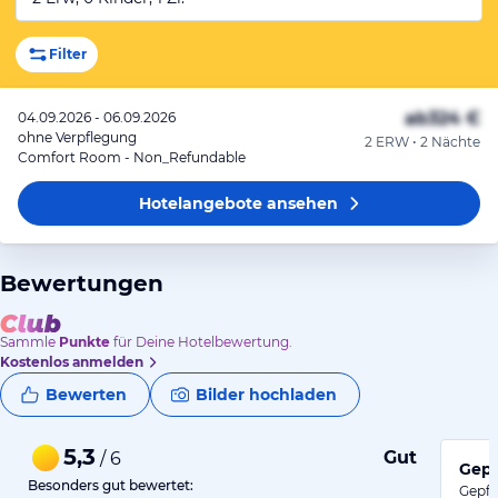
Filter
ab
324 €
04.09.2026 - 06.09.2026
ohne Verpflegung
2 ERW • 2 Nächte
Comfort Room - Non_Refundable
Hotelangebote
ansehen
Bewertungen
Sammle
Punkte
für Deine Hotelbewertung.
Kostenlos anmelden
Bewerten
Bilder hochladen
5,3
Gut
/ 6
Gepf
Besonders gut bewertet:
Gepfl