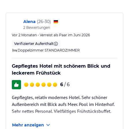
den ganzen Tag über an der Bar erhältlich, so dass die Gäste sich
jederzeit erfrischen können.
Alena
(
26-30
)
Sport und Unterhaltung
2
Bewertungen
Das Hotel verfügt über eine große Sonnenterrasse mit Pool, auf
Vor 2 Monaten • Verreist als Paar im Juni 2026
der die Gäste sich entspannen und die Sonne Sardiniens genießen
Verifizierter Aufenthalt
können. In der Umgebung des Hotels gibt es zahlreiche
Möglichkeiten für sportliche Aktivitäten wie Radfahren und Tennis.
Doppelzimmer STANDARDZIMMER
Das freundliche Personal an der Rezeption hilft den Gästen gerne
bei der Organisation von Tagesausflügen und Ausflügen rund um
Gepflegtes Hotel mit schönem Blick und
die Insel Sardinien.
leckerem Frühstück
Hinweis:
Verfasst von HolidayCheck mit Hilfe von KI. Alle
6
/ 6
Angaben ohne Gewähr. Bitte lies vor der Buchung die
verbindlichen
Angebotsdetails
des jeweiligen Veranstalters.
Gepflegtes, relativ modernes Hotel. Sehr schöner
Außenbereich mit Blick aufs Meer. Pool im Hinterhof.
Sehr nettes Personal. Vielfältiges Frühstücksbuffet.
Mehr anzeigen