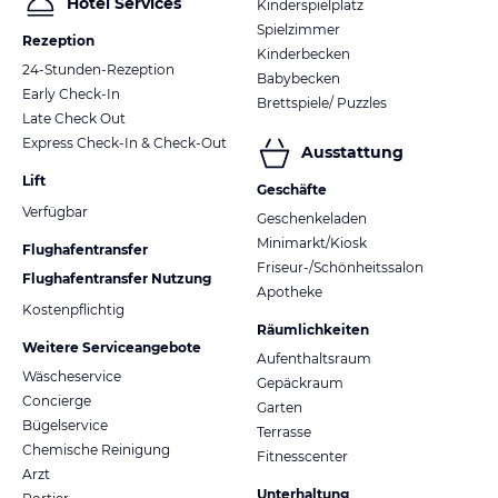
Hotel Services
Kinderspielplatz
Spielzimmer
Rezeption
Kinderbecken
24-Stunden-Rezeption
Babybecken
Early Check-In
Brettspiele/ Puzzles
Late Check Out
Express Check-In & Check-Out
Ausstattung
Lift
Geschäfte
Verfügbar
Geschenkeladen
Minimarkt/Kiosk
Flughafentransfer
Friseur-/Schönheitssalon
Flughafentransfer Nutzung
Apotheke
Kostenpflichtig
Räumlichkeiten
Weitere Serviceangebote
Aufenthaltsraum
Wäscheservice
Gepäckraum
Concierge
Garten
Bügelservice
Terrasse
Chemische Reinigung
Fitnesscenter
Arzt
Unterhaltung