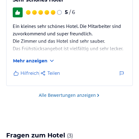
5
/ 6
Ein kleines sehr schönes Hotel. Die Mitarbeiter sind
zuvorkommend und super freundlich.
Die Zimmer und das Hotel sind sehr sauber.
Das Frühstücksangebot ist vielfältig und sehr lecker.
Mehr anzeigen
Der Strand der direkt beim Hotel liegt, hat uns nicht
so gut gefallen. Aber es gibt in der Nähe sehr schöne
Hilfreich
Teilen
Strände. Lu Bagnu ist ein sehr schöner kleiner Ort. Ein
Mietauto würde ich empfehlen.
Alle Bewertungen anzeigen
Fragen zum Hotel
(
3
)