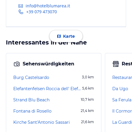
info@hotelblumarea.it
+39 079 473070
Karte
Interessantes in der Nähe
Sehenswürdigkeiten
Res
Burg Castelsardo
3,0
km
Restauran
Elefantenfelsen Roccia dell' Elefante
5,6
km
Da Ugo
Strand Blu Beach
10,7
km
Sa Ferula
Fontana di Rosello
21,4
km
Il Cormo
Kirche Sant'Antonio Sassari
21,6
km
La Guardi