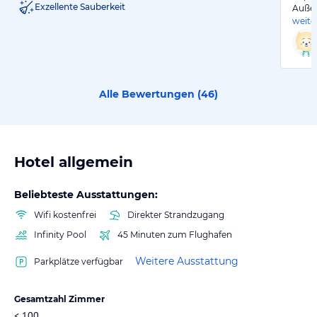
Exzellente Sauberkeit
Außen
weite
Alle Bewertungen (
46
)
Hotel allgemein
Beliebteste Ausstattungen:
Wifi kostenfrei
Direkter Strandzugang
Infinity Pool
45 Minuten zum Flughafen
Weitere Ausstattung
Parkplätze verfügbar
Gesamtzahl Zimmer
< 100