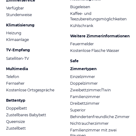
Zimmerservice
Bügeleisen
Verfügbar
Kaffee- und
Stundenweise
Teezubereitungsmöglichkeiten
Klimatisierung
Kühlschrank
Heizung
Weitere Zimmerinformationen
Klimaanlage
Feuermelder
TV-Empfang
Kostenlose Flasche Wasser
Satelliten-TV
Safe
Multimedia
Zimmertypen
Telefon
Einzelzimmer
Fernseher
Doppelzimmer
Kostenlose Ortsgespräche
Zweibettzimmer/Twin
Familienzimmer
Bettentyp
Dreibettzimmer
Doppelbett
Superior
Zustellbares Babybett
Behindertenfreundliche Zimmer
Queensize
Nichtraucherzimmer
Zustellbett
Familienzimmer mit zwei
Räumen