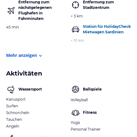
Entfernung zum
Entfernung zum
nächstgelegenen
Stadtzentrum
Flughafen in
< 3 km
Fahrminuten
Station für HolidayCheck
45 min
Mietwagen Sardinien
< 10 km
Mehr anzeigen
Aktivitäten
Wassersport
Ballspiele
Kanusport
Volleyball
Surfen
Fitness
Schnorcheln
Tauchen
Yoga
Angeln
Personal Trainer