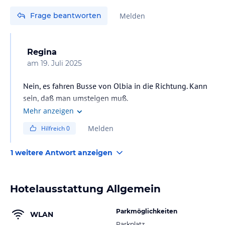
Frage beantworten
Melden
Regina
am
19. Juli 2025
Nein, es fahren Busse von Olbia in die Richtung. Kann
sein, daß man umsteigen muß.
Taxi wird mit fast 1 Std 30min sicher nicht billig.
Mehr anzeigen
Melden
Hilfreich
0
1 weitere Antwort anzeigen
Hotelausstattung Allgemein
Parkmöglichkeiten
WLAN
Parkplatz