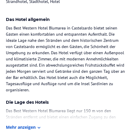
Strandhotel, Stadthotel, Hotel
Das Hotel allgemein
Das Best Western Hotel Blumarea in Castelsardo bietet seinen
Gästen einen komfortablen und entspannten Aufenthalt. Die
ideale Lage nahe den Stränden und dem historischen Zentrum
von Castelsardo ermöglicht es den Gästen, die Schönheit der
Umgebung zu erkunden. Das Hotel verfügt über einen Außenpool
und klimatisierte Zimmer, die mit modernen Annehmlichkeiten
ausgestattet sind. Ein abwechslungsreiches Frühstücksbuffet wird
jeden Morgen serviert und Getränke sind den ganzen Tag über an
der Bar erhältlich. Das Hotel bietet auch die Möglichkeit,
Tagesausflüge und Ausflüge rund um die Insel Sardinien zu
organisieren.
Die Lage des Hotels
Das Best Western Hotel Blumarea liegt nur 150 m von den
Stränden entfernt und bietet einen einfachen Zugang zu den
schönsten Küstenabschnitten von Castelsardo. Das historische
Mehr anzeigen
Zentrum von Castelsardo ist nur 3 km entfernt und lädt die Gäste