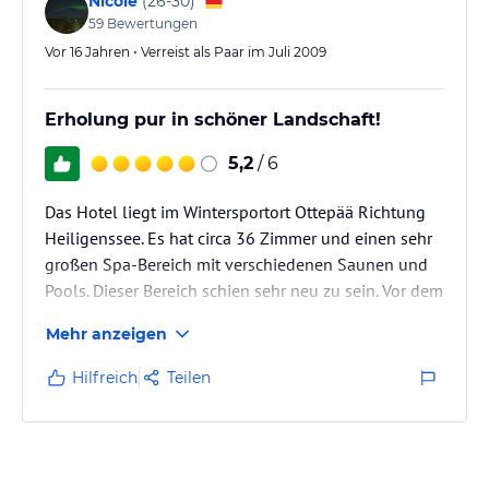
Nicole
(
26-30
)
59
Bewertungen
Vor 16 Jahren • Verreist als Paar im Juli 2009
Erholung pur in schöner Landschaft!
5,2
/ 6
Das Hotel liegt im Wintersportort Ottepää Richtung
Heiligenssee. Es hat circa 36 Zimmer und einen sehr
großen Spa-Bereich mit verschiedenen Saunen und
Pools. Dieser Bereich schien sehr neu zu sein. Vor dem
Hotel gibt es einen Parkplatz. Wir hatten unser
Mehr anzeigen
Zimmer mit Frühstück gebucht. Neben uns gab es
auch einheimische Gäste, Singles, Paare oder auch
Hilfreich
Teilen
Familien.