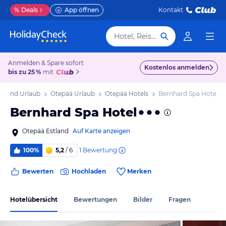
%
Deals
App öffnen
Kontakt
Hotel, Reiseziel
Anmelden & Spare sofort
Kostenlos anmelden
bis zu 25 %
mit
stland Urlaub
Otepää Urlaub
Otepää Hotels
Bernhard Spa Hotel
Bernhard Spa Hotel
Otepää Estland
Auf Karte anzeigen
1
Bewertung
100%
5,2
/ 6
Bewerten
Hochladen
Merken
Hotelübersicht
Bewertungen
Bilder
Fragen