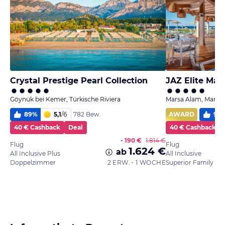
Crystal Prestige Pearl Collection
JAZ Elite Mar
Göynük bei Kemer, Türkische Riviera
Marsa Alam, Marsa 
89
%
5,1
/
6
AWARD
98
782 Bew.
40 € Cashback
Deal
40 € Cashback
- 190 €
1.814 €
Flug
Flug
1.624 €
ab
All Inclusive Plus
All Inclusive
Doppelzimmer
2 ERW. • 1 WOCHE