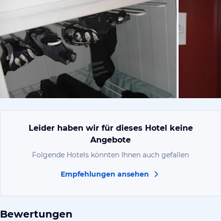
von Nicole,
Leider haben wir für dieses Hotel keine
Angebote
Folgende Hotels könnten Ihnen auch gefallen
Empfehlungen ansehen
Bewertungen