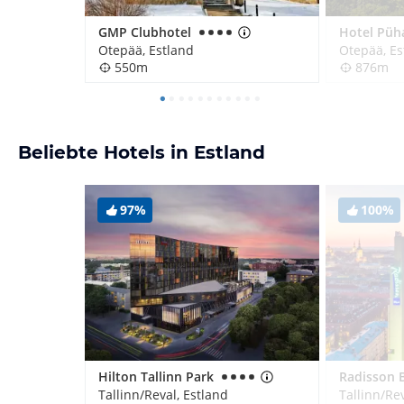
GMP Clubhotel
Otepää, Estland
Otepää, Es
550m
876m
Beliebte Hotels in Estland
97%
100%
Hilton Tallinn Park
Tallinn/Reval, Estland
Tallinn/Rev