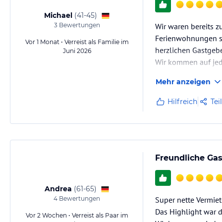
Michael
(
41-45
)
3
Bewertungen
Wir waren bereits z
Ferienwohnungen si
Vor 1 Monat • Verreist als Familie im
herzlichen Gastgebe
Juni 2026
Wir kommen auf jed
Mehr anzeigen
Hilfreich
Tei
Freundliche Ga
Andrea
(
61-65
)
4
Bewertungen
Super nette Vermiet
Das Highlight war 
Vor 2 Wochen • Verreist als Paar im