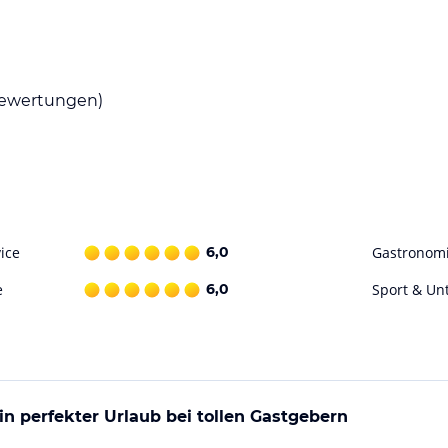
a jede Wohneinheit über eine gut ausgestattete
 in der Umgebung speisen und die lokale
ewertungen)
r Aktivitäten im Freien. Radfahrer können die
inden sich auch Sehenswürdigkeiten wie das
ohne Gewähr. Bitte lies vor der Buchung die
ice
6,0
Gastronom
e
6,0
Sport & Un
n perfekter Urlaub bei tollen Gastgebern