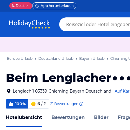
%
Deals
App herunterladen
Europa Urlaub
Deutschland Urlaub
Bayern Urlaub
Chieming 
Beim Lenglacher
Lenglach 1 83339 Chieming Bayern Deutschland
Auf Kar
100%
6
/ 6
21
Bewertungen
Hotelübersicht
Bewertungen
Bilder
Frag