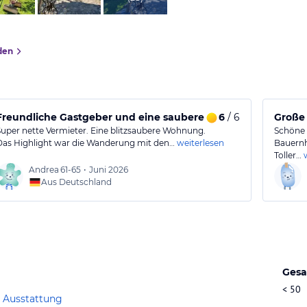
den
rn
Freundliche Gastgeber und eine saubere Unterkunft
6
/ 6
Große
Super nette Vermieter. Eine blitzsaubere Wohnung.
Schöne 
Das Highlight war die Wanderung mit den…
weiterlesen
Bauernh
Toller…
Andrea
61-65
•
Juni 2026
Aus Deutschland
Gesa
< 50
 Ausstattung