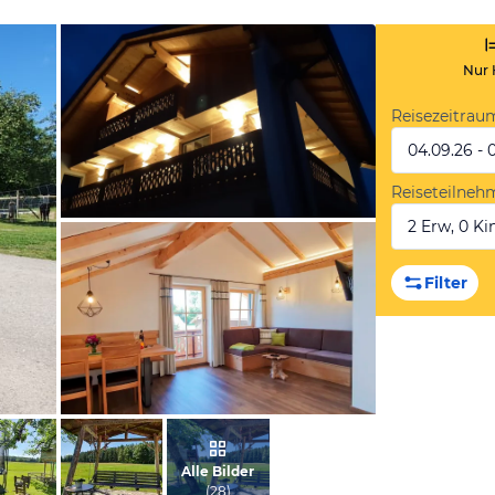
Nur 
Reisezeitrau
04.09.26 - 
Reiseteilneh
2 Erw, 0 Kin
vom Hotelier, März 2021
Filter
vom Hotelier, Juni 2021
Alle Bilder
(
28
)