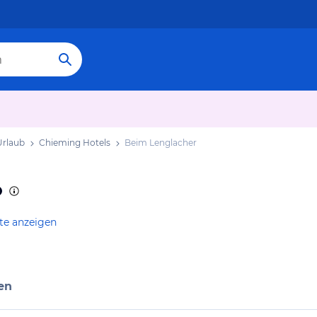
Urlaub
Chieming Hotels
Beim Lenglacher
te anzeigen
en