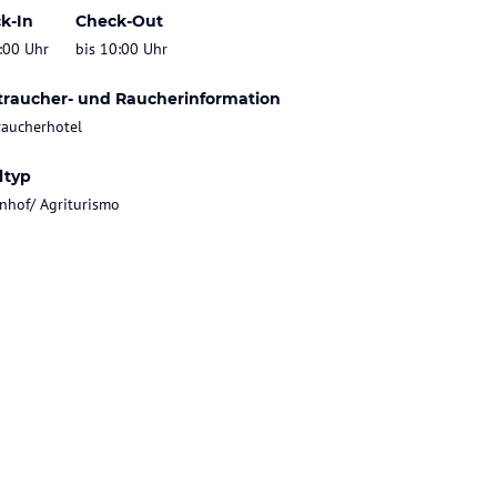
k-In
Check-Out
:00 Uhr
bis 10:00 Uhr
traucher- und Raucherinformation
raucherhotel
ltyp
nhof/ Agriturismo