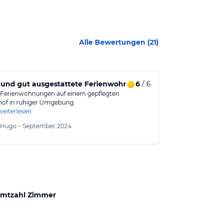
Alle Bewertungen (
21
)
 und gut ausgestattete Ferienwohnung in ruhiger Umgebu
6
/ 6
Herbsturlau
Ferienwohnungen auf einem gepflegten
Wieder ein tol
of in ruhiger Umgebung.
ruhigen Bauern
weiterlesen
Sindy
3
Hugo
•
September 2024
Aus
mtzahl Zimmer