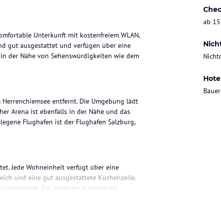
Chec
ab 15
komfortable Unterkunft mit kostenfreiem WLAN,
Nich
nd gut ausgestattet und verfügen über eine
und in der Nähe von Sehenswürdigkeiten wie dem
Nicht
Hote
Bauer
m Herrenchiemsee entfernt. Die Umgebung lädt
her Arena ist ebenfalls in der Nähe und das
elegene Flughafen ist der Flughafen Salzburg,
et. Jede Wohneinheit verfügt über eine
reich und eine gut ausgestattete Küchenzeile.
ausgestattet. Zur weiteren Ausstattung
eemaschine und ein Wasserkocher.