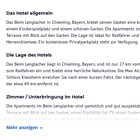
Das Hotel allgemein
Das Beim Lenglacher in Chieming, Bayern, bietet seinen Gästen eine 
einem Kinderspielplatz und einem schönen Garten. Die Apartments si
Terrasse mit Blick auf den Garten. Die Lage ist ideal für Radfahrer 
Herrenchiemsee. Ein kostenloser Privatparkplatz steht zur Verfügung.
Die Lage des Hotels
Das Beim Lenglacher liegt in Chieming, Bayern, und ist nur 27 km vo
zum Radfahren ein und bietet eine herrliche Naturkulisse. Die Max Aic
Schloss Klessheim erreichen Sie nach einer kurzen Fahrt. Der nächstg
der etwa 49 km entfernt ist.
Zimmer / Unterbringung im Hotel
Die Apartments im Beim Lenglacher sind gemütlich und gut ausgestatt
Terrasse mit Blick auf den Garten, einen Flachbild-Sat-TV, einen Essbe
Das private Badezimmer ist mit einer Dusche und einem Haartrockner 
gehören ein Kühlschrank, ein Geschirrspüler, ein Kochfeld, eine Kaff
Mehr anzeigen
Gastronomie im Hotel