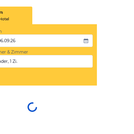
Hotel
m
06.09.26
mer & Zimmer
der, 1 Zi.