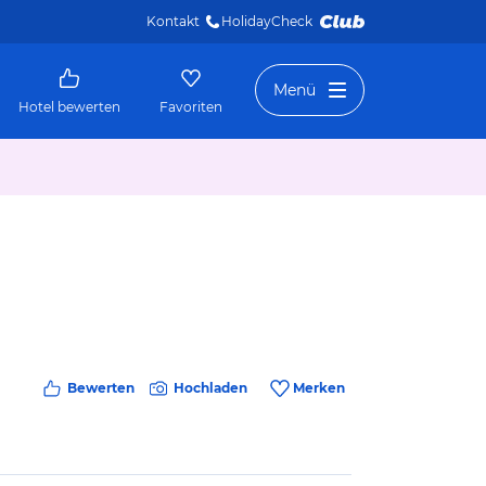
Kontakt
HolidayCheck 
Menü
Hotel bewerten
Favoriten
Bewerten
Hochladen
Merken