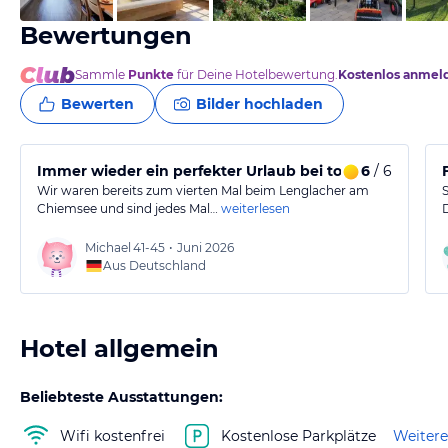
Bewertungen
Sammle
Punkte
für Deine Hotelbewertung.
Kostenlos anmel
Bewerten
Bilder hochladen
Immer wieder ein perfekter Urlaub bei tollen Gastgebe
6
/ 6
Wir waren bereits zum vierten Mal beim Lenglacher am
Chiemsee und sind jedes Mal…
weiterlesen
Michael
41-45
•
Juni 2026
Aus Deutschland
Hotel allgemein
Beliebteste Ausstattungen:
Wifi kostenfrei
Kostenlose Parkplätze
Weitere