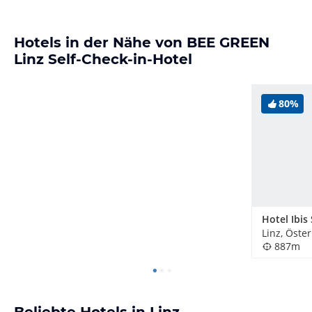
Hotels in der Nähe von BEE GREEN
Linz Self-Check-in-Hotel
80%
Linz, Öste
887m
Beliebte Hotels in Linz