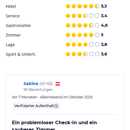
Angaben ohne Gewähr. Bitte lies vor der Buchung die
Hotel
5,3
verbindlichen
Angebotsdetails
des jeweiligen Veranstalters.
Service
3,4
Gastronomie
4,6
Zimmer
5
Lage
3,8
Sport & Unterh.
3,6
Sabine
(
41-45
)
90
Bewertungen
Vor 7 Monaten • Alleinreisend im Oktober 2025
Verifizierter Aufenthalt
Ein problemloser Check-in und ein
sauberes Zimmer