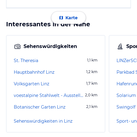
Karte
Interessantes in der Nähe
Sehenswürdigkeiten
Spor
St. Theresia
1,1
km
Hauptbahnhof Linz
1,2
km
Parkbad 
Volksgarten Linz
1,7
km
Hafenrund
voestalpine Stahlwelt - Ausstellung & Museum
2,0
km
Solarium
Botanischer Garten Linz
2,1
km
Swingolf 
Sehenswürdigkeiten in Linz
Sport- un