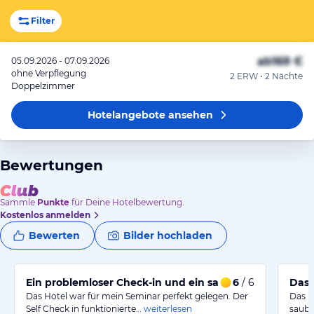
Filter
ab
169 €
05.09.2026 - 07.09.2026
ohne Verpflegung
2 ERW • 2 Nächte
Doppelzimmer
Hotelangebote
ansehen
Bewertungen
Sammle
Punkte
für Deine Hotelbewertung.
Kostenlos anmelden
Bewerten
Bilder hochladen
Ein problemloser Check-in und ein sauberes Zimmer
6
/ 6
Das 
Das Hotel war für mein Seminar perfekt gelegen. Der
Das H
Self Check in funktionierte…
weiterlesen
saube