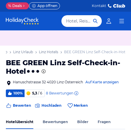
%
Deals
App öffnen
Kontakt
Hotel, Reiseziel
laub
Linz Urlaub
Linz Hotels
BEE GREEN Linz Self-Check-in-Hotel
BEE GREEN Linz Self-Check-in-
Hotel
Hanuschstrasse 32 4020 Linz Österreich
Auf Karte anzeigen
8
Bewertungen
100%
5,3
/ 6
Bewerten
Hochladen
Merken
Hotelübersicht
Bewertungen
Bilder
Fragen