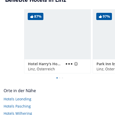
87%
97%
Hotel Harry's Home Linz
Linz, Österreich
Linz, Öste
Orte in der Nähe
Hotels
Leonding
Hotels
Pasching
Hotels
Wilhering