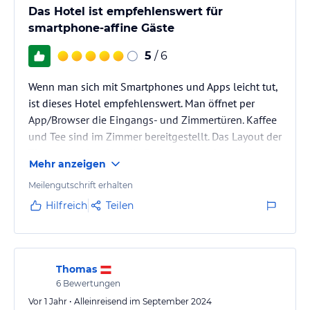
Das Hotel ist empfehlenswert für
smartphone-affine Gäste
5
/ 6
Wenn man sich mit Smartphones und Apps leicht tut,
ist dieses Hotel empfehlenswert. Man öffnet per
App/Browser die Eingangs- und Zimmertüren. Kaffee
und Tee sind im Zimmer bereitgestellt. Das Layout der
Zimmer ist klug. Nur die Parkplatzsituation direkt vor
Mehr anzeigen
dem Hotel ist bescheiden. Man findet jedoch weitere
Parkplätze der Hauptstraße entlang.
Meilengutschrift erhalten
Hilfreich
Teilen
Thomas
6
Bewertungen
Vor 1 Jahr • Alleinreisend im September 2024