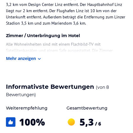
3,2 km vom Design Center Linz entfernt. Der Hauptbahnhof Linz
liegt nur 2 km entfernt. Der Flughafen Linz ist 10 km von der
Unterkunft entfernt. Außerdem beträgt die Entfernung zum Linzer
Stadion 3,5 km und zum Mariendom 3,6 km.
Zimmer / Unterbringung im Hotel
Alle Wohneinheiten sind mit einem Flachbild-TV mit
Satellitenkanälen und einem Safe ausgestattet. Die Zimmer
verfügen über ein eigenes Badezimmer mit Dusche und
Mehr anzeigen
kostenlosen Pflegeprodukten sowie kostenloses WLAN.
Bettwäsche und Handtücher sind ebenfalls vorhanden.
Gastronomie im Hotel
Informativste Bewertungen
(von
8
Die Unterkunft bietet ein Frühstück, das als Buffet serviert wird.
Bewertungen)
Sport und Unterhaltung
Weiterempfehlung
Gesamtbewertung
Gäste können Aktivitäten wie Wandern und Fahrradfahren in und
um Linz genießen.
100
%
5,3
/ 6
Hinweis:
Verfasst von HolidayCheck mit Hilfe von KI. Alle