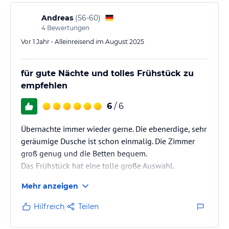
Andreas
(
56-60
)
4
Bewertungen
Vor 1 Jahr • Alleinreisend im August 2025
für gute Nächte und tolles Frühstück zu
empfehlen
6
/ 6
Übernachte immer wieder gerne. Die ebenerdige, sehr
geräumige Dusche ist schon einmalig. Die Zimmer
groß genug und die Betten bequem.
Das Frühstück hat eine tolle große Auswahl.
Hervorzuheben ist das frisch gemachte Omelett.
Mehr anzeigen
Das Personal freundlich und aufmerksam.
Hilfreich
Teilen