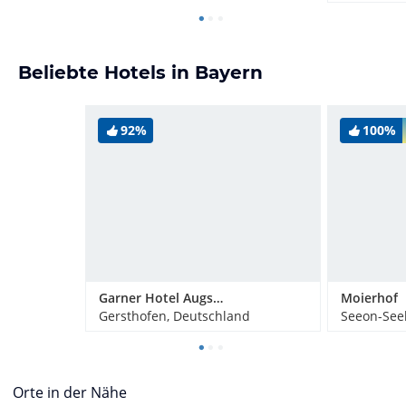
Beliebte Hotels in Bayern
92%
100%
Garner Hotel Augsburg Nord
Moierhof
Gersthofen, Deutschland
Seeon-See
Orte in der Nähe