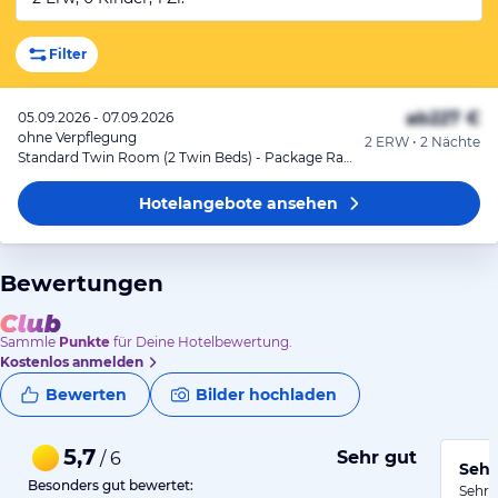
Filter
ab
227 €
05.09.2026 - 07.09.2026
ohne Verpflegung
2 ERW • 2 Nächte
Standard Twin Room (2 Twin Beds) - Package Rate
Hotelangebote
ansehen
Bewertungen
Sammle
Punkte
für Deine Hotelbewertung.
Kostenlos anmelden
Bewerten
Bilder hochladen
5,7
Sehr gut
/ 6
Sehr
Besonders gut bewertet:
Sehr 