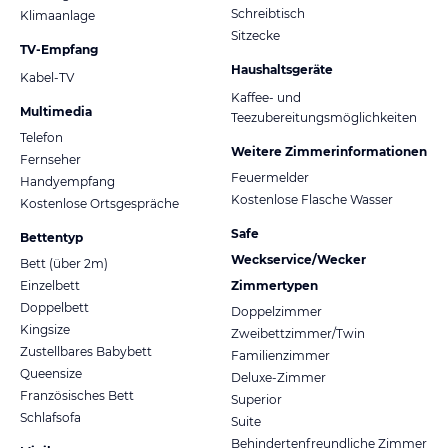
Schreibtisch
Klimaanlage
Sitzecke
TV-Empfang
Haushaltsgeräte
Kabel-TV
Kaffee- und
Multimedia
Teezubereitungsmöglichkeiten
Telefon
Weitere Zimmerinformationen
Fernseher
Feuermelder
Handyempfang
Kostenlose Flasche Wasser
Kostenlose Ortsgespräche
Safe
Bettentyp
Weckservice/Wecker
Bett (über 2m)
Einzelbett
Zimmertypen
Doppelbett
Doppelzimmer
Kingsize
Zweibettzimmer/Twin
Zustellbares Babybett
Familienzimmer
Queensize
Deluxe-Zimmer
Französisches Bett
Superior
Schlafsofa
Suite
Behindertenfreundliche Zimmer