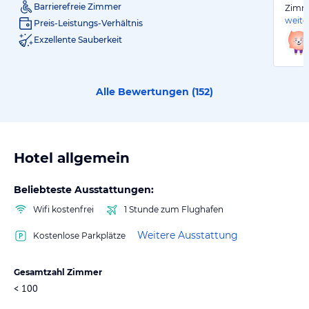
Barrierefreie Zimmer
Zimme
weite
Preis-Leistungs-Verhältnis
Exzellente Sauberkeit
Alle Bewertungen (
152
)
Hotel allgemein
Beliebteste Ausstattungen:
Wifi kostenfrei
1 Stunde zum Flughafen
Weitere Ausstattung
Kostenlose Parkplätze
Gesamtzahl Zimmer
< 100