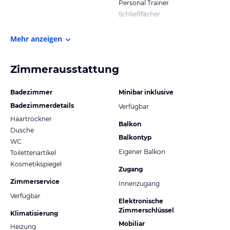
Personal Trainer
Schließfächer
Mehr anzeigen
Zimmerausstattung
Badezimmer
Minibar inklusive
Badezimmerdetails
Verfügbar
Haartrockner
Balkon
Dusche
Balkontyp
WC
Eigener Balkon
Toilettenartikel
Kosmetikspiegel
Zugang
Zimmerservice
Innenzugang
Verfügbar
Elektronische
Zimmerschlüssel
Klimatisierung
Mobiliar
Heizung