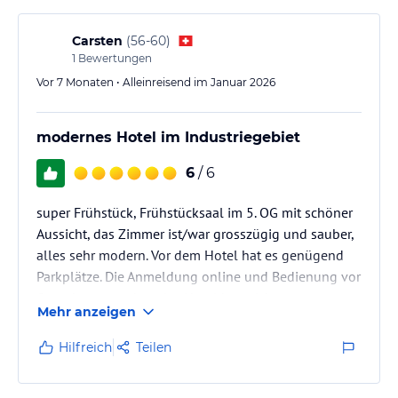
Carsten
(
56-60
)
1
Bewertungen
Vor 7 Monaten • Alleinreisend im Januar 2026
modernes Hotel im Industriegebiet
6
/ 6
super Frühstück, Frühstücksaal im 5. OG mit schöner
Aussicht, das Zimmer ist/war grosszügig und sauber,
alles sehr modern. Vor dem Hotel hat es genügend
Parkplätze. Die Anmeldung online und Bedienung vor
Ort sehr angenehm, das Hotel kann ich
Mehr anzeigen
weiterempfehlen !
Hilfreich
Teilen