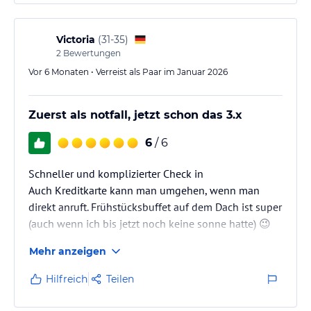
Victoria
(
31-35
)
2
Bewertungen
Vor 6 Monaten • Verreist als Paar im Januar 2026
Zuerst als notfall, jetzt schon das 3.x
6
/ 6
Schneller und komplizierter Check in
Auch Kreditkarte kann man umgehen, wenn man
direkt anruft. Frühstücksbuffet auf dem Dach ist super
(auch wenn ich bis jetzt noch keine sonne hatte) 😉
Zimmer sind modern, sauber und ordentlich groß.
Mehr anzeigen
Bad passt gut zum Zimmer.
Fitnessstudio ist groß und im Preis dabei
Hilfreich
Teilen