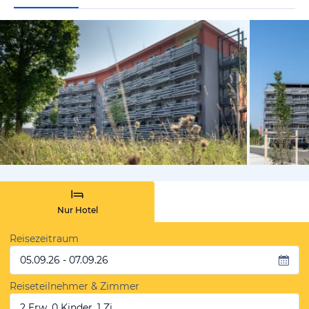
vom Hotelie
Nur Hotel
Reisezeitraum
05.09.26 - 07.09.26
Reiseteilnehmer & Zimmer
2 Erw, 0 Kinder, 1 Zi.