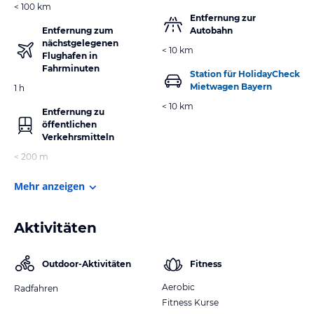
< 100 km
Entfernung zur
Entfernung zum
Autobahn
nächstgelegenen
< 10 km
Flughafen in
Fahrminuten
Station für HolidayCheck
Mietwagen Bayern
1 h
< 10 km
Entfernung zu
öffentlichen
Verkehrsmitteln
< 200 m
Mehr anzeigen
Aktivitäten
Outdoor-Aktivitäten
Fitness
Aerobic
Radfahren
Fitness Kurse