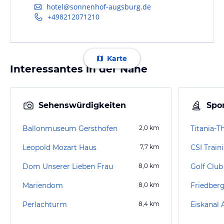
hotel@sonnenhof-augsburg.de
+498212071210
Karte
Interessantes in der Nähe
Sehenswürdigkeiten
Spor
Ballonmuseum Gersthofen
2,0
km
Titania-
Leopold Mozart Haus
7,7
km
CSI Trai
Dom Unserer Lieben Frau
8,0
km
Golf Club
Mariendom
8,0
km
Friedber
Perlachturm
8,4
km
Eiskanal