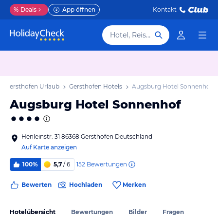
%
Deals
App öffnen
Kontakt
Hotel, Reiseziel
Gersthofen Urlaub
Gersthofen Hotels
Augsburg Hotel Sonnenhof
Augsburg Hotel Sonnenhof
Henleinstr. 31 86368 Gersthofen Deutschland
Auf Karte anzeigen
152
Bewertungen
100%
5,7
/ 6
Bewerten
Hochladen
Merken
Hotelübersicht
Bewertungen
Bilder
Fragen