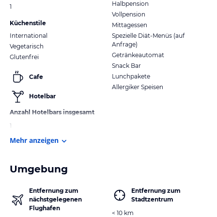
Halbpension
1
Vollpension
Küchenstile
Mittagessen
International
Spezielle Diät-Menüs (auf
Anfrage)
Vegetarisch
Getränkeautomat
Glutenfrei
Snack Bar
Lunchpakete
Cafe
Allergiker Speisen
Hotelbar
Anzahl Hotelbars insgesamt
1
Mehr anzeigen
Umgebung
Entfernung zum
Entfernung zum
nächstgelegenen
Stadtzentrum
Flughafen
< 10 km