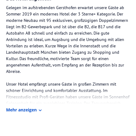
Gelegen im aufstrebenden Gersthofen erwartet unsere Gäste ab
Sommer 2019 ein modernes Hotel der 3 Sterne+ Kategorie. Der
moderne Neubau mit 95 exklusiven, großzügigen Doppelzimmern
liegt im B2-Gewerbepark und ist über die B2, die B17 und die
Autobahn A8 schnell und einfach zu erreichen. Die gute
Anbindung ist ideal, um Augsburg und die Umgebung mit allen
Vorteilen zu erleben. Kurze Wege in die Innenstadt und die
Landeshauptstadt München bieten Zugang zu Shopping und
Kultur. Das freundliche, motivierte Team sorgt für einen
angenehmen Aufenthalt, vom Empfang an der Rezeption bis zur
Abreise.
Unser Hotel empfängt unsere Gäste in großen Zimmern mit
schöner Einrichtung und komfortabler Ausstattung. Im
Fitnessstudio mit Profi-Geräten haben unsere Gäste im Sonnenhof
Gelegenheit für ein ausgiebiges Training. Der Tagungsbereich
bietet Ihnen stattliche Räume für Events und Besprechungen. Der
Mehr anzeigen
Frühstücksbereich liegt erhaben im 5. Stock und bietet einen
einmalig schönen Blick über Augsburg. So erwartet Sie eines der
Highlights im Augsburger Sonnenhof gleich am frühen Morgen.
Obendrein winkt natürlich ein reichhaltiges Frühstücksangebot