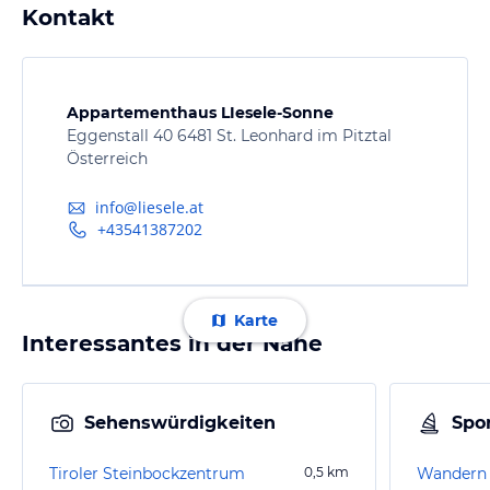
Kontakt
Appartementhaus LIesele-Sonne
Eggenstall 40 6481 St. Leonhard im Pitztal
Österreich
info@liesele.at
+43541387202
Karte
Interessantes in der Nähe
Sehenswürdigkeiten
Spor
Tiroler Steinbockzentrum
0,5
km
Wandern P