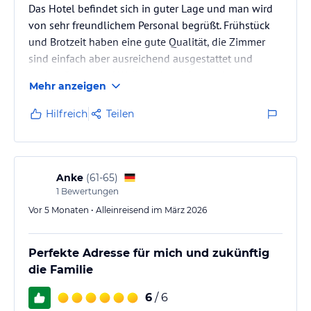
Das Hotel befindet sich in guter Lage und man wird
von sehr freundlichem Personal begrüßt. Frühstück
und Brotzeit haben eine gute Qualität, die Zimmer
sind einfach aber ausreichend ausgestattet und
sauber. Sauna und Wellnessbereich erlauben
Mehr anzeigen
Entspannung am Nachmittag. Ich würde jederzeit
wieder einchecken.
Hilfreich
Teilen
Anke
(
61-65
)
1
Bewertungen
Vor 5 Monaten • Alleinreisend im März 2026
Perfekte Adresse für mich und zukünftig
die Familie
6
/ 6