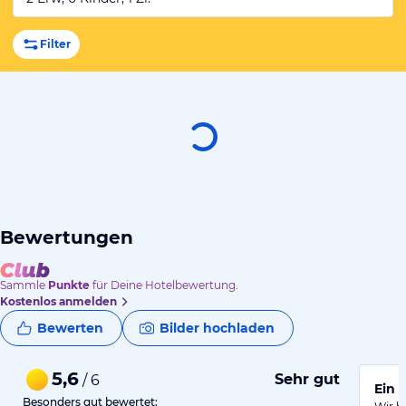
Filter
Bewertungen
Sammle
Punkte
für Deine Hotelbewertung.
Kostenlos anmelden
Bewerten
Bilder hochladen
5,6
Sehr gut
/ 6
Ein 
Besonders gut bewertet: