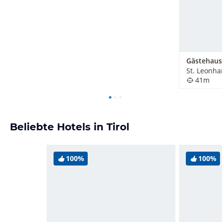
Gästehaus
St. Leonhar
41m
Beliebte Hotels in Tirol
100%
100%