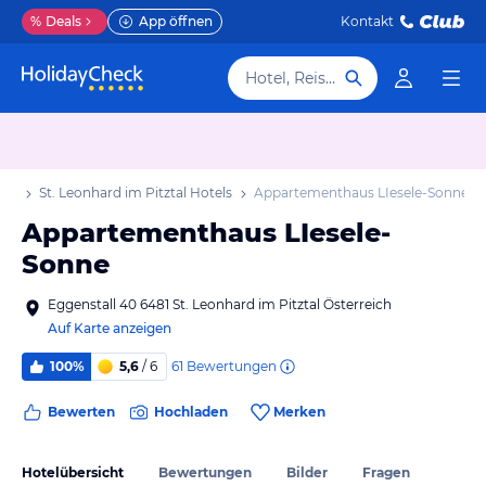
%
Deals
App öffnen
Kontakt
Hotel, Reiseziel
aub
St. Leonhard im Pitztal Hotels
Appartementhaus LIesele-Sonne
Appartementhaus LIesele-
Sonne
Eggenstall 40 6481 St. Leonhard im Pitztal Österreich
Auf Karte anzeigen
61
Bewertungen
100%
5,6
/ 6
Bewerten
Hochladen
Merken
Hotelübersicht
Bewertungen
Bilder
Fragen