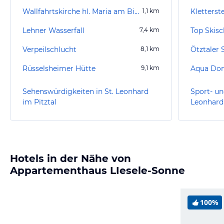
Wallfahrtskirche hl. Maria am Bichele
1,1
km
Kletterst
Lehner Wasserfall
7,4
km
Top Skisc
Verpeilschlucht
8,1
km
Ötztaler
Rüsselsheimer Hütte
9,1
km
Aqua Do
Sehenswürdigkeiten in St. Leonhard
Sport- un
im Pitztal
Leonhard 
Hotels in der Nähe von
Appartementhaus LIesele-Sonne
100%