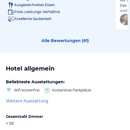
Wir h
Ausgezeichnetes Essen
Das H
weite
Preis-Leistungs-Verhältnis
Exzellente Sauberkeit
Alle Bewertungen (
61
)
Hotel allgemein
Beliebteste Ausstattungen:
Wifi kostenfrei
Kostenlose Parkplätze
Weitere Ausstattung
Gesamtzahl Zimmer
< 50