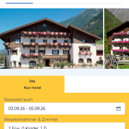
vom Hoteli
Nur Hotel
Reisezeitraum
03.09.26 - 05.09.26
Reiseteilnehmer & Zimmer
2 Erw, 0 Kinder, 1 Zi.