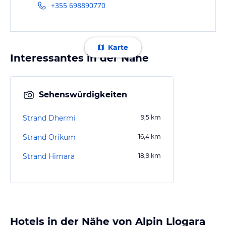
+355 698890770
Karte
Interessantes in der Nähe
Sehenswürdigkeiten
Strand Dhermi
9,5
km
Strand Orikum
16,4
km
Strand Himara
18,9
km
Hotels in der Nähe von Alpin Llogara