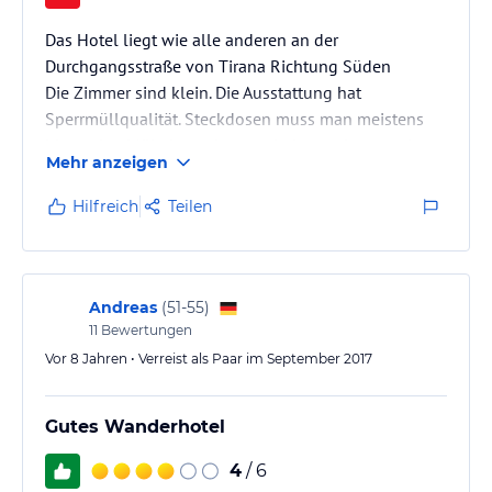
Das Hotel liegt wie alle anderen an der
Durchgangsstraße von Tirana Richtung Süden
Die Zimmer sind klein. Die Ausstattung hat
Sperrmüllqualität. Steckdosen muss man meistens
hinter den Möbeln suchen, wobei man dann auch
Mehr anzeigen
feststellt, wie es denn um die Sauberkeit bestellt ist
(in anderen Räumen wurde noch nicht einmal der
Hilfreich
Teilen
Müll der Vormieter entfernt).
Der Service schließt sich nahtlos an die
Zimmerqualität an. Insbesondere im Restaurant hat
man immer das Gefühl die Kellner zu stören.
Andreas
(
51-55
)
Die Qualität des Frühstücks…
11
Bewertungen
Vor 8 Jahren • Verreist als Paar im September 2017
Gutes Wanderhotel
4
/ 6