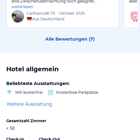
eine Zwischenübernachtung noch geeignet,…
aber 
weiterlesen
Carlheinz
66-70
•
Oktober 2025
Aus Deutschland
Alle Bewertungen (
7
)
Hotel allgemein
Beliebteste Ausstattungen:
Wifi kostenfrei
Kostenlose Parkplätze
Weitere Ausstattung
Gesamtzahl Zimmer
< 50
Check-In
Check-Out