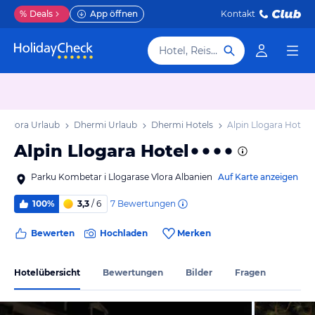
%
Deals
App öffnen
Kontakt
Hotel, Reiseziel
k Vlora Urlaub
Dhermi Urlaub
Dhermi Hotels
Alpin Llogara Hotel
Alpin Llogara Hotel
Parku Kombetar i Llogarase Vlora Albanien
Auf Karte anzeigen
7
Bewertungen
100%
3,3
/ 6
Bewerten
Hochladen
Merken
Hotelübersicht
Bewertungen
Bilder
Fragen