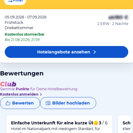
Filter
ab
180 €
05.09.2026 - 07.09.2026
Frühstück
2 ERW • 2 Nächte
Dreibettzimmer
Kostenlos stornierbar
Bis 21.08.2026, 21:59
Hotelangebote
ansehen
Bewertungen
Sammle
Punkte
für Deine Hotelbewertung.
Kostenlos anmelden
Bewerten
Bilder hochladen
Einfache Unterkunft für eine kurze Übernachtung
3
/ 6
Schö
Hotel im Nationalpark mit niedrigem Standart, für
Klein