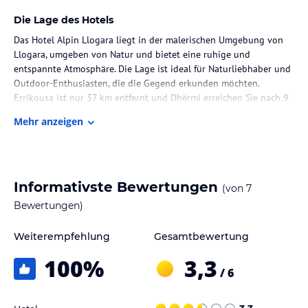
Die Lage des Hotels
Das Hotel Alpin Llogara liegt in der malerischen Umgebung von
Llogara, umgeben von Natur und bietet eine ruhige und
entspannte Atmosphäre. Die Lage ist ideal für Naturliebhaber und
Outdoor-Enthusiasten, die die Gegend erkunden möchten.
Errikousa ist nur 37 km entfernt und Dhërmi erreichen Sie nach 9
km.
Mehr anzeigen
Zimmer / Unterbringung im Hotel
Die Unterkunft bietet Familienzimmer, die perfekt für einen
komfortablen Aufenthalt mit der ganzen Familie sind. Die Zimmer
Informativste Bewertungen
(von
7
sind gemütlich eingerichtet und bieten Ihnen alles, was Sie für
einen angenehmen Aufenthalt benötigen.
Bewertungen)
Gastronomie im Hotel
Weiterempfehlung
Gesamtbewertung
Im Hotel Alpin Llogara erwartet Sie ein Restaurant, in dem Sie
100
%
3,3
köstliche Speisen genießen können. Beginnen Sie Ihren Tag mit
/ 6
einem leckeren kontinentalen Frühstück, das im Hotel serviert
wird. Die Bar lädt auch zu erholsamen Momenten bei einem