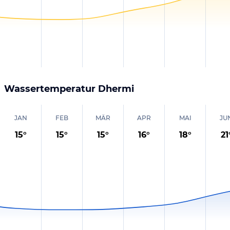
Wassertemperatur
Dhermi
JAN
FEB
MÄR
APR
MAI
JU
15
°
15
°
15
°
16
°
18
°
21