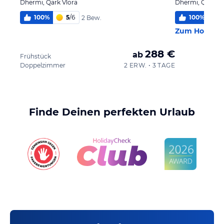
Dhermi, Qark Vlora
Dhermi, Qark Vl
100
%
5
/
6
100
%
2 Bew.
Zum Hotel
288 €
ab
Frühstück
Doppelzimmer
2 ERW. • 3 TAGE
Finde Deinen perfekten Urlaub