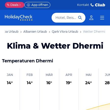
%
Deals
App öffnen
Kontakt
Hotel, Reiseziel
uropa Urlaub
Albanien Urlaub
Qark Vlora Urlaub
Wetter Dhermi
Klima & Wetter Dhermi
Temperaturen
Dhermi
JAN
FEB
MÄR
APR
MAI
JU
14
°
14
°
16
°
19
°
24
°
28