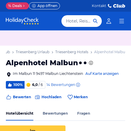
%
Deals
App öffnen
Kontakt
Hotel, Reiseziel
Urlaub
Triesenberg Urlaub
Triesenberg Hotels
Alpenhotel Malbun
Alpenhotel Malbun
Im Malbun 11 9497 Malbun Liechtenstein
Auf Karte anzeigen
14
Bewertungen
100%
6,0
/ 6
Bewerten
Hochladen
Merken
Hotelübersicht
Bewertungen
Fragen