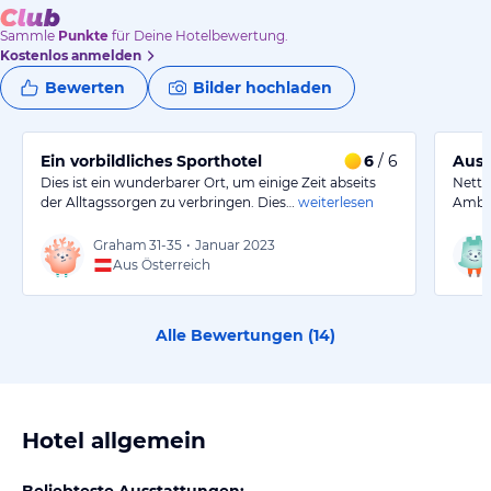
Sammle
Punkte
für Deine Hotelbewertung.
Kostenlos anmelden
Bewerten
Bilder hochladen
Ein vorbildliches Sporthotel
6
/ 6
Ausz
Dies ist ein wunderbarer Ort, um einige Zeit abseits
Nette
der Alltagssorgen zu verbringen. Dies…
weiterlesen
Ambie
Graham
31-35
•
Januar 2023
Aus Österreich
Alle Bewertungen (
14
)
Hotel allgemein
Beliebteste Ausstattungen: