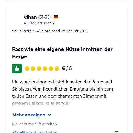
überhaupt hatte. Absolut zu empfehlen!
Cihan
(
31-35
)
45
Bewertungen
Vor 7 Jahren • Alleinreisend im Januar 2019
Fast wie eine eigene Hütte inmitten der
Berge
6
/ 6
Ein wunderschönes Hotel inmitten der Berge und
Skipisten. Vom freundlichen Empfang bis hin zum
tollen Essen und dem charmanten Zimmer mit
großem Balkon ist alles toll!
Mehr anzeigen
Meilengutschrift erhalten
Hilfreich
Teilen