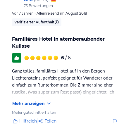
73
Bewertungen
Vor 7 Jahren • Alleinreisend im August 2018
Verifizierter Aufenthalt
Familiäres Hotel in atemberaubender
Kulisse
6
/ 6
Ganz tolles, familiäres Hotel auf in den Bergen
Liechtensteins, perfekt geeignet für Wanderer oder
einfach zum Runterkommen. Die Zimmer sind eher
rustikal (was super zum Rest passt) eingerichtet, ich
hatte einen Balkon mit tollem Ausblick. Das
Mehr anzeigen
Frühstück war sehr gut und war im Preis enthalten.
Zudem verfügt das Hotel über kostenlose Parkplätze,
Meilengutschrift erhalten
einen Innenpool und eine Sauna.
Hilfreich
Teilen
Bisher bestes Preis/Leistungsverhältnis, was ich