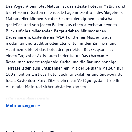
Das Vögeli Alpenhotel Malbun ist das älteste Hotel in Malbun und
bietet seinen Gästen eine ideale Lage im Zentrum des Skigebiets
Malbun. Hier können Sie den Charme der alpinen Landschaft
genießen und von jedem Balkon aus einen atemberaubenden
Blick auf die umliegenden Berge erleben. Mit modernen
Badezimmern, kostenfreiem WLAN und einer Mischung aus
modernen und traditionellen Elementen in den Zimmern und
Apartments bietet das Hotel den perfekten Rückzugsort nach
einem Tag voller Aktivitäten in der Natur. Das charmante
Restaurant serviert regionale Küche und die Bar und sonnige
Terrasse laden zum Entspannen ein. Mit der Seilbahn Malbun nur
100 m entfernt, ist das Hotel auch für Skifahrer und Snowboarder
ideal. Kostenlose Parkplätze stehen zur Verfügung, damit Sie Ihr
Auto oder Motorrad sicher abstellen können.
Die Lage des Hotels
Mehr anzeigen
Das Vögeli Alpenhotel Malbun befindet sich im Herzen des
Skigebiets Malbun und ist nur 12 km von der Stadt Vaduz
entfernt. Die Lage des Hotels ermöglicht es den Gästen, die
wunderschöne alpine Landschaft zu erkunden und gleichzeitig die