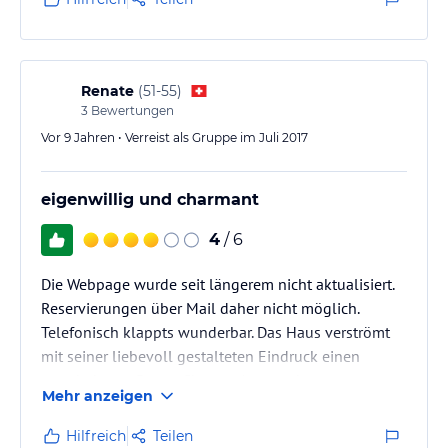
Renate
(
51-55
)
3
Bewertungen
Vor 9 Jahren • Verreist als Gruppe im Juli 2017
eigenwillig und charmant
4
/ 6
Die Webpage wurde seit längerem nicht aktualisiert.
Reservierungen über Mail daher nicht möglich.
Telefonisch klappts wunderbar. Das Haus verströmt
mit seiner liebevoll gestalteten Eindruck einen
wunderbaren Berng-Charme. Aus- und
Mehr anzeigen
Nachbesserungen sind sehr gelungen, doch erfolgen
diese Step-by-step. So fällt einem sofort der
Hilfreich
Teilen