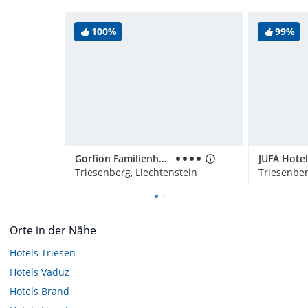
100%
99%
Gorfion Familienhotel Liechtenstein
JUFA Hote
Triesenberg, Liechtenstein
Triesenber
Orte in der Nähe
Hotels
Triesen
Hotels
Vaduz
Hotels
Brand