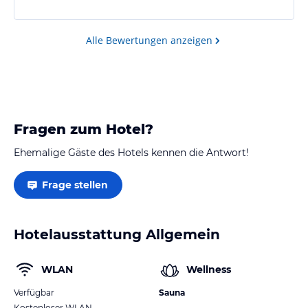
repariernötige Stuhl ins Auge. Die Bedienung im
Restauration ist etwas eigenwillig, jedoch freundlich.
Das Esser hervorragend und mehr als genug.
Alle Bewertungen anzeigen
Unbedingt reinschauen und geniessen.
Fragen zum Hotel?
Ehemalige Gäste des Hotels kennen die Antwort!
Frage stellen
Hotelausstattung Allgemein
WLAN
Wellness
Verfügbar
Sauna
Kostenloser WLAN-