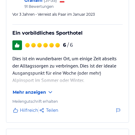
Graham
(
31-35
)
Sport und Unterhaltung
91
Bewertungen
Das Vögeli Alpenhotel Malbun bietet seinen Gästen eine ideale
Vor 3 Jahren • Verreist als Paar im Januar 2023
Lage für Skifahrer und Snowboarder, da es mit den Skiern
erreichbar ist und die Seilbahn Malbun nur 100 m entfernt liegt.
Darüber hinaus gibt es in der Umgebung zahlreiche Möglichkeiten
Ein vorbildliches Sporthotel
zum Wandern und andere Outdoor-Aktivitäten. Kostenlose
Parkplätze stehen zur Verfügung, damit Sie Ihr Auto oder
6
/ 6
Motorrad sicher abstellen können.
Dies ist ein wunderbarer Ort, um einige Zeit abseits
Hinweis:
Verfasst von HolidayCheck mit Hilfe von KI. Alle
der Alltagssorgen zu verbringen. Dies ist der ideale
Angaben ohne Gewähr. Bitte lies vor der Buchung die
Ausgangspunkt für eine Woche (oder mehr)
verbindlichen
Angebotsdetails
des jeweiligen Veranstalters.
Alpinsport im Sommer oder Winter.
Mehr anzeigen
Meilengutschrift erhalten
Hilfreich
Teilen