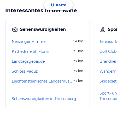
Karte
Interessantes in der Nähe
Sehenswürdigkeiten
Spor
Nenzinger Himmel
3,4
km
Tennisurl
Kathedrale St. Florin
7,5
km
Golf Clu
Landtagsgebäude
7,7
km
Brandner
Schloss Vaduz
7,7
km
Wandern
Liechtensteinisches Landesmuseum
7,7
km
Skigebie
Sport- un
Sehenswürdigkeiten in Triesenberg
Triesenb