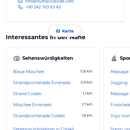
info@numaclubside.com
+90 242 763 63 43
Karte
Interessantes in der Nähe
Sehenswürdigkeiten
Spor
Blaue Moschee
0,8
km
Massage P
Strandpromenade Evrenseki
0,9
km
Jogging
Strand Colakli
1,1
km
Massage 
Moschee Evrenseki
1,7
km
Frisörlad
Strandpromenade Colakli
1,8
km
Sehenswürdigkeiten in Colakli
Sport- un