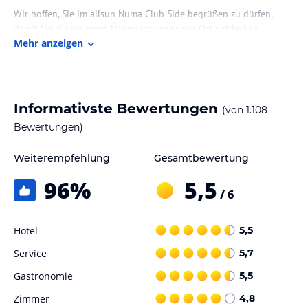
Wir hoffen, Sie im allsun Numa Club Side begrüßen zu dürfen,
damit Sie die weiteren Überraschungen vor Ort entdecken
können.
Mehr anzeigen
Entdecken Sie das 5-Sterne-Hotel Allsun Numa Club Side; die
perfekte Kombination aus Komfort und Geschichte, nahe gelegen
Informativste Bewertungen
(von
1.108
zum Stadtteil Side an der Mittelmeerküste mit kristallklarem
Bewertungen)
Wasser.
Das serviceorientierte Numa Club Side Team bemüht sich sehr für
ein unvergessliches Urlaubserlebnis, in dem es den hochwertigen
Weiterempfehlung
Gesamtbewertung
Service der anderen Numa Hotels (Numa Bay Exclusive, Numa
96
%
5,5
Konaktepe, Numa Port) widerspiegelt.
/ 6
Das im Jahr 2024 umfassend renovierte Allsun Numa Club Side,
mit zeitgemäßem Design wird der Urlaubsort sein, an dem Sie sich
von Anfang an wohlfühlen.
Hotel
5,5
Gönnen Sie sich eine Auszeit in unserem SPA Center mit
Service
5,7
Türkischem Bad, Sauna und Dampfbad. Die entspannenden
Wohlfühl - Massagen werden Sie aus dem Alltag entführen. Der
Gastronomie
5,5
Fitnessraum und verschiedene Sportmöglichkeiten mit unserem
Zimmer
4,8
Animationsteam halten Sie auch im Urlaub fit. Ein