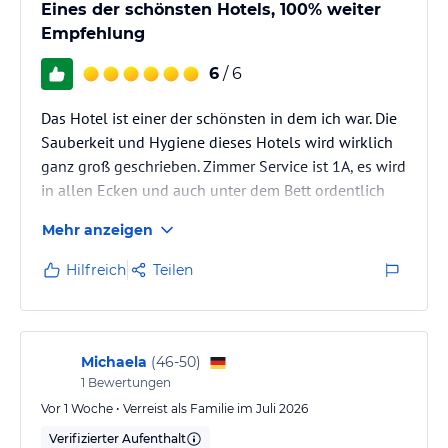
Hinweis:
Allgemeine und unverbindliche
Eines der schönsten Hotels, 100% weiter
Hoteliers-/Veranstalter-/Kataloginformationen. Alle Angaben
Empfehlung
ohne Gewähr und ohne Prüfung durch HolidayCheck. Bitte
lies vor der Buchung die verbindlichen
Angebotsdetails
des
6
/ 6
jeweiligen Veranstalters.
Das Hotel ist einer der schönsten in dem ich war. Die
Sauberkeit und Hygiene dieses Hotels wird wirklich
ganz groß geschrieben. Zimmer Service ist 1A, es wird
in allen Ecken und auch unter dem Bett ordentlich
gesäubert. Es ist alles Blitz und blank. Selbst ein
Mehr anzeigen
Hygiene Test ergab, 100% Sauberkeit bei Toilette und
Dusche. Das Personal ist sehr freundlich und sehr
Hilfreich
Teilen
zuvorkommend und Hilfsbereit. Der Kellner Ufuk ist
immer gut gelaunt und zaubert dir jeden Tag ein
Lächeln ins Gesicht.Das Essen ist ein Traum 24/7,
was…
Michaela
(
46-50
)
1
Bewertungen
Vor 1 Woche • Verreist als Familie im Juli 2026
Verifizierter Aufenthalt