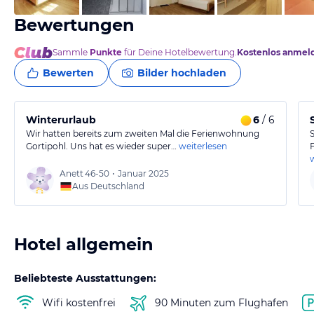
Bewertungen
Sammle
Punkte
für Deine Hotelbewertung.
Kostenlos anmel
Bewerten
Bilder hochladen
Winterurlaub
6
/ 6
Wir hatten bereits zum zweiten Mal die Ferienwohnung
Gortipohl. Uns hat es wieder super…
weiterlesen
Anett
46-50
•
Januar 2025
Aus Deutschland
Hotel allgemein
Beliebteste Ausstattungen:
Wifi kostenfrei
90 Minuten zum Flughafen