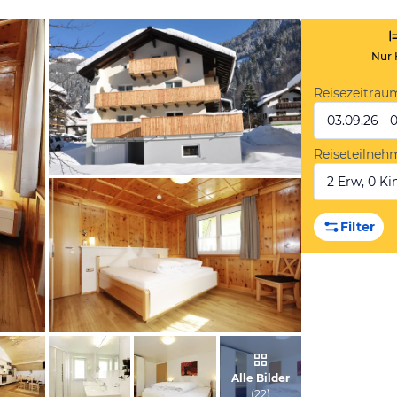
Nur 
Reisezeitrau
03.09.26 - 
Reiseteilneh
2 Erw, 0 Kin
vom Hotelier, August 2012
Filter
vom Hotelier, Oktober 2015
Alle Bilder
(
22
)