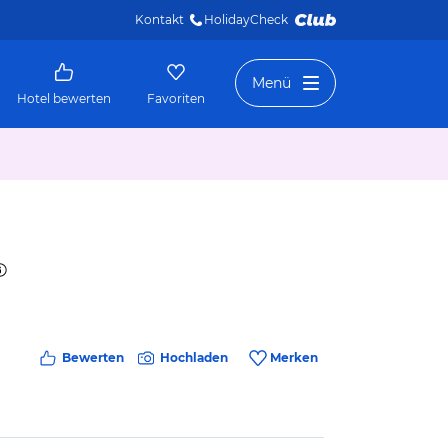
Kontakt
HolidayCheck 
Menü
Hotel bewerten
Favoriten
Bewerten
Hochladen
Merken