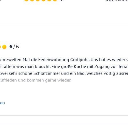
6
/ 6
zum zweiten Mal die Ferienwohnung Gortipohl. Uns hat es wieder s
 allem was man braucht. Eine große Küche mit Zugang zur Terra
Zwei sehr schöne Schlafzimmer und ein Bad, welches völlig ausre
zufrieden und kommen gerne wieder.
s eine tolle Flasche Rotwein und eine lieb geschriebene Karte. Vi
len