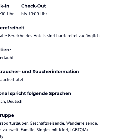
k-In
Check-Out
:00 Uhr
bis 10:00 Uhr
erefreiheit
 alle Bereiche des Hotels sind barrierefrei zugänglich
tiere
 erlaubt
traucher- und Raucherinformation
raucherhotel
onal spricht folgende Sprachen
sch, Deutsch
gruppe
rsporturlauber, Geschäftsreisende, Wanderreisende,
b zu zweit, Familie, Singles mit Kind, LGBTQIA+
ly