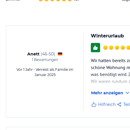
Winterurlaub
Anett
(
46-50
)
1
Bewertungen
Wir hatten bereits 
schöne Wohnung mit
Vor 1 Jahr • Verreist als Familie im
was benötigt wird. 
Januar 2025
Wir waren rundum 
Zur Begrüßung gab e
Mehr anzeigen
Fam. Rebentisch
Hilfreich
Tei