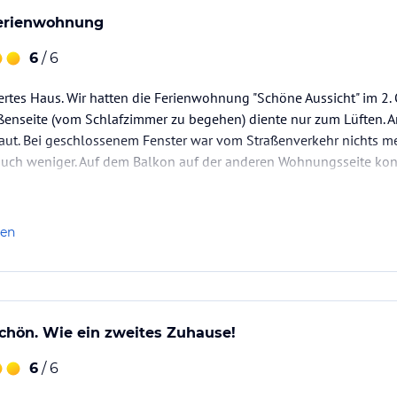
Ferienwohnung
6
/ 6
rtes Haus. Wir hatten die Ferienwohnung "Schöne Aussicht" im 2.
aßenseite (vom Schlafzimmer zu begehen) diente nur zum Lüften. 
laut. Bei geschlossenem Fenster war vom Straßenverkehr nichts 
auch weniger. Auf dem Balkon auf der anderen Wohnungsseite konn
en.
ett eingerichtet. Hier fehlte es an nichts. Betten waren 1…
len
chön. Wie ein zweites Zuhause!
6
/ 6