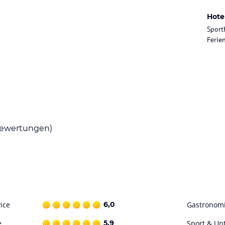
Hote
besitzt einen gebührenfreien Hot-Spot (WLAN).
Sport
 dienen die gebührenfreien Hotelparkplätze.
Feri
ataloginformationen. Alle Angaben ohne
uchung die verbindlichen
Angebotsdetails
des
ewertungen)
ice
6,0
Gastronom
e
5,9
Sport & Un