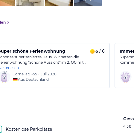
den
Super schöne Ferienwohnung
6
/ 6
Immer 
Schönes super saniertes Haus. Wir hatten die
Supersc
Ferienwohnung "Schöne Aussicht" im 2. OG mit…
kommen 
weiterlesen
Cornelia
51-55
•
Juli 2020
Aus Deutschland
Gesa
< 50
Kostenlose Parkplätze