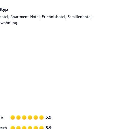
ltyp
hotel, Apartment-Hotel, Erlebnishotel, Familienhotel,
enwohnung
ie
5,9
terh.
5,9