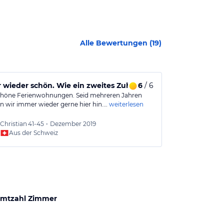
Alle Bewertungen (
19
)
wieder schön. Wie ein zweites Zuhause!
6
/ 6
Optimale Fe
höne Ferienwohnungen. Seid mehreren Jahren
Schön renovier
wir immer wieder gerne hier hin.…
weiterlesen
zweckmäßig ein
Christian
41-45
•
Dezember 2019
Christi
Aus der Schweiz
Aus
mtzahl Zimmer