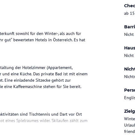
Chec
ab 15
Barri
rkunft sowohl für den Winter-, als auch für
Nicht
hr gut“ bewerteten Hotels in Österreich. Es hat
Haus
Nicht
taltung der Hotelzimmer (Appartement,
Nich
 und eine Küche. Das private Bad ist mit einem
Nicht
t. Eine einladende Sitzecke gehört zur
e eine Kaffeemaschine stehen für Sie bereit.
Pers
Engli
Ziel
ktivitäten sind Tischtennis und Dart vor Ort
Winte
ot eines Spielraumes wider. Skilaufen zählt zum
Urlau
friend