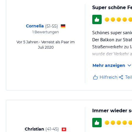
Super schöne 
Cornelia
(
51-55
)
Schönes super sanie
1
Bewertungen
Der Balkon zur Str
Vor 5 Jahren • Verreist als Paar im
Straßenverkehr zu 
Juli 2020
wurde der Verkehr 
Berge super genieß
Mehr anzeigen
Die Küche war kompl
Hilfreich
Tei
Immer wieder s
Christian
(
41-45
)