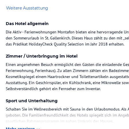
Weitere Ausstattung
Das Hotel allgemein
Die Aktiv - Ferienwohnungen Montafon bieten eine hervorragende Unte
den Sommerurlaub in St. Gallenkirch. Dieses Haus zählt zu den mit „se
das Prädikat HolidayCheck Quality Selection im Jahr 2018 erhalten.
Zimmer / Unterbringung im Hotel
Einen angenehmen Besuch ermöglicht den Gästen die einladende Ges
Ferienwohnung, Ferienhaus). Zu allen Zimmern zählen ein Badezimmer
Kosmetikspiegel einem Haartrockner und Toilettenartikeln ausgestatte
Ausstattung. Ein Geschirrspüler, ein Kühlschrank, eine Mikrowelle sowi
Selbstverständlich gehört ein Fernseher zum Inventar.
Sport und Unterhaltung
Schalten Sie im Wellnessbereich mit Sauna in den Urlaubsmodus. Als A
geboten. Die Familienfreundlichkeit des Hotels spiegelt sich im Angeb
sportlichen Rahmenprogramm im nahen Umkreis des Hauses.
Mehr anzeigen