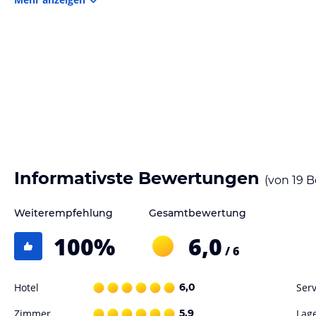
Sonstige Einrichtungen und Services
Die Unterkunft bietet ihren Hotelgästen 3 Hotelzimmer. Dieses Hotel 
Das Angebot des Hauses umfasst eine Skiaufbewahrung. Ihrem Komfort
Hinweis:
Allgemeine und unverbindliche Hoteliers-/Veranstalter-/K
Gewähr und ohne Prüfung durch HolidayCheck. Bitte lies vor der B
jeweiligen Veranstalters.
Informativste Bewertungen
(von
19
B
Weiterempfehlung
Gesamtbewertung
100
%
6,0
/ 6
Hotel
6,0
Serv
Zimmer
5,9
Lag