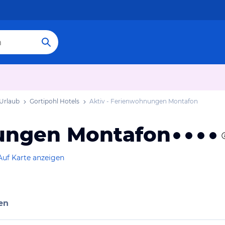
 Urlaub
Gortipohl Hotels
Aktiv - Ferienwohnungen Montafon
nungen Montafon
Auf Karte anzeigen
en