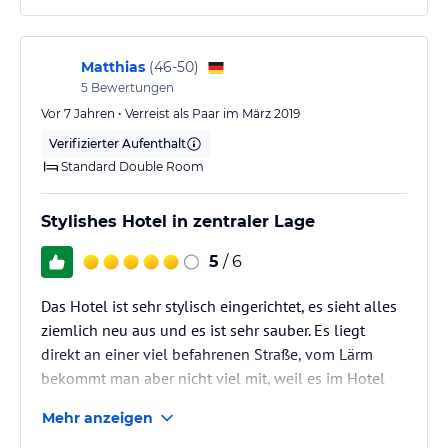
Matthias
(
46-50
)
5
Bewertungen
Vor 7 Jahren • Verreist als Paar im März 2019
Verifizierter Aufenthalt
Standard Double Room
Stylishes Hotel in zentraler Lage
5
/ 6
Das Hotel ist sehr stylisch eingerichtet, es sieht alles
ziemlich neu aus und es ist sehr sauber. Es liegt
direkt an einer viel befahrenen Straße, vom Lärm
bekommt man aber nicht viel mit, weil es im Hotel
selbst durch die Art Innenhof und das Wasser, das die
Mehr anzeigen
Wand runterläuft, etwas lauter ist, was aber nicht