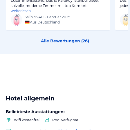
Zusammenfassend: Das 10 Karaköy Istanbul bietet
Das H
stilvolle, moderne Zimmer mit top Komfort,…
jedes
weiterlesen
Salih
36-40
•
Februar 2025
Aus Deutschland
Alle Bewertungen (
26
)
Hotel allgemein
Beliebteste Ausstattungen:
Wifi kostenfrei
Pool verfügbar