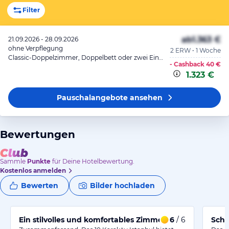
Filter
ab
1.363 €
21.09.2026 - 28.09.2026
ohne Verpflegung
2 ERW • 1 Woche
Classic-Doppelzimmer, Doppelbett oder zwei Einzelbetten
- Cashback
40 €
1.323 €
Pauschalangebote
ansehen
Bewertungen
Sammle
Punkte
für Deine Hotelbewertung.
Kostenlos anmelden
Bewerten
Bilder hochladen
Ein stilvolles und komfortables Zimmer im 10 Karaköy I
6
/ 6
Schö