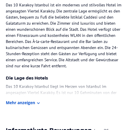
Das 10 Karakoy Istanbul ist ein modernes und stilvolles Hotel im
angesagten Viertel Karaköy. Die zentrale Lage ermöglicht es den
Gästen, bequem zu Fuß die beliebte İstiklal Caddesi und den
Galataturm zu erreichen. Die Zimmer sind luxuriös und bieten
einen wunderschönen Blick auf die Stadt. Das Hotel verfügt über
einen Fitnessraum und kostenfreies WLAN in den öffentlichen
Bereichen. Das À-la-carte-Restaurant und die Bar laden zu
kulinarischen Genüssen und entspannten Abenden ein. Die 24-
Stunden-Rezeption steht den Gästen zur Verfügung und bietet
einen umfangreichen Service. Die Altstadt und der Gewürzbasar
sind nur eine kurze Fahrt entfernt.
Die Lage des Hotels
Das 10 Karakoy Istanbul liegt im Herzen von Istanbul im
angesagten Viertel Karaköy. Es ist nur 10 Gehminuten von der
beliebten İstiklal Caddesi und dem Galataturm entfernt. In der
Mehr anzeigen
Umgebung finden Sie zahlreiche Einkaufszentren und öffentliche
Verkehrsmittel, die es Ihnen ermöglichen, die Stadt bequem zu
erkunden. Der nächstgelegene Flughafen ist Istanbul-Atatürk, der
etwa 21 km entfernt liegt.