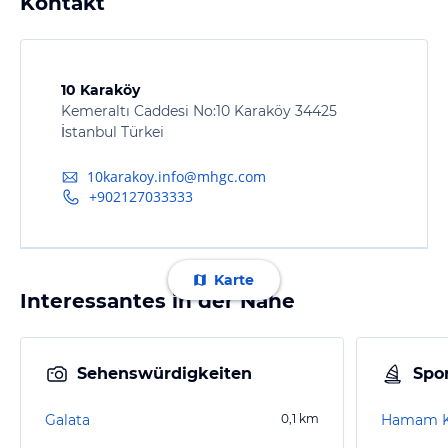
Kontakt
10 Karaköy
Kemeraltı Caddesi No:10 Karaköy 34425
İstanbul Türkei
10karakoy.info@mhgc.com
+902127033333
Karte
Interessantes in der Nähe
Sehenswürdigkeiten
Spor
Galata
0,1
km
Hamam Ki