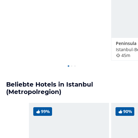
Istanbul-B
45m
Beliebte Hotels in Istanbul
(Metropolregion)
99%
90%