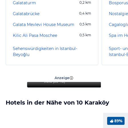
Galataturm
0,2
km
Bosporus
Galatabrücke
0,4
km
Nostalgi
Galata Mevlevi House Museum
0,5
km
Cagalog
Kilic Ali Pasa Moschee
0,5
km
Spa im H
Sehenswürdigkeiten in Istanbul-
Sport- un
Beyoğlu
Istanbul-
“
Stilvolles Hotel am Wasser
mit exzellentem Service
”
Anzeige
Julia
(
36-40
)
Hotels in der Nähe von 10 Karaköy
89%