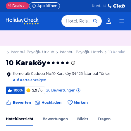
%
Deals
App öffnen
Kontakt
Hotel, Reiseziel
aub
Istanbul-Beyoğlu Urlaub
Istanbul-Beyoğlu Hotels
10 Karaköy
10 Karaköy
Kemeraltı Caddesi No:10 Karaköy 34425 İstanbul Türkei
Auf Karte anzeigen
26
Bewertungen
100%
5,9
/ 6
Bewerten
Hochladen
Merken
Hotelübersicht
Bewertungen
Bilder
Fragen