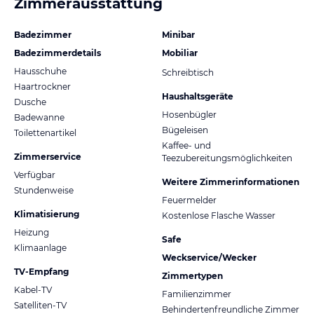
Zimmerausstattung
Badezimmer
Minibar
Badezimmerdetails
Mobiliar
Hausschuhe
Schreibtisch
Haartrockner
Haushaltsgeräte
Dusche
Hosenbügler
Badewanne
Bügeleisen
Toilettenartikel
Kaffee- und
Zimmerservice
Teezubereitungsmöglichkeiten
Verfügbar
Weitere Zimmerinformationen
Stundenweise
Feuermelder
Klimatisierung
Kostenlose Flasche Wasser
Heizung
Safe
Klimaanlage
Weckservice/Wecker
TV-Empfang
Zimmertypen
Kabel-TV
Familienzimmer
Satelliten-TV
Behindertenfreundliche Zimmer