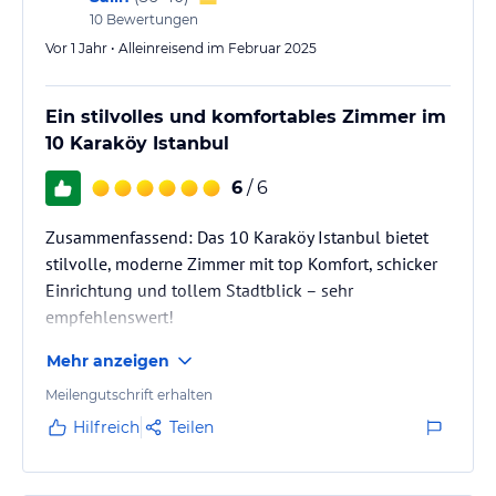
verbindlichen
Angebotsdetails
des jeweiligen Veranstalters.
10
Bewertungen
Vor 1 Jahr • Alleinreisend im Februar 2025
Ein stilvolles und komfortables Zimmer im
10 Karaköy Istanbul
6
/ 6
Zusammenfassend: Das 10 Karaköy Istanbul bietet
stilvolle, moderne Zimmer mit top Komfort, schicker
Einrichtung und tollem Stadtblick – sehr
empfehlenswert!
Mehr anzeigen
Meilengutschrift erhalten
Hilfreich
Teilen