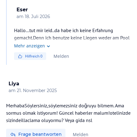
Eser
am
18. Juli 2026
Hallo…tut mir leid..da habe ich keine Erfahrung
gemacht.Denn ich benutze keine Liegen weder am Pool
noch am Strand.
Mehr anzeigen
Melden
Hilfreich
0
Liya
am
21. November 2025
MerhabaSöylersiniz,söylemezsiniz doğruyu bilmem. Ama
sormus olmak istiyorum! Güncel haberler malum!otelinizde
sizindeillaclama oluyormu? Veya gida nsl
Frage beantworten
Melden