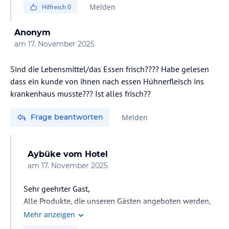
Hygienebedingungen unserer Gäste auf hohem Niveau
Melden
Hilfreich
0
gewährleistet. Wir haben auch eine
Qualitätssicherungsabteilung in unserem Hotel. In
Anonym
unserem 2016 eröffneten Hotel gab es bisher nimmer
am
17. November 2025
Lebensmittelvergiftung. In den Badezimmern unserer
Zimmer gibt es keinen Geruch. Mit freundlichen Grüßen.
Sind die Lebensmittel/das Essen frisch???? Habe gelesen
dass ein kunde von ihnen nach essen Hühnerfleisch ins
krankenhaus musste??? Ist alles frisch??
Frage beantworten
Melden
Aybüke
vom Hotel
am
17. November 2025
Sehr geehrter Gast,
Alle Produkte, die unseren Gästen angeboten werden,
werden von durch die Ministerien zugelassenen und
Mehr anzeigen
autorisierten Firmen bezogen. Zudem werden sämtliche