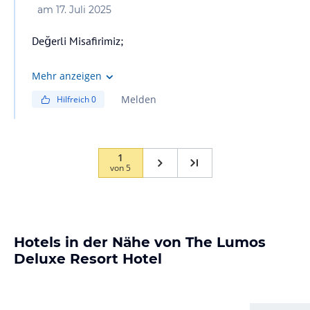
am
17. Juli 2025
Değerli Misafirimiz;
Evet, top havuzu bulunan kısım mini kulübümüzdür.
Mehr anzeigen
Yiyecekler, içecekler ve dondurma ücretsizdir. Bazı
Melden
Hilfreich
0
import alkollü içecekler extra ücretlidir. Saygılarımızla.
1
von
5
Hotels in der Nähe von The Lumos
Deluxe Resort Hotel