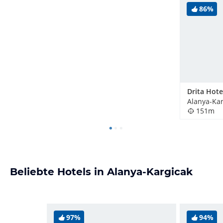
86%
Drita Hote
Alanya-Kar
151m
Beliebte Hotels in Alanya-Kargicak
97%
94%