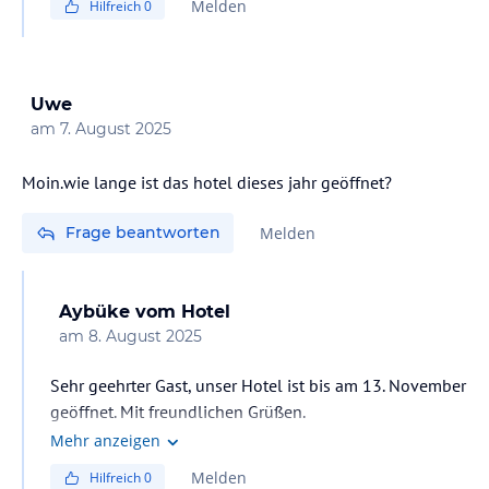
Melden
Hilfreich
0
Produkte vor dem Servieren kontrolliert und getestet.
Unser Hotel wird regelmäßig von Ministerien und
zuständigen Behörden überprüft. Bei den
durchgeführten Kontrollen wurden keinerlei
Uwe
Unregelmäßigkeiten festgestellt.
am
7. August 2025
Seit der Eröffnung unseres Hotels im Jahr 2016 ist ein
derartiges Problem noch nie aufgetreten. Alle in
Moin.wie lange ist das hotel dieses jahr geöffnet?
unserem Hotel angebotenen Produkte sind frisch.
Mit freundlichen Grüßen.
Frage beantworten
Melden
Aybüke
vom Hotel
am
8. August 2025
Sehr geehrter Gast, unser Hotel ist bis am 13. November
geöffnet. Mit freundlichen Grüßen.
Mehr anzeigen
Melden
Hilfreich
0