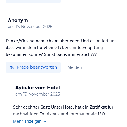
Anonym
am
17. November 2025
Danke,Wir sind nämlich am überlegen. Und es irritiert uns,
dass wir in dem hotel eine Lebensmittelvergiftung
bekommen könne? Stinkt badezimmer auch???
Frage beantworten
Melden
Aybüke
vom Hotel
am
17. November 2025
Sehr geehrter Gast; Unser Hotel hat ein Zertifikat für
nachhaltigen Tourismus und internationale ISO-
Zertifikate. Daher werden die Gesundheit, Sicherheit und
Mehr anzeigen