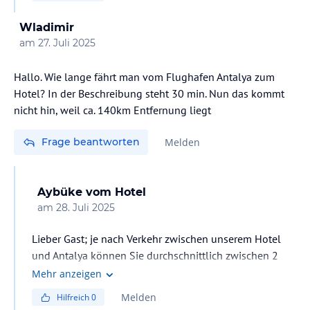
Wladimir
am
27. Juli 2025
Hallo. Wie lange fährt man vom Flughafen Antalya zum
Hotel? In der Beschreibung steht 30 min. Nun das kommt
nicht hin, weil ca. 140km Entfernung liegt
Frage beantworten
Melden
Aybüke
vom Hotel
am
28. Juli 2025
Lieber Gast; je nach Verkehr zwischen unserem Hotel
und Antalya können Sie durchschnittlich zwischen 2
und 3 Stunden ankommen. Mit freundlichen Grüßen.
Mehr anzeigen
Melden
Hilfreich
0