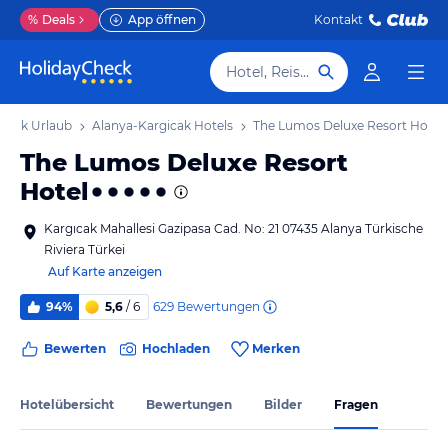
%
Deals
App öffnen
Kontakt
Hotel, Reiseziel
gicak Urlaub
Alanya-Kargicak Hotels
The Lumos Deluxe Resort Hotel
The Lumos Deluxe Resort
Hotel
Kargıcak Mahallesi Gazipasa Cad. No: 21 07435 Alanya Türkische
Riviera Türkei
Auf Karte anzeigen
629
Bewertungen
94%
5,6
/ 6
Bewerten
Hochladen
Merken
Hotelübersicht
Bewertungen
Bilder
Fragen