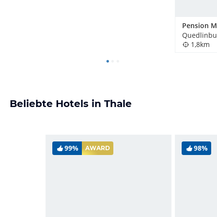
Pension M
Quedlinbu
1,8km
Beliebte Hotels in Thale
99%
98%
AWARD