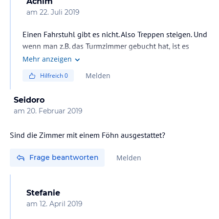
Achim
am
22. Juli 2019
Einen Fahrstuhl gibt es nicht. Also Treppen steigen. Und
wenn man z.B. das Turmzimmer gebucht hat, ist es
schon ein wenig beschwerlich. Aber es gibt ja auch
Mehr anzeigen
Zimmer in den unteren Etagen. Das Schlosshotel lohnt
Melden
Hilfreich
0
sich auf jeden Fall.
Grüße, gute Besserung und dann einen schönen
Seidoro
Aufenthalt
am
20. Februar 2019
Sind die Zimmer mit einem Föhn ausgestattet?
Frage beantworten
Melden
Stefanie
am
12. April 2019