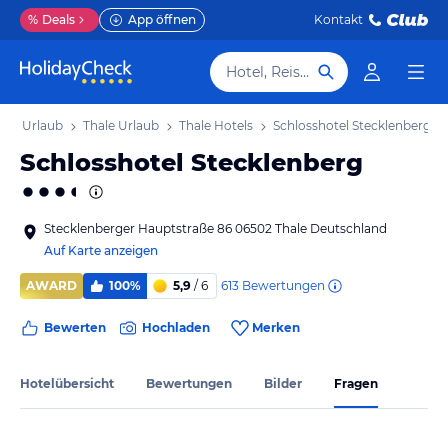
%
Deals
App öffnen
Kontakt
Hotel, Reiseziel
alt Urlaub
Thale Urlaub
Thale Hotels
Schlosshotel Stecklenberg
Schlosshotel Stecklenberg
Stecklenberger Hauptstraße 86 06502 Thale Deutschland
Auf Karte anzeigen
613
Bewertungen
AWARD
100%
5,9
/ 6
Bewerten
Hochladen
Merken
Hotelübersicht
Bewertungen
Bilder
Fragen