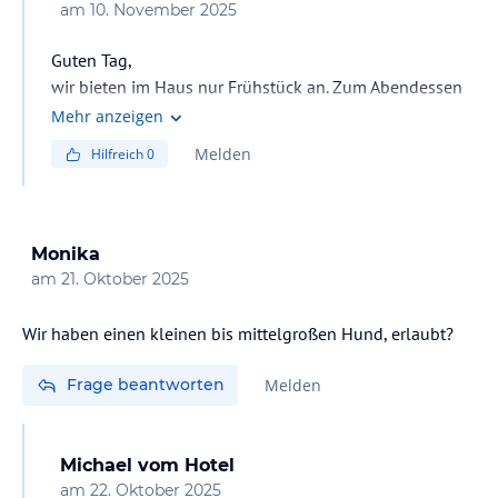
am
10. November 2025
Guten Tag,
wir bieten im Haus nur Frühstück an. Zum Abendessen
empfehlen wir die Gaststätten in der nahen Umgebung
Mehr anzeigen
und in den Nachbarorten.
Melden
Hilfreich
0
Herzliche Grüße
Monika
am
21. Oktober 2025
Wir haben einen kleinen bis mittelgroßen Hund, erlaubt?
Frage beantworten
Melden
Michael
vom Hotel
am
22. Oktober 2025