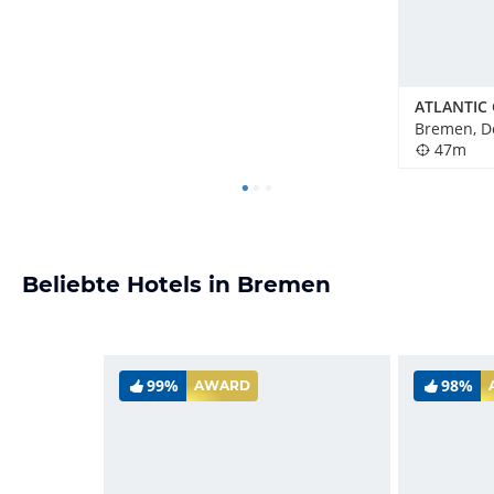
Bremen, D
47m
Beliebte Hotels in Bremen
99%
98%
AWARD