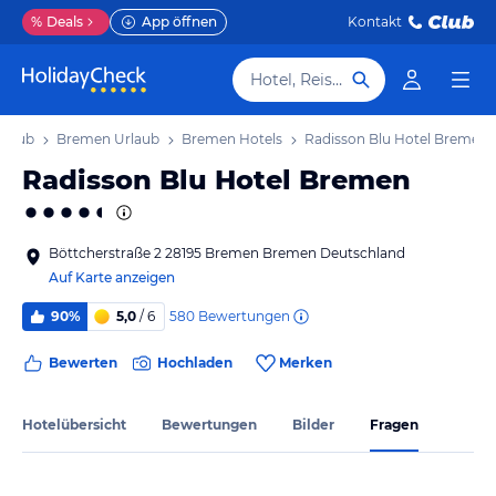
%
Deals
App öffnen
Kontakt
Hotel, Reiseziel
rlaub
Bremen Urlaub
Bremen Hotels
Radisson Blu Hotel Bremen
Radisson Blu Hotel Bremen
Böttcherstraße 2 28195 Bremen Bremen Deutschland
Auf Karte anzeigen
580
Bewertungen
90%
5,0
/ 6
Bewerten
Hochladen
Merken
Hotelübersicht
Bewertungen
Bilder
Fragen