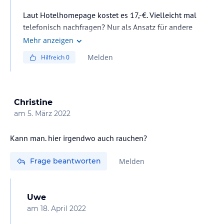
Laut Hotelhomepage kostet es 17,-€. Vielleicht mal
telefonisch nachfragen? Nur als Ansatz für andere
Fragen +49 421 36960
Mehr anzeigen
Melden
Hilfreich
0
Christine
am
5. März 2022
Kann man. hier irgendwo auch rauchen?
Frage beantworten
Melden
Uwe
am
18. April 2022