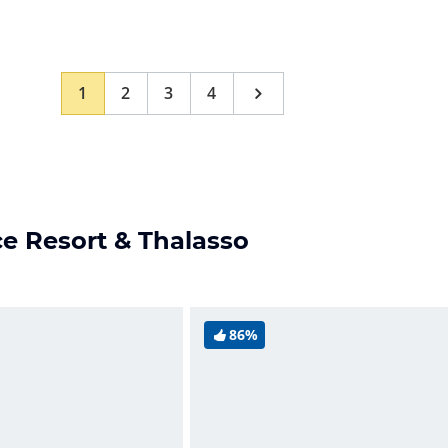
1
2
3
4
ce Resort & Thalasso
86%