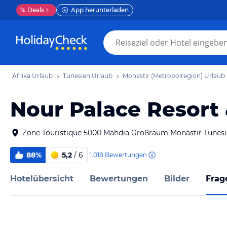
%
Deals
App herunterladen
Afrika Urlaub
Tunesien Urlaub
Monastir (Metropolregion) Urlaub
Nour Palace Resort 
Zone Touristique 5000 Mahdia Großraum Monastir Tunes
88%
5,2
/ 6
1.018
Bewertungen
Hotelübersicht
Bewertungen
Bilder
Frag