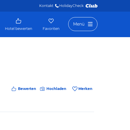
Kontakt
HolidayCheck 
Menü
Hotel bewerten
Favoriten
Bewerten
Hochladen
Merken