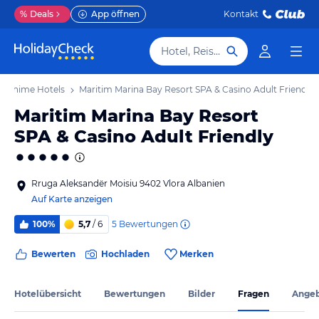
%
Deals
App öffnen
Kontakt
Hotel, Reiseziel
Radhime Hotels
Maritim Marina Bay Resort SPA & Casino Adult Friendly
Maritim Marina Bay Resort
SPA & Casino Adult Friendly
Rruga Aleksandër Moisiu 9402 Vlora Albanien
Auf Karte anzeigen
5
Bewertungen
100%
5,7
/ 6
Bewerten
Hochladen
Merken
Hotelübersicht
Bewertungen
Bilder
Fragen
Ange