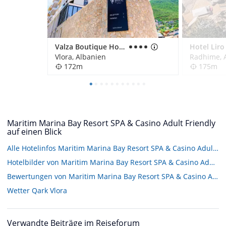
Valza Boutique Hotel
Hotel Liro
Vlora, Albanien
Radhime, 
172m
175m
Maritim Marina Bay Resort SPA & Casino Adult Friendly
auf einen Blick
Alle Hotelinfos Maritim Marina Bay Resort SPA & Casino Adult Friendly
Hotelbilder von Maritim Marina Bay Resort SPA & Casino Adult Friendly
Bewertungen von Maritim Marina Bay Resort SPA & Casino Adult Friendly
Wetter Qark Vlora
Verwandte Beiträge im Reiseforum