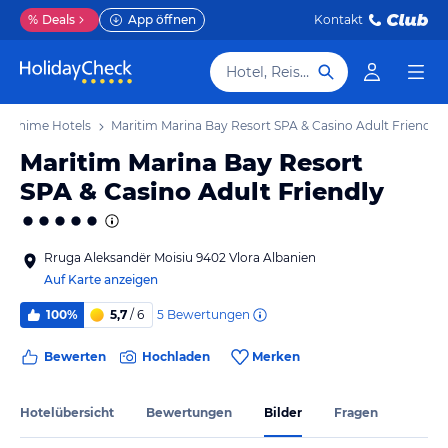
%
Deals
App öffnen
Kontakt
Hotel, Reiseziel
Radhime Hotels
Maritim Marina Bay Resort SPA & Casino Adult Friendly
Maritim Marina Bay Resort
SPA & Casino Adult Friendly
Rruga Aleksandër Moisiu 9402 Vlora Albanien
Auf Karte anzeigen
5
Bewertungen
100%
5,7
/ 6
Bewerten
Hochladen
Merken
Hotelübersicht
Bewertungen
Bilder
Fragen