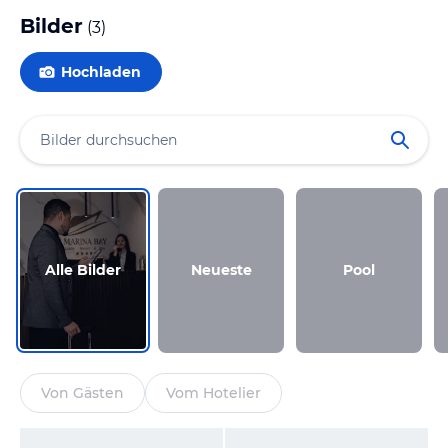
Bilder
(
3
)
Hochladen
Alle Bilder
Neueste
Pool
Von Gästen
Vom Hotelier