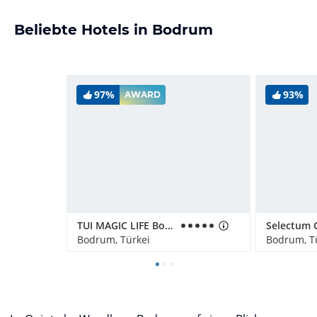
Beliebte Hotels in Bodrum
97%
93%
AWARD
TUI MAGIC LIFE Bodrum - Adult Only (16+)
Bodrum, Türkei
Bodrum, T