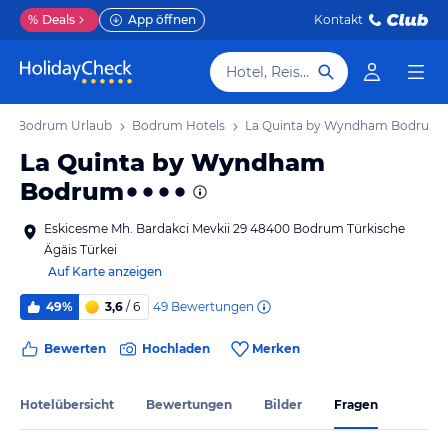
%
Deals
App öffnen
Kontakt
Hotel, Reiseziel
Bodrum Urlaub
Bodrum Hotels
La Quinta by Wyndham Bodrum
La Quinta by Wyndham
Bodrum
Eskicesme Mh. Bardakci Mevkii 29 48400 Bodrum Türkische
Ägäis Türkei
Auf Karte anzeigen
49
Bewertungen
49%
3,6
/ 6
Bewerten
Hochladen
Merken
Hotelübersicht
Bewertungen
Bilder
Fragen