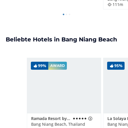
111m
Beliebte Hotels in Bang Niang Beach
99%
95%
AWARD
Ramada Resort by Wyndham Khao Lak
La Solaya
Bang Niang Beach, Thailand
Bang Nian