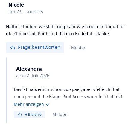
Nicole
am
23. Juni 2025
Hallo Urlauber- wisst ihr ungefähr wie teuer ein Upgrat für
die Zimmer mit Pool sind- fliegen Ende Juli- danke
Frage beantworten
Melden
Alexandra
am
22. Juli 2026
Das ist natuerlich schon zu spaet, aber vielleicht hat
noch jemand die Frage. Pool Access wuerde ich direkt
mitbuchen, es ist unwahrscheinlich eines vor Ort zu
Mehr anzeigen
bekommen da diese Zimmer schnell weg sind. Die La
Melden
Hilfreich
0
Flora Pool Access Zimmer fand ich sogar schoener als
die Deluxe Zimmer mit Pool access, aber vielleicht ist
das nur meine Meinung :)