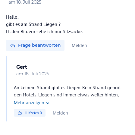
am
18. Juli 2025
Hallo,
gibt es am Strand Liegen ?
Lt. den Bildern sehe ich nur Sitzsäcke.
Frage beantworten
Melden
Gert
am
18. Juli 2025
An keinem Strand gibt es Liegen. Kein Strand gehört
den Hotels. Liegen sind immer etwas weiter hinten,
deshalb die Säcke. Man liegt aber fast am Strand. Viel
Mehr anzeigen
Spaß und unbedingt das Mali besuchen. Super
Melden
Hilfreich
0
Restaurant, sind wir seit paar Jahren immer wieder
gerne.