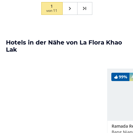
1
von
11
Hotels in der Nähe von La Flora Khao
Lak
99%
Bang Nian