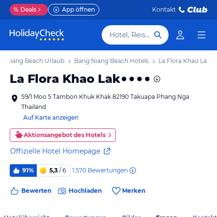
%
Deals
App öffnen
Kontakt
Hotel, Reiseziel
g Niang Beach Urlaub
Bang Niang Beach Hotels
La Flora Khao Lak
La Flora Khao Lak
59/1 Moo 5 Tambon Khuk Khak 82190 Takuapa Phang Nga
Thailand
Auf Karte anzeigen
Aktionsangebot des Hotels
Offizielle Hotel Homepage
1.570
Bewertungen
91%
5,3
/ 6
Bewerten
Hochladen
Merken