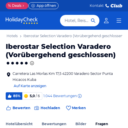
%
Deals
App öffnen
Kontakt
Hotel, Reiseziel
ero Hotels
Iberostar Selection Varadero (Vorübergehend geschlossen)
Iberostar Selection Varadero
(Vorübergehend geschlossen)
Carretera Las Morlas Km 17,5 42200 Varadero Sector Punta
Hicacos Kuba
Auf Karte anzeigen
1.044
Bewertungen
85%
5,0
/ 6
Bewerten
Hochladen
Merken
Hotelübersicht
Bewertungen
Bilder
Fragen