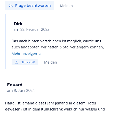
Frage beantworten
Melden
Dirk
am
22. Februar 2025
Das nach hinten verschieben ist möglich, wurde uns
auch angeboten. wir hätten 3 Std. verlängern können,
hätte uns aber nix gebracht, daher haben wir es auch
Mehr anzeigen
nicht genutzt. Es sollte für uns jetzt nichts kosten.
Melden
Hilfreich
0
Eduard
am
9. Juni 2024
Hallo, ist jemand dieses Jahr jemand in diesem Hotel
gewesen? ist in dem Kühlschrank wirklich nur Wasser und