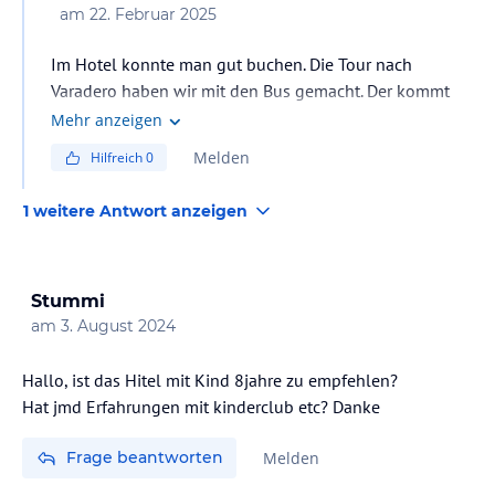
am
22. Februar 2025
Im Hotel konnte man gut buchen. Die Tour nach
Varadero haben wir mit den Bus gemacht. Der kommt
Direkt bis zum Hotel Eingang....5 Dollar Pro Person,
Mehr anzeigen
dafür kann man mit der Buskarte den ganzen Tag
Melden
Hilfreich
0
fahren. Der Bus kommt auch am Hotel wieder zurück. Ab
18:00 Uhr soll nur von Varadero kein Bus mehr zurück
1 weitere Antwort anzeigen
fahren...(habe ich nur gehört).
Stummi
am
3. August 2024
Hallo, ist das Hitel mit Kind 8jahre zu empfehlen?
Hat jmd Erfahrungen mit kinderclub etc? Danke
Frage beantworten
Melden