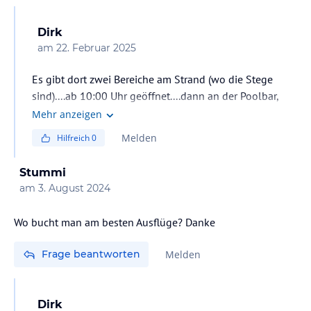
Dirk
am
22. Februar 2025
Es gibt dort zwei Bereiche am Strand (wo die Stege
sind)....ab 10:00 Uhr geöffnet....dann an der Poolbar,
auch ab 10:00 Uhr geöffnet und halt an der Bar vor der
Mehr anzeigen
Lobby, da bekommt man schon eher etwas zu trinken
Melden
Hilfreich
0
Stummi
am
3. August 2024
Wo bucht man am besten Ausflüge? Danke
Frage beantworten
Melden
Dirk