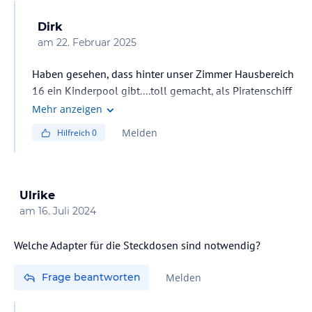
Dirk
am
22. Februar 2025
Haben gesehen, dass hinter unser Zimmer Hausbereich
16 ein Kinderpool gibt....toll gemacht, als Piratenschiff
aufgebaut und dort ist auch ein Kinderbereich mit
Mehr anzeigen
Spielbude.
Melden
Hilfreich
0
Ulrike
am
16. Juli 2024
Frage beantworten
Melden