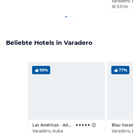
Varadero,
531m
Beliebte Hotels in Varadero
90%
77%
Las Américas - Adults only
Varadero, Kuba
Varadero,