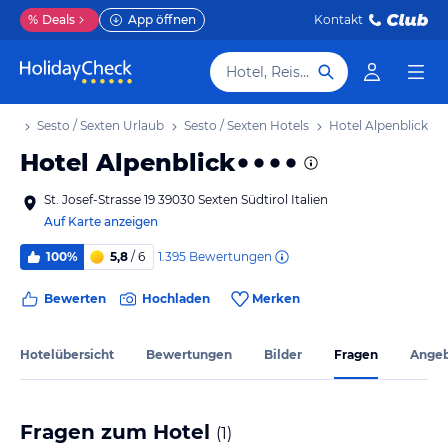
%
Deals
App öffnen
Kontakt
Hotel, Reiseziel
aub
Sesto / Sexten Urlaub
Sesto / Sexten Hotels
Hotel Alpenblick
Hotel Alpenblick
St. Josef-Strasse 19 39030 Sexten Südtirol Italien
Auf Karte anzeigen
1.395
Bewertungen
100%
5,8
/ 6
Bewerten
Hochladen
Merken
Hotelübersicht
Bewertungen
Bilder
Fragen
Ange
Fragen zum Hotel
(
1
)