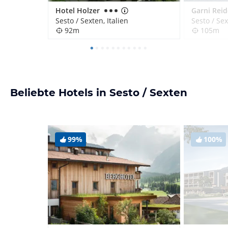
Hotel Holzer
Garni Reid
Sesto / Sexten, Italien
Sesto / Sex
92m
105m
Beliebte Hotels in Sesto / Sexten
99%
100%