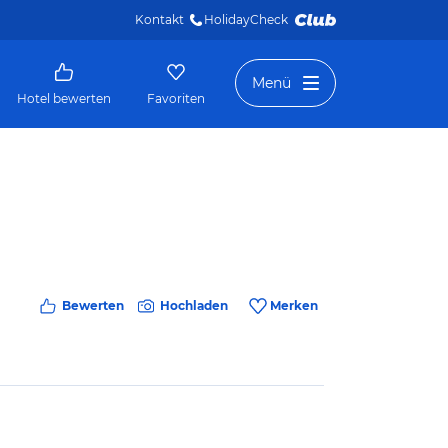
Kontakt
HolidayCheck 
Menü
Hotel bewerten
Favoriten
Bewerten
Hochladen
Merken