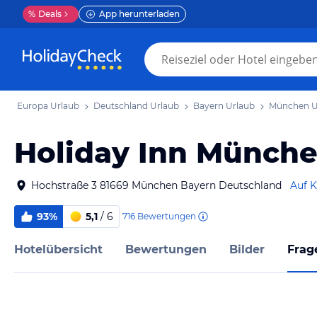
%
Deals
App herunterladen
Europa Urlaub
Deutschland Urlaub
Bayern Urlaub
München U
Holiday Inn München
Hochstraße 3 81669 München Bayern Deutschland
Auf K
93%
5,1
/ 6
716
Bewertungen
Hotelübersicht
Bewertungen
Bilder
Frag