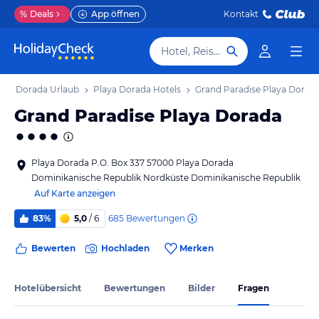
%
Deals
App öffnen
Kontakt
Hotel, Reiseziel
aya Dorada Urlaub
Playa Dorada Hotels
Grand Paradise Playa Dorad
Grand Paradise Playa Dorada
Playa Dorada P.O. Box 337 57000 Playa Dorada
Dominikanische Republik Nordküste Dominikanische Republik
Auf Karte anzeigen
685
Bewertungen
83%
5,0
/ 6
Bewerten
Hochladen
Merken
Hotelübersicht
Bewertungen
Bilder
Fragen