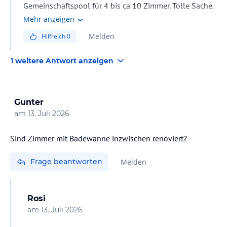
Gemeinschaftspool für 4 bis ca 10 Zimmer. Tolle Sache.
Was 2 Wochen kosten kann ich dir nicht sagen, kommt
Mehr anzeigen
auch auf die Reisezeit an. Die Swim up-Suiten werden
Melden
Hilfreich
0
nicht überall angeboten. Wir haben bei ETI.de gebucht.
Der Preis war OK (Aufpreis für Swim up beträgt ca €
1 weitere Antwort anzeigen
800,-/Woche).
Gunter
am
13. Juli 2026
Sind Zimmer mit Badewanne inzwischen renoviert?
Frage beantworten
Melden
Rosi
am
13. Juli 2026