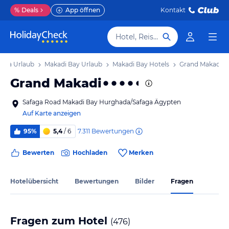
%
Deals
App öffnen
Kontakt
Hotel, Reiseziel
aga Urlaub
Makadi Bay Urlaub
Makadi Bay Hotels
Grand Makadi
Grand Makadi
Safaga Road Makadi Bay Hurghada/Safaga Ägypten
Auf Karte anzeigen
7.311
Bewertungen
95%
5,4
/ 6
Bewerten
Hochladen
Merken
Hotelübersicht
Bewertungen
Bilder
Fragen
Fragen zum Hotel
(
476
)