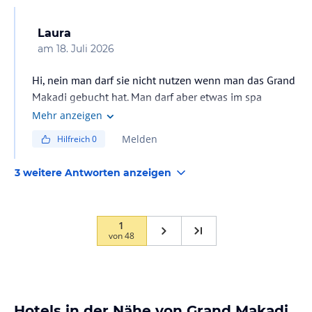
Laura
am
18. Juli 2026
Hi, nein man darf sie nicht nutzen wenn man das Grand
Makadi gebucht hat. Man darf aber etwas im spa
Bereich des makadi spa buchen
Mehr anzeigen
Melden
Hilfreich
0
3 weitere Antworten anzeigen
1
von
48
Hotels in der Nähe von Grand Makadi