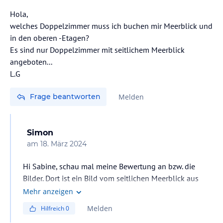
Hola,
welches Doppelzimmer muss ich buchen mir Meerblick und
in den oberen -Etagen?
Es sind nur Doppelzimmer mit seitlichem Meerblick
angeboten...
L.G
Frage beantworten
Melden
Simon
am
18. März 2024
Hi Sabine, schau mal meine Bewertung an bzw. die
Bilder. Dort ist ein Bild vom seitlichen Meerblick aus
einer der oberen Etagen.
Mehr anzeigen
https://www.holidaycheck.de/hr/bewertungen-eix-
Melden
Hilfreich
0
platja-daurada-hotel-spa/a0c6293f-34c9-384c-96ee-