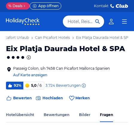
%
Deals
App öffnen
Kontakt
Hotel, Reiseziel
 Picafort Urlaub
Can Picafort Hotels
Eix Platja Daurada Hotel & SPA
Eix Platja Daurada Hotel & SPA
Passeig Colon, s/n 7458 Can Picafort Mallorca Spanien
Auf Karte anzeigen
3.724
Bewertungen
92%
5,0
/ 6
Bewerten
Hochladen
Merken
Hotelübersicht
Bewertungen
Bilder
Fragen