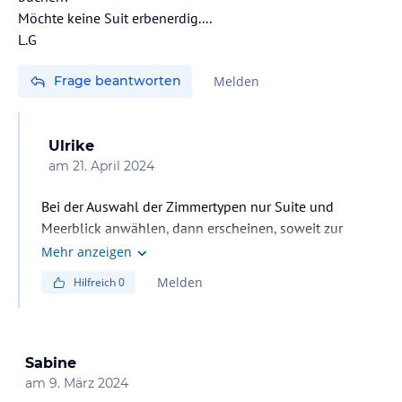
Möchte keine Suit erbenerdig....
L.G
Frage beantworten
Melden
Ulrike
am
21. April 2024
Bei der Auswahl der Zimmertypen nur Suite und
Meerblick anwählen, dann erscheinen, soweit zur
gewünschten Zeit verfügbar , nur Angebote für Suiten
Mehr anzeigen
mit Meerblick. Diese haben laut Beschreibung auf der
Melden
Hilfreich
0
Homepage des Hotels zwei Balkone, also sollten diese
dann nicht ebenerdig sein.
Sabine
am
9. März 2024