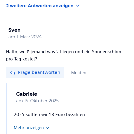
db49fb054600/-/p/2.
2 weitere Antworten anzeigen
Es gab in diesem Flügel an der Stirnseite ein paar
Zimmer, die direkt über den Strand auf das Meer blicken
konnten. Allerdings war darunter die Strandbar, rechts
Sven
davon eine Strasse, die als Parkplatz dient ... Wie Günter
am
1. März 2024
schreibt, ist das Haupthaus weiter oben eher geeignet,
für einigermaßen direkten Meerblick. Ob da aber Suiten
Hallo, weiß jemand was 2 Liegen und ein Sonnenschirm
sind, keine Ahnung.
pro Tag kostet?
Frage beantworten
Melden
Gabriele
am
15. Oktober 2025
2025 sollten wir 18 Euro bezahlen
Mehr anzeigen