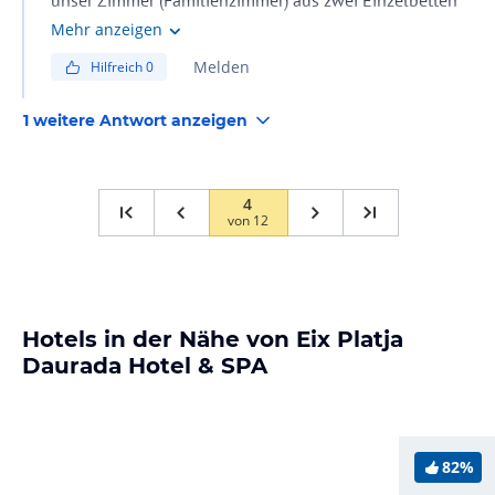
unser Zimmer (Familienzimmer) aus zwei Einzelbetten
mit 100 cm bestand. Ich gehe daher davon aus, dass die
Mehr anzeigen
Betten im Hotel grundsätzlich 100 cm breit sind.
Melden
Hilfreich
0
1 weitere Antwort anzeigen
4
von
12
Hotels in der Nähe von Eix Platja
Daurada Hotel & SPA
82%