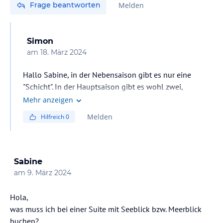
Frage beantworten
Melden
Simon
am
18. März 2024
Hallo Sabine, in der Nebensaison gibt es nur eine
"Schicht". In der Hauptsaison gibt es wohl zwei,
allerdings sind mir diese Zeiten nicht bekannt. Beim
Mehr anzeigen
Check-In angeben, dann wird sicher ein früher
Melden
Hilfreich
0
Zeitpunkt möglich sein.
Sabine
am
9. März 2024
Hola,
was muss ich bei einer Suite mit Seeblick bzw. Meerblick
buchen?