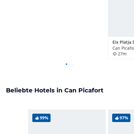
Can Picafo
27m
Beliebte Hotels in Can Picafort
99%
97%