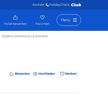
Kontakt
HolidayCheck 
Menü
Hotel bewerten
Favoriten
Dreams Dominicus La Romana
Bewerten
Hochladen
Merken