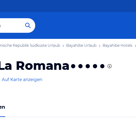
nische Republik Südküste Urlaub
Bayahibe Urlaub
Bayahibe Hotels
 La Romana
Auf Karte anzeigen
en