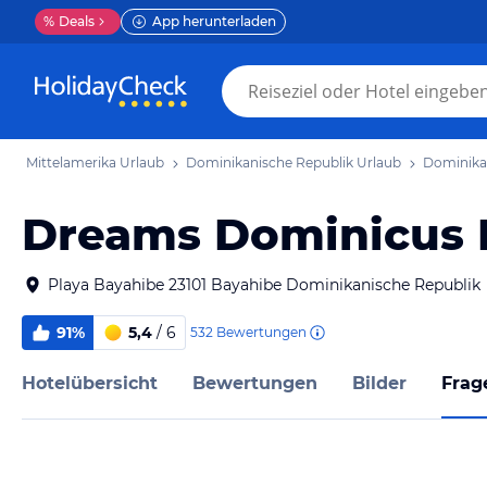
%
Deals
App herunterladen
Mittelamerika Urlaub
Dominikanische Republik Urlaub
Dominika
Dreams Dominicus
Playa Bayahibe 23101 Bayahibe Dominikanische Republik
91%
5,4
/ 6
532
Bewertungen
Hotelübersicht
Bewertungen
Bilder
Frag