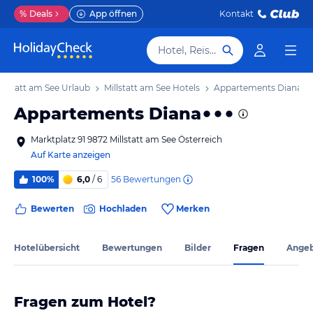
%
Deals
App öffnen
Kontakt
Hotel, Reiseziel
illstatt am See Urlaub
Millstatt am See Hotels
Appartements Diana
Appartements Diana
Marktplatz 91 9872 Millstatt am See Österreich
Auf Karte anzeigen
56
Bewertungen
100%
6,0
/ 6
Bewerten
Hochladen
Merken
Hotelübersicht
Bewertungen
Bilder
Fragen
Ange
Fragen zum Hotel?