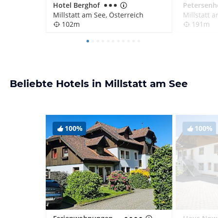
Hotel Berghof
Petersenh
Millstatt am See, Österreich
Millstatt 
102m
191m
Beliebte Hotels in Millstatt am See
100%
100%