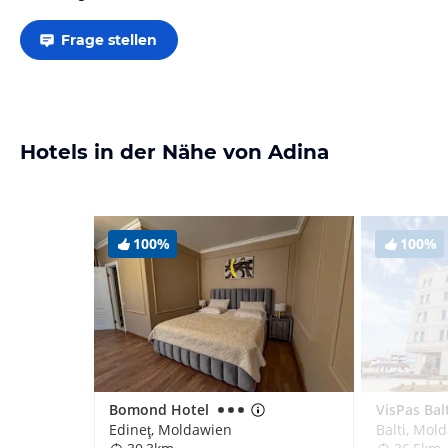
Frage stellen
Hotels in der Nähe von Adina
100%
100%
Bomond Hotel
VisPas Bal
Edineţ, Moldawien
Balti, Mol