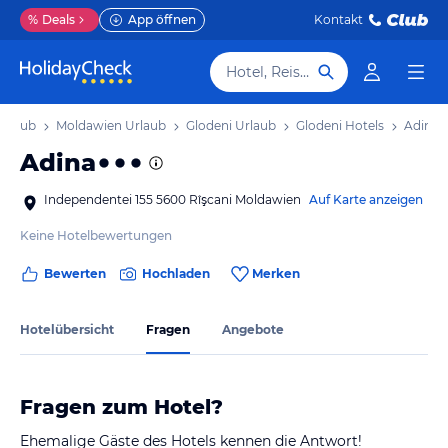
%
Deals
App öffnen
Kontakt
Hotel, Reiseziel
Urlaub
Moldawien Urlaub
Glodeni Urlaub
Glodeni Hotels
Adina
Adina
Independentei 155 5600 Rîşcani Moldawien
Auf Karte anzeigen
Keine Hotelbewertungen
Bewerten
Hochladen
Merken
Hotelübersicht
Fragen
Angebote
Fragen zum Hotel?
Ehemalige Gäste des Hotels kennen die Antwort!