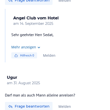
Frage beantworten
Melden
Angel Club
vom Hotel
am
14. September 2025
Sehr geehrter Herr Sedat,
vielen Dank für Ihre Anfrage.
Mehr anzeigen
Melden
Hilfreich
0
Um sicherzustellen, dass Sie das gewünschte Angebot
zu den genannten Konditionen erhalten können,
möchten wir Sie bitten, sich direkt mit Ihrem Reisebüro
in Verbindung zu setzen. Dort erhalten Sie die
Ugur
verbindlichen Informationen und
am
31. August 2025
Buchungsmöglichkeiten.
Darf man als auch Mann alleine anreisen?
Vielen Dank für Ihr Verständnis. Wir freuen uns, Sie bald
bei uns begrüßen zu dürfen.
Frage beantworten
Melden