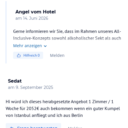
Angel
vom Hotel
am
14. Juni 2026
Gerne informieren wir Sie, dass im Rahmen unseres All-
Inclusive-Konzepts sowohl alkoholischer Sekt als auch
Aperol Spritz in unseren Bars serviert werden. Unsere
Mehr anzeigen
Bar-Teams stehen Ihnen während der Öffnungszeiten
Melden
Hilfreich
0
gerne zur Verfügung und bereiten die Getränke frisch
für Sie zu.
Wir freuen uns darauf, Sie bei uns begrüßen zu dürfen
Sedat
und wünschen Ihnen bereits jetzt einen angenehmen
am
9. September 2025
Aufenthalt. 🍹🥂
Hi würd ich dieses herabgesetzte Angebot 1 Zimmer / 1
Woche für 2052€ auch bekommen wenn ein guter Kumpel
von Istanbul anfliegt und ich aus Berlin