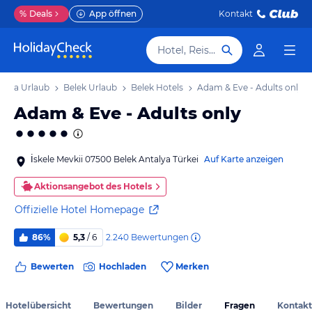
%
Deals
App öffnen
Kontakt
Hotel, Reiseziel
viera Urlaub
Belek Urlaub
Belek Hotels
Adam & Eve - Adults only
Adam & Eve - Adults only
İskele Mevkii 07500 Belek Antalya Türkei
Auf Karte anzeigen
Aktionsangebot des Hotels
Offizielle Hotel Homepage
2.240
Bewertungen
86%
5,3
/ 6
Bewerten
Hochladen
Merken
Hotelübersicht
Bewertungen
Bilder
Fragen
Kontakt