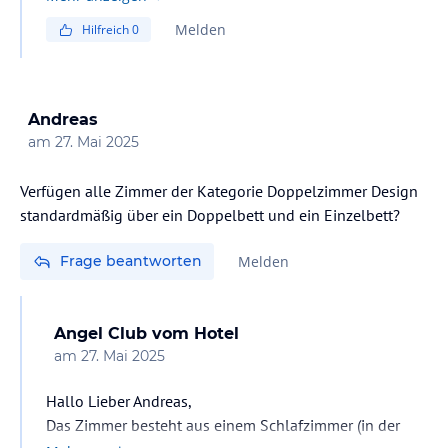
Melden
Hilfreich
0
Gerne kümmern wir uns um Ihr Anliegen. Damit wir Ihre
Buchung schnell und korrekt zuordnen können, bitten
wir Sie, uns Ihre Reservierungsnummer und die
Buchungsdetails (z. B. Anreise- und Abreisedatum) an
Andreas
folgende E-Mail-Adresse zu senden:
am
27. Mai 2025
📧 angelmanager@adamevehotel.com
Verfügen alle Zimmer der Kategorie Doppelzimmer Design
standardmäßig über ein Doppelbett und ein Einzelbett?
Wir werden uns anschließend umgehend mit Ihnen in
Verbindung setzen und prüfen, ob wir zwei getrennte
Frage beantworten
Melden
Betten im Doppelzimmer Design für Sie arrangieren
können.
Angel Club
vom Hotel
Vielen Dank für Ihr Verständnis und Ihre Kooperation.
am
27. Mai 2025
Mit freundlichen Grüßen
Hallo Lieber Andreas,
Das Zimmer besteht aus einem Schlafzimmer (in der