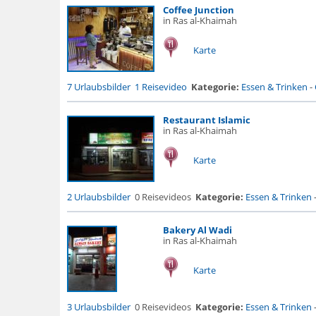
Coffee Junction
in Ras al-Khaimah
Karte
7 Urlaubsbilder
1 Reisevideo
Kategorie:
Essen & Trinken
-
Restaurant Islamic
in Ras al-Khaimah
Karte
2 Urlaubsbilder
0 Reisevideos
Kategorie:
Essen & Trinken
Bakery Al Wadi
in Ras al-Khaimah
Karte
3 Urlaubsbilder
0 Reisevideos
Kategorie:
Essen & Trinken