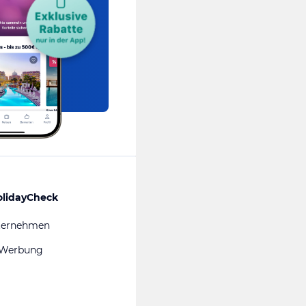
olidayCheck
ternehmen
 Werbung