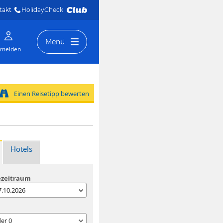
takt
HolidayCheck 
Menü
melden
Einen Reisetipp bewerten
Hotels
ezeitraum
07.10.2026
der
0