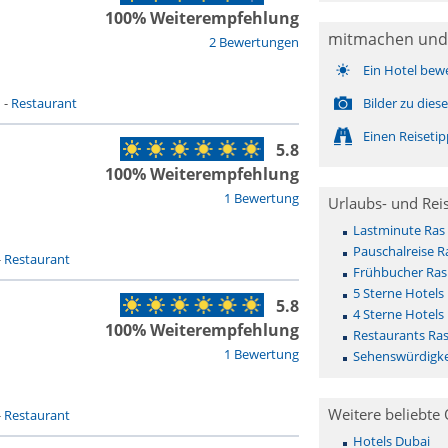
100% Weiterempfehlung
mitmachen und
2 Bewertungen
Ein Hotel bew
n
-
Restaurant
Bilder zu die
Einen Reiseti
5.8
100% Weiterempfehlung
1 Bewertung
Urlaubs- und Rei
Lastminute Ras
Pauschalreise R
-
Restaurant
Frühbucher Ras
5 Sterne Hotels
5.8
4 Sterne Hotels
100% Weiterempfehlung
Restaurants Ra
1 Bewertung
Sehenswürdigke
Weitere beliebte 
-
Restaurant
Hotels Dubai