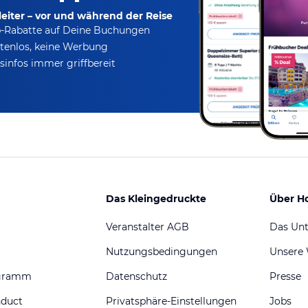
eiter – vor und während der Reise
p-Rabatte
auf Deine Buchungen
tenlos,
keine Werbung
infos immer griffbereit
Das Kleingedruckte
Über H
Veranstalter AGB
Das Un
Nutzungsbedingungen
Unsere
ogramm
Datenschutz
Presse
nduct
Privatsphäre-Einstellungen
Jobs