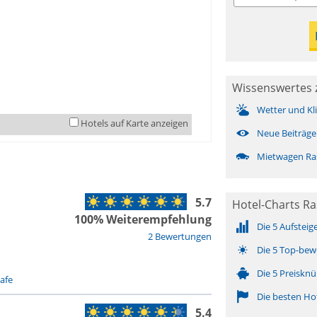
Wissenswertes 
Wetter und Kl
Hotels auf Karte anzeigen
Neue Beiträge
Mietwagen Ra
5.7
Hotel-Charts Ra
100% Weiterempfehlung
Die 5 Aufsteig
2 Bewertungen
Die 5 Top-bew
Die 5 Preisknü
afe
Die besten Ho
5.4