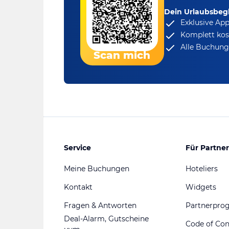
Dein Urlaubsbegl
Exklusive Ap
Komplett kos
Alle Buchungs
Scan mich
Service
Für Partner
Meine Buchungen
Hoteliers
Kontakt
Widgets
Fragen & Antworten
Partnerpr
Deal-Alarm, Gutscheine
Code of Co