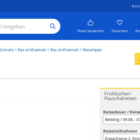
Kon
Hotel bewerten
Favoriten
An
 Emirate
>
Ras al-Khaimah
>
Ras al-Khaimah
> Reisetipps
Frühbucher/
Pauschalreisen
Reisedauer / Reis
Beliebig / 09.08. - 
Reiseteilnehmer
Erwachsene
2
, Kin