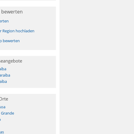
 bewerten
erten
er Region hochladen
pp bewerten
seangebote
aíba
araíba
aíba
Orte
soa
 Grande
o
as