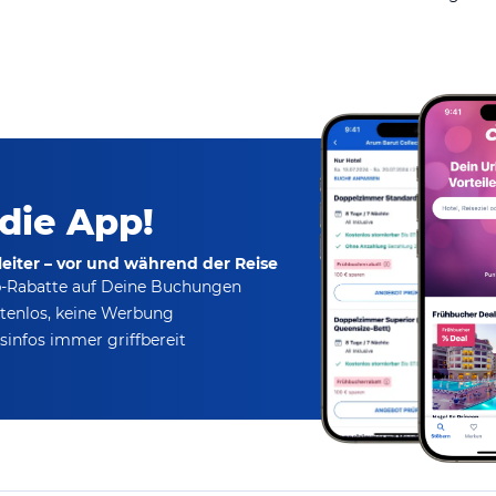
 die App!
eiter – vor und während der Reise
p-Rabatte
auf Deine Buchungen
tenlos,
keine Werbung
infos immer griffbereit