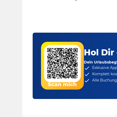
Hol Dir
Dein Urlaubsbegl
Exklusive Ap
Komplett kos
Alle Buchungs
Scan mich