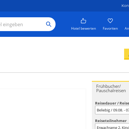
Kon
Hotel bewerten
Favoriten
An
Frühbucher/
Pauschalreisen
Reisedauer / Reis
Beliebig / 09.08. - 
Reiseteilnehmer
Erwachsene
2
, Kin