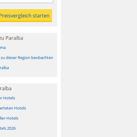
zu Paraíba
ima
 zu dieser Region beobachten
raíba
raíba
er Hotels
erteten Hotels
ller-Hotels
tels 2026