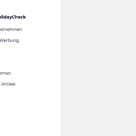
olidayCheck
ternehmen
 Werbung
hemen
 Artikel