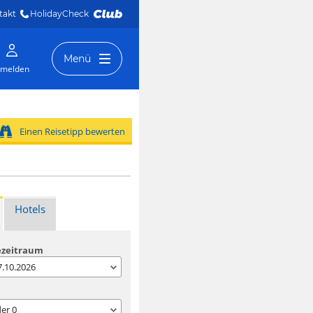
takt
HolidayCheck 
Menü
melden
Einen Reisetipp bewerten
Hotels
ezeitraum
07.10.2026
der
0