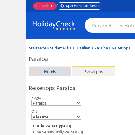
%
Deals
App herunterladen
Startseite
>
Südamerika
>
Brasilien
>
Paraíba
> Reisetipps
Paraíba
Hotels
Reisetipps
Reisetipps Paraíba
Region
Ort
Alle Reisetipps (0)
Sehenswürdigkeiten (0)