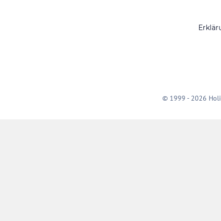
Erklär
© 1999 - 2026 Holi