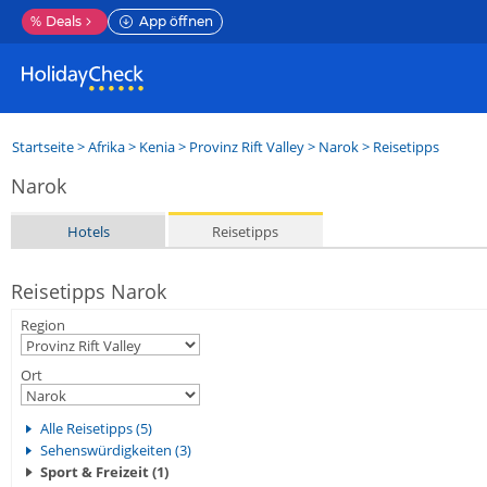
%
Deals
App öffnen
Startseite
>
Afrika
>
Kenia
>
Provinz Rift Valley
>
Narok
> Reisetipps
Narok
Hotels
Reisetipps
Reisetipps Narok
Region
Ort
Alle Reisetipps (5)
Sehenswürdigkeiten (3)
Sport & Freizeit (1)