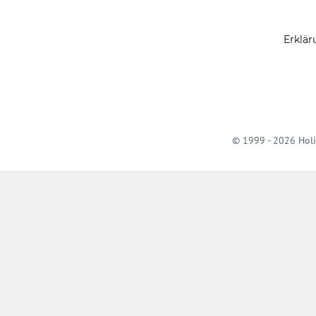
Erklär
© 1999 - 2026 Holi